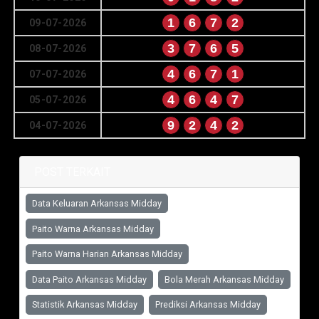
1
6
7
2
09-07-2026
3
7
6
5
08-07-2026
4
6
7
1
07-07-2026
4
6
4
7
05-07-2026
9
2
4
2
04-07-2026
POST TERKAIT
Data Keluaran Arkansas Midday
Paito Warna Arkansas Midday
Paito Warna Harian Arkansas Midday
Data Paito Arkansas Midday
Bola Merah Arkansas Midday
Statistik Arkansas Midday
Prediksi Arkansas Midday