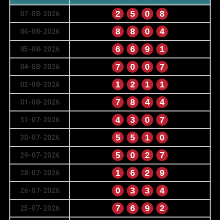
2
5
0
8
07-08-2026
8
8
0
4
06-08-2026
6
6
9
1
05-08-2026
7
0
0
7
04-08-2026
1
2
1
1
02-08-2026
7
8
4
4
01-08-2026
4
3
0
7
31-07-2026
5
5
1
0
30-07-2026
5
0
2
7
29-07-2026
1
6
2
9
28-07-2026
0
3
3
4
26-07-2026
7
6
9
2
25-07-2026