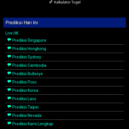
Kalkulator Togel
Prediksi Hari Ini
Live HK
Prediksi Singapore
Prediksi Hongkong
Prediksi Sydney
Prediksi Cambodia
Prediksi Bullseye
Prediksi Pcso
Prediksi Korea
Prediksi Laos
Prediksi Taipei
Prediksi Nevada
Prediksi Kami Lengkap