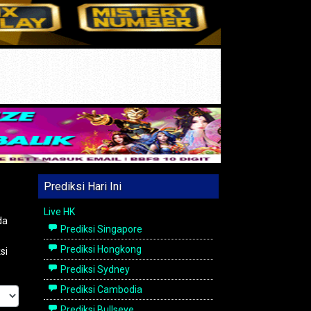
Prediksi Hari Ini
Live HK
da
Prediksi Singapore
Prediksi Hongkong
si
Prediksi Sydney
Prediksi Cambodia
Prediksi Bullseye