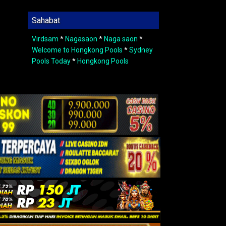
Sahabat
Virdsam
*
Nagasaon
*
Naga saon
*
Welcome to Hongkong Pools
*
Sydney
Pools Today
*
Hongkong Pools