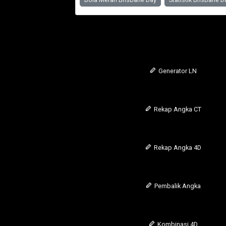
Generator LN
Rekap Angka CT
Rekap Angka 4D
Pembalik Angka
Kombinasi 4D