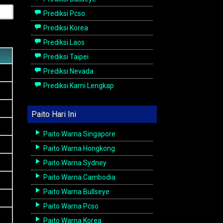
Prediksi Pcso
Prediksi Korea
Prediksi Laos
Prediksi Taipei
Prediksi Nevada
Prediksi Kami Lengkap
Paito Hari Ini
Paito Warna Singapore
Paito Warna Hongkong
Paito Warna Sydney
Paito Warna Cambodia
Paito Warna Bullseye
Paito Warna Pcso
Paito Warna Korea