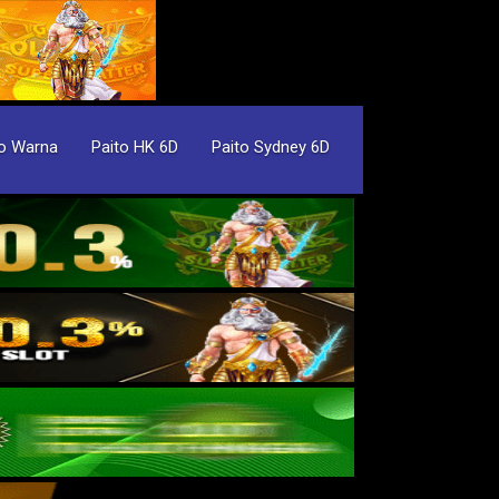
to Warna
Paito HK 6D
Paito Sydney 6D