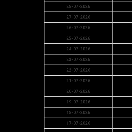
28-07-2026
27-07-2026
26-07-2026
25-07-2026
24-07-2026
23-07-2026
22-07-2026
21-07-2026
20-07-2026
19-07-2026
18-07-2026
17-07-2026