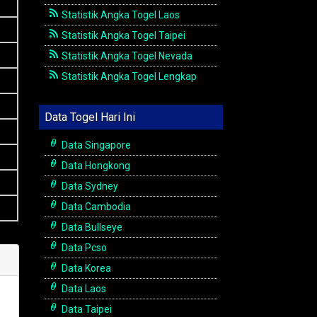
Statistik Angka Togel Laos
Statistik Angka Togel Taipei
Statistik Angka Togel Nevada
Statistik Angka Togel Lengkap
Data Togel Hari Ini
Data Singapore
Data Hongkong
Data Sydney
Data Cambodia
Data Bullseye
Data Pcso
Data Korea
Data Laos
Data Taipei