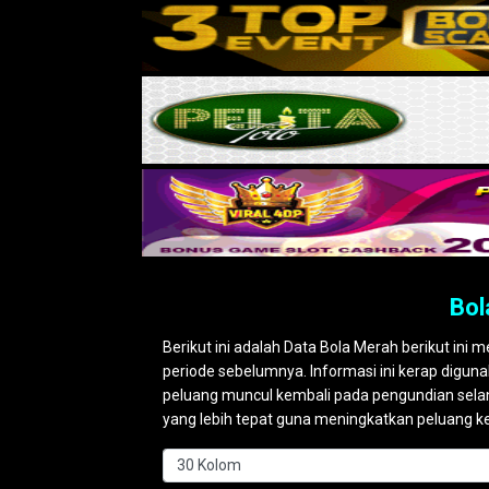
Bol
Berikut ini adalah Data Bola Merah berikut ini
periode sebelumnya. Informasi ini kerap digun
peluang muncul kembali pada pengundian sela
yang lebih tepat guna meningkatkan peluang