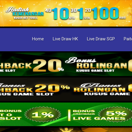
Home
Live Draw HK
Live Draw SGP
Pai