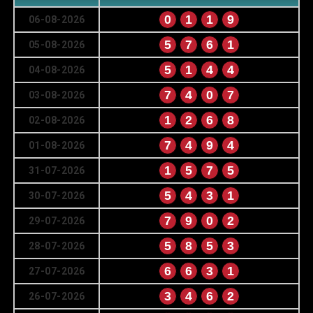
0
1
1
9
06-08-2026
5
7
6
1
05-08-2026
5
1
4
4
04-08-2026
7
4
0
7
03-08-2026
1
2
6
8
02-08-2026
7
4
9
4
01-08-2026
1
5
7
5
31-07-2026
5
4
3
1
30-07-2026
7
9
0
2
29-07-2026
5
8
5
3
28-07-2026
6
6
3
1
27-07-2026
3
4
6
2
26-07-2026