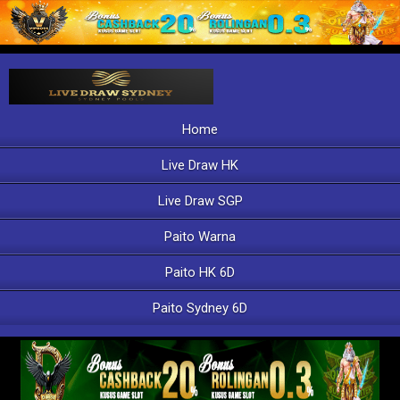
Home
Live Draw HK
Live Draw SGP
Paito Warna
Paito HK 6D
Paito Sydney 6D