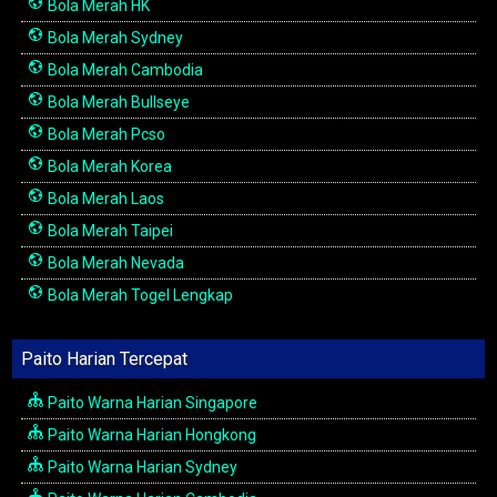
Bola Merah HK
Bola Merah Sydney
Bola Merah Cambodia
Bola Merah Bullseye
Bola Merah Pcso
Bola Merah Korea
Bola Merah Laos
Bola Merah Taipei
Bola Merah Nevada
Bola Merah Togel Lengkap
Paito Harian Tercepat
Paito Warna Harian Singapore
Paito Warna Harian Hongkong
Paito Warna Harian Sydney