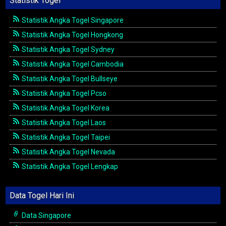
Statistik Togel
Statistik Angka Togel Singapore
Statistik Angka Togel Hongkong
Statistik Angka Togel Sydney
Statistik Angka Togel Cambodia
Statistik Angka Togel Bullseye
Statistik Angka Togel Pcso
Statistik Angka Togel Korea
Statistik Angka Togel Laos
Statistik Angka Togel Taipei
Statistik Angka Togel Nevada
Statistik Angka Togel Lengkap
Data Togel Hari Ini
Data Singapore