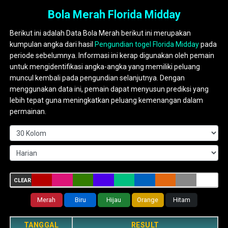
Bola Merah Florida Midday
Berikut ini adalah Data Bola Merah berikut ini merupakan
kumpulan angka dari hasil
Pengundian togel Florida Midday
pada
periode sebelumnya. Informasi ini kerap digunakan oleh pemain
untuk mengidentifikasi angka-angka yang memiliki peluang
muncul kembali pada pengundian selanjutnya. Dengan
menggunakan data ini, pemain dapat menyusun prediksi yang
lebih tepat guna meningkatkan peluang kemenangan dalam
permainan.
CLEAR
Merah
Biru
Hijau
Orange
Hitam
TANGGAL
RESULT