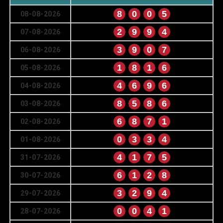
8
0
0
5
08-08-2026
2
9
9
4
07-08-2026
3
9
0
7
06-08-2026
1
8
1
6
05-08-2026
4
6
9
6
04-08-2026
8
5
8
6
03-08-2026
6
8
7
1
02-08-2026
0
3
3
4
01-08-2026
4
1
7
5
31-07-2026
6
1
2
8
30-07-2026
3
2
9
4
29-07-2026
0
0
4
1
28-07-2026