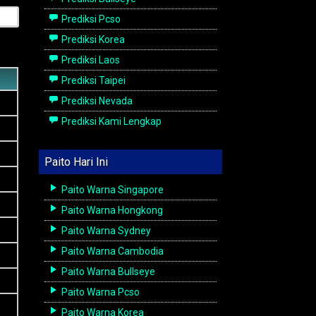
Prediksi Pcso
Prediksi Korea
Prediksi Laos
Prediksi Taipei
Prediksi Nevada
Prediksi Kami Lengkap
Paito Hari Ini
Paito Warna Singapore
Paito Warna Hongkong
Paito Warna Sydney
Paito Warna Cambodia
Paito Warna Bullseye
Paito Warna Pcso
Paito Warna Korea