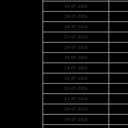
30-07-2026
29-07-2026
28-07-2026
27-07-2026
26-07-2026
25-07-2026
24-07-2026
23-07-2026
22-07-2026
21-07-2026
20-07-2026
19-07-2026