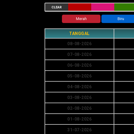
CLEAR
Merah
Biru
TANGGAL
08-08-2026
07-08-2026
06-08-2026
05-08-2026
04-08-2026
03-08-2026
02-08-2026
01-08-2026
31-07-2026