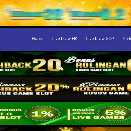
Home
Live Draw HK
Live Draw SGP
Pai