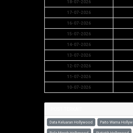
18-07-2026
17-07-2026
16-07-2026
15-07-2026
14-07-2026
13-07-2026
12-07-2026
11-07-2026
10-07-2026
POST TERKAIT
Data Keluaran Hollywood
Paito Warna Holly
Bola Merah Hollywood
Statistik Hollywood