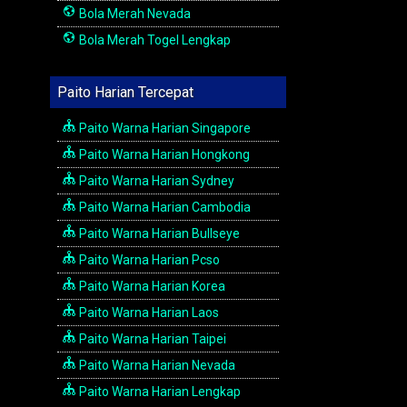
Bola Merah Nevada
Bola Merah Togel Lengkap
Paito Harian Tercepat
Paito Warna Harian Singapore
Paito Warna Harian Hongkong
Paito Warna Harian Sydney
Paito Warna Harian Cambodia
Paito Warna Harian Bullseye
Paito Warna Harian Pcso
Paito Warna Harian Korea
Paito Warna Harian Laos
Paito Warna Harian Taipei
Paito Warna Harian Nevada
Paito Warna Harian Lengkap