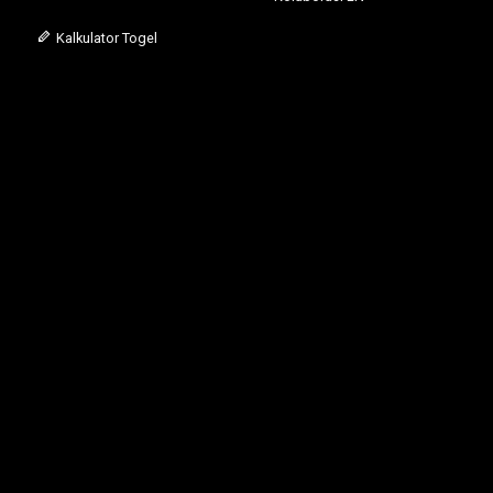
Kalkulator Togel