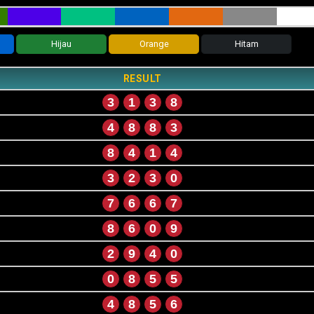
Hijau
Orange
Hitam
RESULT
3
1
3
8
4
8
8
3
8
4
1
4
3
2
3
0
7
6
6
7
8
6
0
9
2
9
4
0
0
8
5
5
4
8
5
6