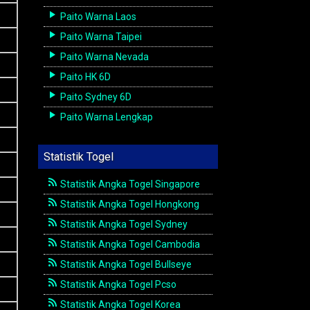
Paito Warna Laos
Paito Warna Taipei
Paito Warna Nevada
Paito HK 6D
Paito Sydney 6D
Paito Warna Lengkap
Statistik Togel
Statistik Angka Togel Singapore
Statistik Angka Togel Hongkong
Statistik Angka Togel Sydney
Statistik Angka Togel Cambodia
Statistik Angka Togel Bullseye
Statistik Angka Togel Pcso
Statistik Angka Togel Korea