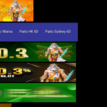
to Warna
Paito HK 6D
Paito Sydney 6D