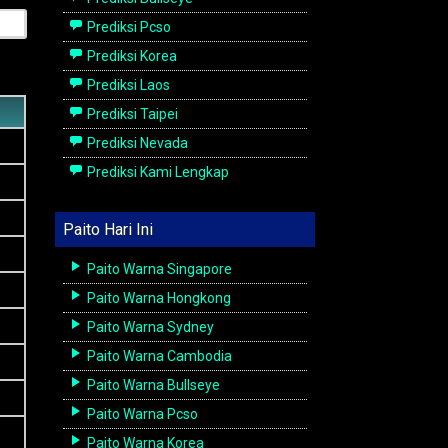
Prediksi Pcso
Prediksi Korea
Prediksi Laos
Prediksi Taipei
Prediksi Nevada
Prediksi Kami Lengkap
Paito Hari Ini
Paito Warna Singapore
Paito Warna Hongkong
Paito Warna Sydney
Paito Warna Cambodia
Paito Warna Bullseye
Paito Warna Pcso
Paito Warna Korea