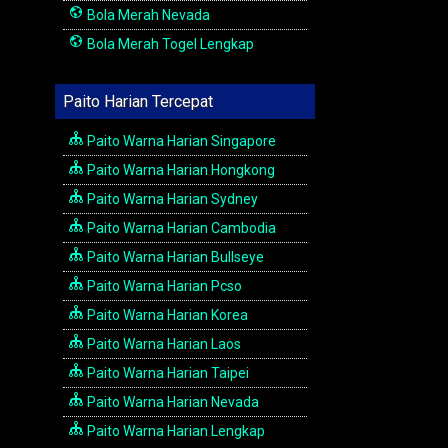
Bola Merah Nevada
Bola Merah Togel Lengkap
Paito Harian Tercepat
Paito Warna Harian Singapore
Paito Warna Harian Hongkong
Paito Warna Harian Sydney
Paito Warna Harian Cambodia
Paito Warna Harian Bullseye
Paito Warna Harian Pcso
Paito Warna Harian Korea
Paito Warna Harian Laos
Paito Warna Harian Taipei
Paito Warna Harian Nevada
Paito Warna Harian Lengkap