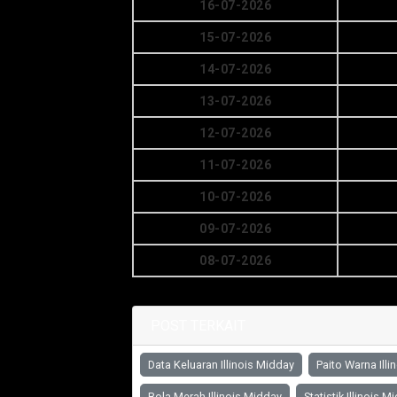
16-07-2026
15-07-2026
14-07-2026
13-07-2026
12-07-2026
11-07-2026
10-07-2026
09-07-2026
08-07-2026
POST TERKAIT
Data Keluaran Illinois Midday
Paito Warna Ill
Bola Merah Illinois Midday
Statistik Illinois M