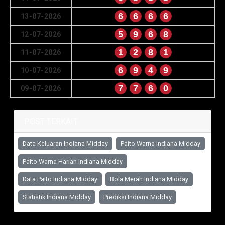
6
6
6
6
13-07-2026
5
9
6
8
12-07-2026
1
2
8
1
11-07-2026
6
9
4
9
10-07-2026
7
7
6
0
09-07-2026
POST TERKAIT
Data Keluaran Indiana Midday
Paito Warna Indiana Midday
Paito Warna Harian Indiana Midday
Data Paito Indiana Midday
Bola Merah Indiana Midday
Statistik Indiana Midday
Prediksi Indiana Midday