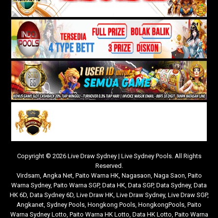
Copyright © 2026 Live Draw Sydney | Live Sydney Pools. All Rights
Reserved.
Virdsam
,
Angka Net
,
Paito Warna HK
,
Nagasaon
,
Naga Saon
,
Paito
Warna Sydney
,
Paito Warna SGP
,
Data HK
,
Data SGP
,
Data Sydney
,
Data
HK 6D
,
Data Sydney 6D
,
Live Draw HK
,
Live Draw Sydney
,
Live Draw SGP
,
Angkanet
,
Sydney Pools
,
Hongkong Pools
,
HongkongPools
,
Paito
Warna Sydney Lotto
,
Paito Warna HK Lotto
,
Data HK Lotto
,
Paito Warna