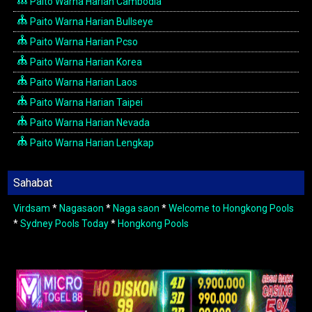
Paito Warna Harian Cambodia
Paito Warna Harian Bullseye
Paito Warna Harian Pcso
Paito Warna Harian Korea
Paito Warna Harian Laos
Paito Warna Harian Taipei
Paito Warna Harian Nevada
Paito Warna Harian Lengkap
Sahabat
Virdsam
*
Nagasaon
*
Naga saon
*
Welcome to Hongkong Pools
*
Sydney Pools Today
*
Hongkong Pools