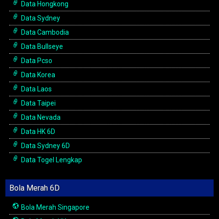
Data Hongkong
Data Sydney
Data Cambodia
Data Bullseye
Data Pcso
Data Korea
Data Laos
Data Taipei
Data Nevada
Data HK 6D
Data Sydney 6D
Data Togel Lengkap
Bola Merah 6D
Bola Merah Singapore