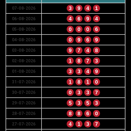
3
9
4
1
07-08-2026
4
6
9
4
06-08-2026
0
0
0
6
05-08-2026
0
9
6
9
04-08-2026
9
7
4
8
03-08-2026
1
8
7
3
02-08-2026
3
3
4
9
01-08-2026
1
8
1
0
31-07-2026
0
3
3
7
30-07-2026
5
3
5
3
29-07-2026
8
8
6
0
28-07-2026
4
1
3
7
27-07-2026