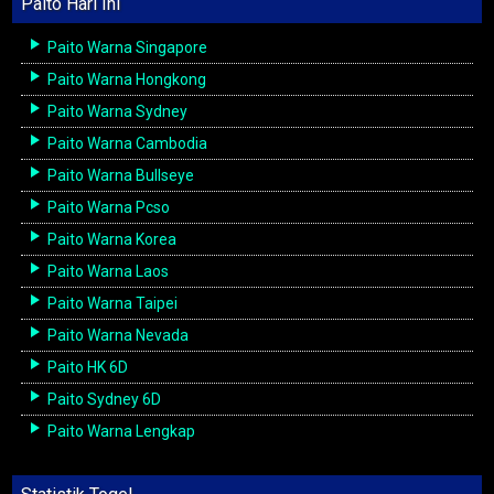
Paito Hari Ini
Paito Warna Singapore
Paito Warna Hongkong
Paito Warna Sydney
Paito Warna Cambodia
Paito Warna Bullseye
Paito Warna Pcso
Paito Warna Korea
Paito Warna Laos
Paito Warna Taipei
Paito Warna Nevada
Paito HK 6D
Paito Sydney 6D
Paito Warna Lengkap