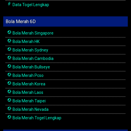
Data Togel Lengkap
Bola Merah 6D
Bola Merah Singapore
Bola Merah HK
Bola Merah Sydney
Bola Merah Cambodia
Bola Merah Bullseye
Bola Merah Pcso
Bola Merah Korea
Bola Merah Laos
Bola Merah Taipei
Bola Merah Nevada
Bola Merah Togel Lengkap