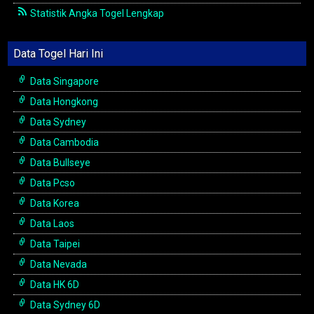
Statistik Angka Togel Lengkap
Data Togel Hari Ini
Data Singapore
Data Hongkong
Data Sydney
Data Cambodia
Data Bullseye
Data Pcso
Data Korea
Data Laos
Data Taipei
Data Nevada
Data HK 6D
Data Sydney 6D