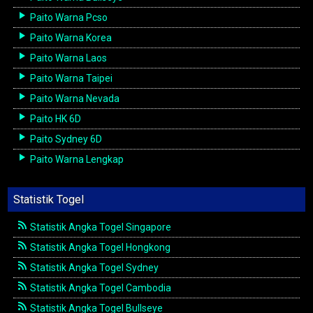
Paito Warna Pcso
Paito Warna Korea
Paito Warna Laos
Paito Warna Taipei
Paito Warna Nevada
Paito HK 6D
Paito Sydney 6D
Paito Warna Lengkap
Statistik Togel
Statistik Angka Togel Singapore
Statistik Angka Togel Hongkong
Statistik Angka Togel Sydney
Statistik Angka Togel Cambodia
Statistik Angka Togel Bullseye