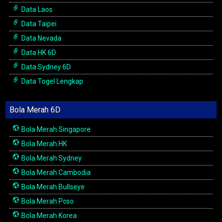
Data Laos
Data Taipei
Data Nevada
Data HK 6D
Data Sydney 6D
Data Togel Lengkap
Bola Merah 6D
Bola Merah Singapore
Bola Merah HK
Bola Merah Sydney
Bola Merah Cambodia
Bola Merah Bullseye
Bola Merah Pcso
Bola Merah Korea