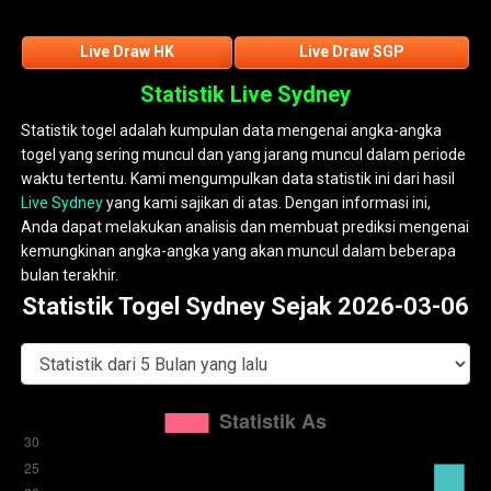
Live Draw HK
Live Draw SGP
Statistik Live Sydney
Statistik togel adalah kumpulan data mengenai angka-angka
togel yang sering muncul dan yang jarang muncul dalam periode
waktu tertentu. Kami mengumpulkan data statistik ini dari hasil
Live Sydney
yang kami sajikan di atas. Dengan informasi ini,
Anda dapat melakukan analisis dan membuat prediksi mengenai
kemungkinan angka-angka yang akan muncul dalam beberapa
bulan terakhir.
Statistik Togel Sydney Sejak 2026-03-06