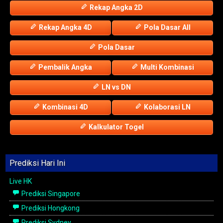
Rekap Angka 2D
Rekap Angka 4D
Pola Dasar All
Pola Dasar
Pembalik Angka
Multi Kombinasi
LN vs DN
Kombinasi 4D
Kolaborasi LN
Kalkulator Togel
Prediksi Hari Ini
Live HK
Prediksi Singapore
Prediksi Hongkong
Prediksi Sydney