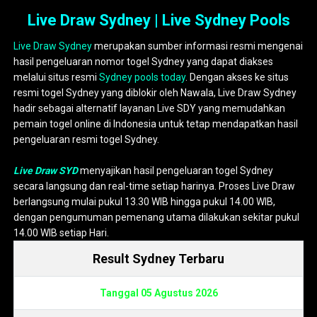
Live Draw Sydney | Live Sydney Pools
Live Draw Sydney
merupakan sumber informasi resmi mengenai
hasil pengeluaran nomor togel Sydney yang dapat diakses
melalui situs resmi
Sydney pools today
. Dengan akses ke situs
resmi togel Sydney yang diblokir oleh Nawala, Live Draw Sydney
hadir sebagai alternatif layanan Live SDY yang memudahkan
pemain togel online di Indonesia untuk tetap mendapatkan hasil
pengeluaran resmi togel Sydney.
Live Draw SYD
menyajikan hasil pengeluaran togel Sydney
secara langsung dan real-time setiap harinya. Proses Live Draw
berlangsung mulai pukul 13.30 WIB hingga pukul 14.00 WIB,
dengan pengumuman pemenang utama dilakukan sekitar pukul
14.00 WIB setiap Hari.
Result Sydney Terbaru
Tanggal 05 Agustus 2026