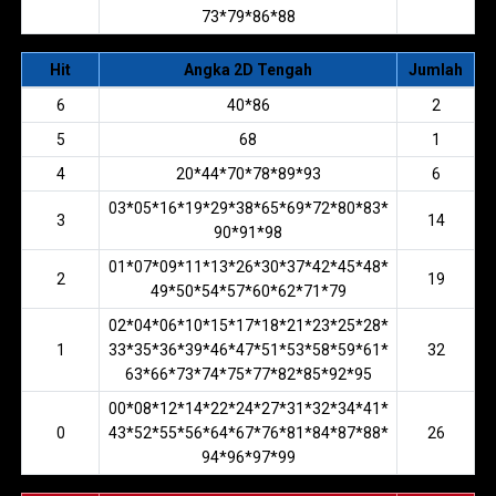
73*79*86*88
Hit
Angka 2D Tengah
Jumlah
6
40*86
2
5
68
1
4
20*44*70*78*89*93
6
03*05*16*19*29*38*65*69*72*80*83*
3
14
90*91*98
01*07*09*11*13*26*30*37*42*45*48*
2
19
49*50*54*57*60*62*71*79
02*04*06*10*15*17*18*21*23*25*28*
1
33*35*36*39*46*47*51*53*58*59*61*
32
63*66*73*74*75*77*82*85*92*95
00*08*12*14*22*24*27*31*32*34*41*
0
43*52*55*56*64*67*76*81*84*87*88*
26
94*96*97*99