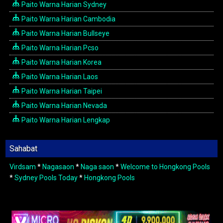
Paito Warna Harian Sydney
Paito Warna Harian Cambodia
Paito Warna Harian Bullseye
Paito Warna Harian Pcso
Paito Warna Harian Korea
Paito Warna Harian Laos
Paito Warna Harian Taipei
Paito Warna Harian Nevada
Paito Warna Harian Lengkap
Sahabat
Virdsam
*
Nagasaon
*
Naga saon
*
Welcome to Hongkong Pools
*
Sydney Pools Today
*
Hongkong Pools