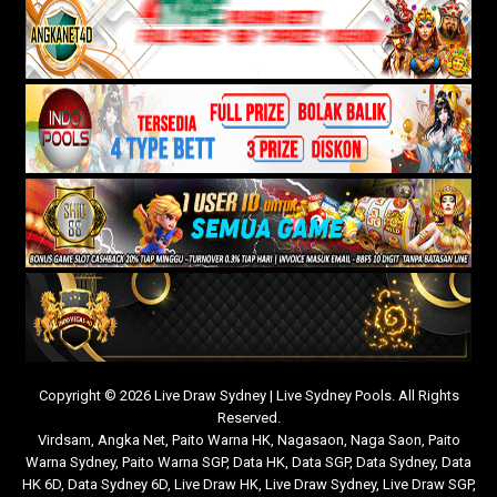
Copyright © 2026 Live Draw Sydney | Live Sydney Pools. All Rights
Reserved.
Virdsam
,
Angka Net
,
Paito Warna HK
,
Nagasaon
,
Naga Saon
,
Paito
Warna Sydney
,
Paito Warna SGP
,
Data HK
,
Data SGP
,
Data Sydney
,
Data
HK 6D
,
Data Sydney 6D
,
Live Draw HK
,
Live Draw Sydney
,
Live Draw SGP
,