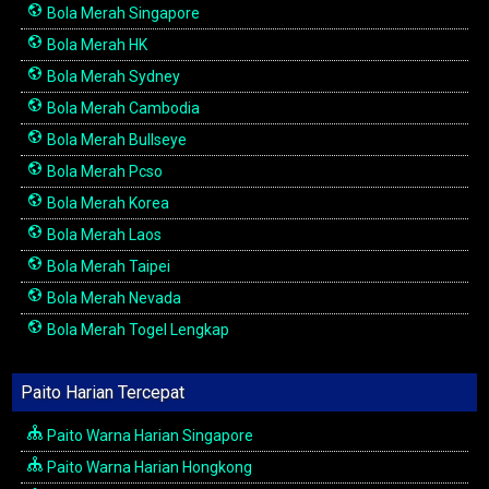
Bola Merah Singapore
Bola Merah HK
Bola Merah Sydney
Bola Merah Cambodia
Bola Merah Bullseye
Bola Merah Pcso
Bola Merah Korea
Bola Merah Laos
Bola Merah Taipei
Bola Merah Nevada
Bola Merah Togel Lengkap
Paito Harian Tercepat
Paito Warna Harian Singapore
Paito Warna Harian Hongkong