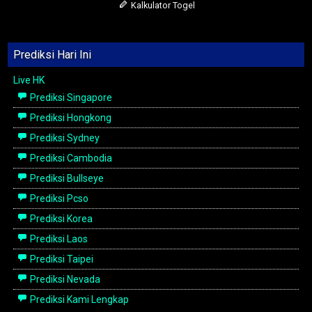
Kalkulator Togel
Prediksi Hari Ini
Live HK
Prediksi Singapore
Prediksi Hongkong
Prediksi Sydney
Prediksi Cambodia
Prediksi Bullseye
Prediksi Pcso
Prediksi Korea
Prediksi Laos
Prediksi Taipei
Prediksi Nevada
Prediksi Kami Lengkap