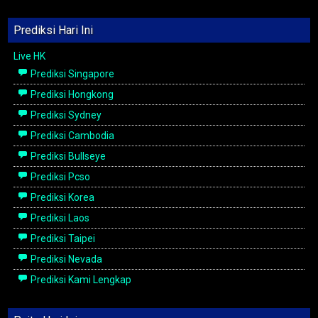
Prediksi Hari Ini
Live HK
Prediksi Singapore
Prediksi Hongkong
Prediksi Sydney
Prediksi Cambodia
Prediksi Bullseye
Prediksi Pcso
Prediksi Korea
Prediksi Laos
Prediksi Taipei
Prediksi Nevada
Prediksi Kami Lengkap