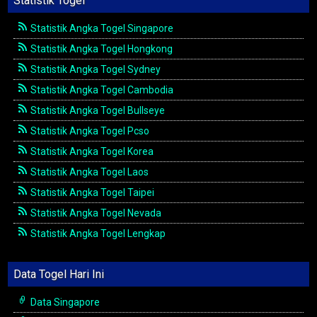
Statistik Togel
Statistik Angka Togel Singapore
Statistik Angka Togel Hongkong
Statistik Angka Togel Sydney
Statistik Angka Togel Cambodia
Statistik Angka Togel Bullseye
Statistik Angka Togel Pcso
Statistik Angka Togel Korea
Statistik Angka Togel Laos
Statistik Angka Togel Taipei
Statistik Angka Togel Nevada
Statistik Angka Togel Lengkap
Data Togel Hari Ini
Data Singapore