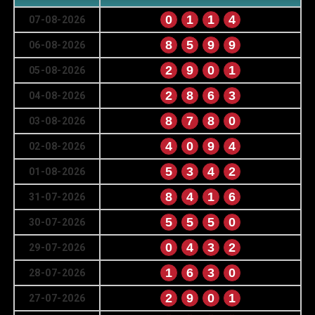
0
1
1
4
07-08-2026
8
5
9
9
06-08-2026
2
9
0
1
05-08-2026
2
8
6
3
04-08-2026
8
7
8
0
03-08-2026
4
0
9
4
02-08-2026
5
3
4
2
01-08-2026
8
4
1
6
31-07-2026
5
5
5
0
30-07-2026
0
4
3
2
29-07-2026
1
6
3
0
28-07-2026
2
9
0
1
27-07-2026