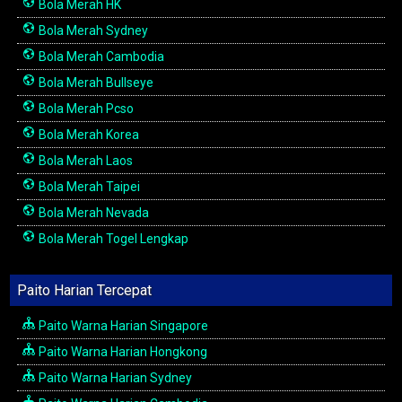
Bola Merah HK
Bola Merah Sydney
Bola Merah Cambodia
Bola Merah Bullseye
Bola Merah Pcso
Bola Merah Korea
Bola Merah Laos
Bola Merah Taipei
Bola Merah Nevada
Bola Merah Togel Lengkap
Paito Harian Tercepat
Paito Warna Harian Singapore
Paito Warna Harian Hongkong
Paito Warna Harian Sydney