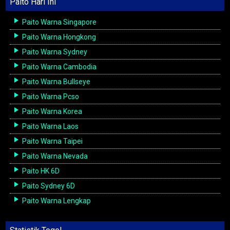
Paito Hari Ini
Paito Warna Singapore
Paito Warna Hongkong
Paito Warna Sydney
Paito Warna Cambodia
Paito Warna Bullseye
Paito Warna Pcso
Paito Warna Korea
Paito Warna Laos
Paito Warna Taipei
Paito Warna Nevada
Paito HK 6D
Paito Sydney 6D
Paito Warna Lengkap