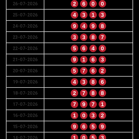
2
6
0
0
26-07-2026
4
3
1
3
25-07-2026
9
4
9
8
24-07-2026
3
3
8
7
23-07-2026
5
6
4
0
22-07-2026
9
1
6
3
21-07-2026
5
7
6
2
20-07-2026
4
3
8
6
19-07-2026
2
7
8
8
18-07-2026
7
9
7
1
17-07-2026
1
0
3
2
16-07-2026
9
6
5
9
15-07-2026
1
0
5
3
14-07-2026