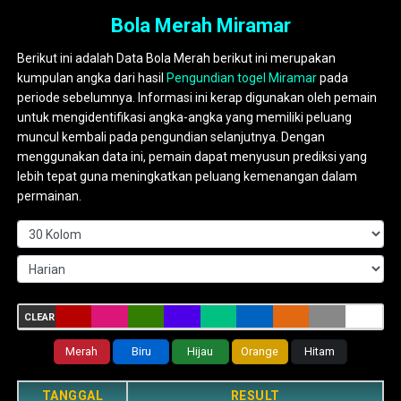
Bola Merah Miramar
Berikut ini adalah Data Bola Merah berikut ini merupakan
kumpulan angka dari hasil
Pengundian togel Miramar
pada
periode sebelumnya. Informasi ini kerap digunakan oleh pemain
untuk mengidentifikasi angka-angka yang memiliki peluang
muncul kembali pada pengundian selanjutnya. Dengan
menggunakan data ini, pemain dapat menyusun prediksi yang
lebih tepat guna meningkatkan peluang kemenangan dalam
permainan.
CLEAR
Merah
Biru
Hijau
Orange
Hitam
TANGGAL
RESULT