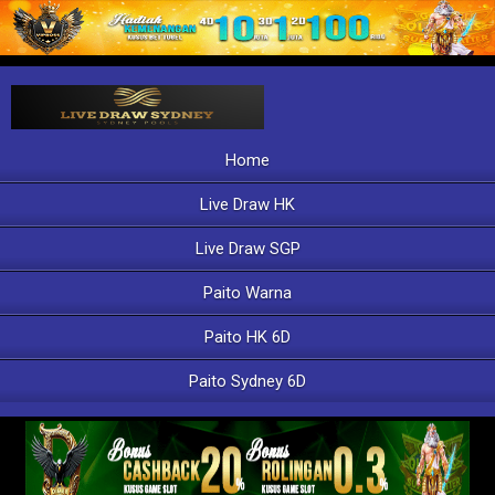
Home
Live Draw HK
Live Draw SGP
Paito Warna
Paito HK 6D
Paito Sydney 6D