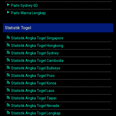
Paito Sydney 6D
Paito Warna Lengkap
Statistik Togel
Statistik Angka Togel Singapore
Statistik Angka Togel Hongkong
Statistik Angka Togel Sydney
Statistik Angka Togel Cambodia
Statistik Angka Togel Bullseye
Statistik Angka Togel Pcso
Statistik Angka Togel Korea
Statistik Angka Togel Laos
Statistik Angka Togel Taipei
Statistik Angka Togel Nevada
Statistik Angka Togel Lengkap