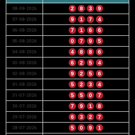
2
8
3
9
08-08-2026
9
1
7
4
07-08-2026
7
1
6
6
06-08-2026
0
7
9
5
05-08-2026
4
8
8
6
04-08-2026
6
2
5
4
03-08-2026
9
2
5
6
02-08-2026
5
2
3
4
01-08-2026
5
5
0
7
31-07-2026
7
9
1
8
30-07-2026
6
3
2
7
29-07-2026
5
0
9
1
28-07-2026