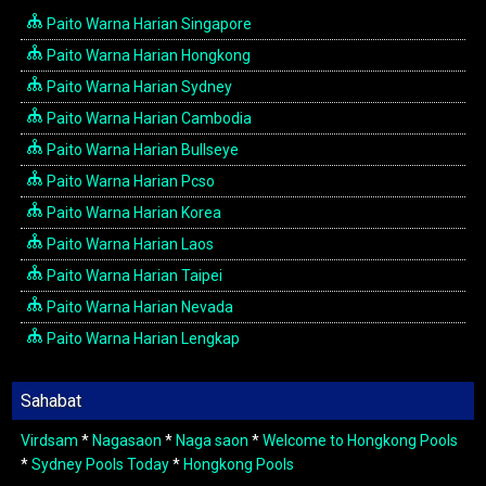
Paito Warna Harian Singapore
Paito Warna Harian Hongkong
Paito Warna Harian Sydney
Paito Warna Harian Cambodia
Paito Warna Harian Bullseye
Paito Warna Harian Pcso
Paito Warna Harian Korea
Paito Warna Harian Laos
Paito Warna Harian Taipei
Paito Warna Harian Nevada
Paito Warna Harian Lengkap
Sahabat
Virdsam
*
Nagasaon
*
Naga saon
*
Welcome to Hongkong Pools
*
Sydney Pools Today
*
Hongkong Pools