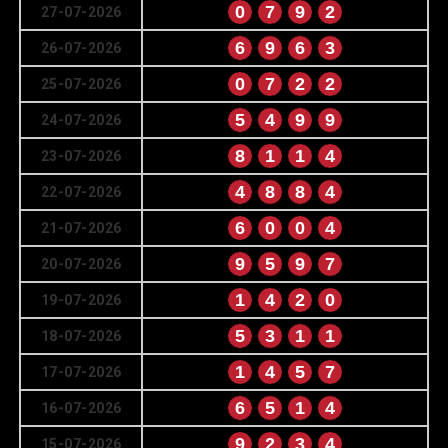
0
7
9
2
27-07-2026
6
9
6
3
26-07-2026
0
7
2
2
25-07-2026
5
4
9
9
24-07-2026
8
1
1
4
23-07-2026
4
8
8
4
22-07-2026
6
0
0
4
21-07-2026
9
5
9
7
20-07-2026
1
4
2
0
19-07-2026
5
3
1
1
18-07-2026
1
4
5
7
17-07-2026
6
5
1
4
16-07-2026
9
2
3
4
15-07-2026