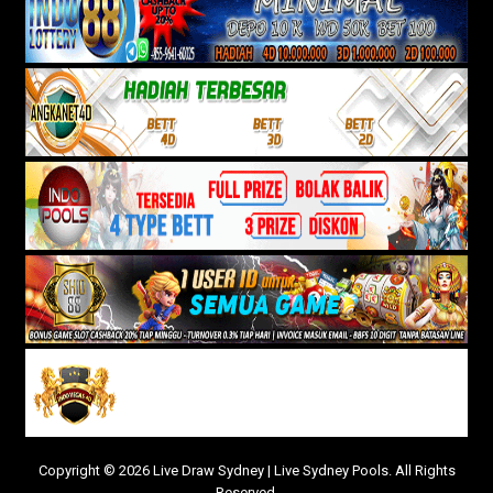
Copyright © 2026 Live Draw Sydney | Live Sydney Pools. All Rights
Reserved.