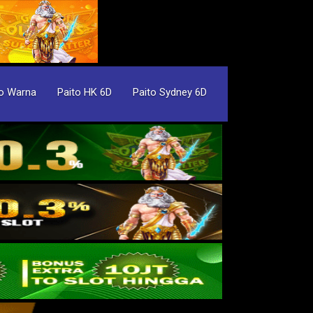
to Warna
Paito HK 6D
Paito Sydney 6D