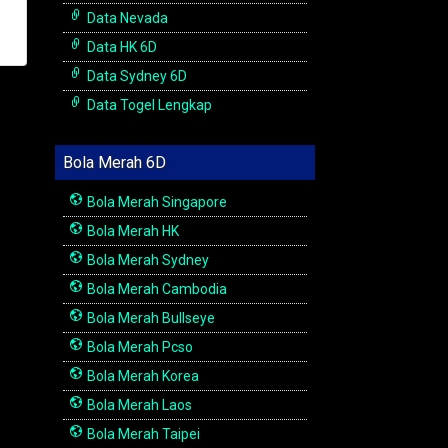
Data Nevada
Data HK 6D
Data Sydney 6D
Data Togel Lengkap
Bola Merah 6D
Bola Merah Singapore
Bola Merah HK
Bola Merah Sydney
Bola Merah Cambodia
Bola Merah Bullseye
Bola Merah Pcso
Bola Merah Korea
Bola Merah Laos
Bola Merah Taipei