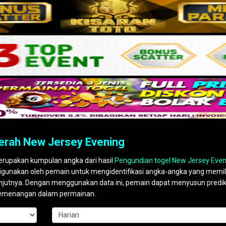
erah New Jersey Evening
 merupakan kumpulan angka dari hasil
Pengundian togel New Jersey Even
digunakan oleh pemain untuk mengidentifikasi angka-angka yang memili
njutnya. Dengan menggunakan data ini, pemain dapat menyusun predik
 kemenangan dalam permainan.