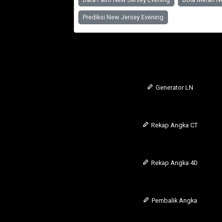
Prediksi New Jersey Evening
Generator LN
Rekap Angka CT
Rekap Angka 4D
Pembalik Angka