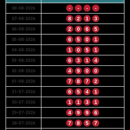
-
-
-
-
08-08-2026
8
2
1
3
07-08-2026
2
0
6
5
06-08-2026
6
5
0
1
05-08-2026
1
0
5
1
04-08-2026
6
3
1
4
03-08-2026
4
9
0
0
02-08-2026
7
8
7
2
01-08-2026
6
5
4
1
31-07-2026
1
1
3
1
30-07-2026
4
9
9
6
29-07-2026
7
8
5
7
28-07-2026