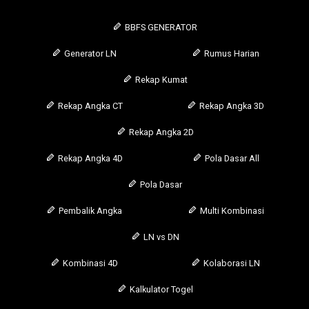
BBFS GENERATOR
Generator LN
Rumus Harian
Rekap Kumat
Rekap Angka CT
Rekap Angka 3D
Rekap Angka 2D
Rekap Angka 4D
Pola Dasar All
Pola Dasar
Pembalik Angka
Multi Kombinasi
LN vs DN
Kombinasi 4D
Kolaborasi LN
Kalkulator Togel