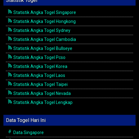
Statistik Togel
Statistik Angka Togel Singapore
Statistik Angka Togel Hongkong
Statistik Angka Togel Sydney
Statistik Angka Togel Cambodia
Statistik Angka Togel Bullseye
Statistik Angka Togel Pcso
Statistik Angka Togel Korea
Statistik Angka Togel Laos
Statistik Angka Togel Taipei
Statistik Angka Togel Nevada
Statistik Angka Togel Lengkap
Data Togel Hari Ini
Data Singapore