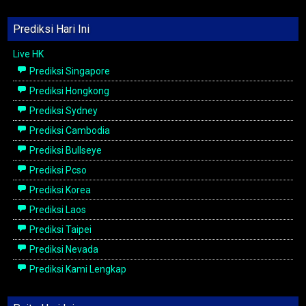
Prediksi Hari Ini
Live HK
Prediksi Singapore
Prediksi Hongkong
Prediksi Sydney
Prediksi Cambodia
Prediksi Bullseye
Prediksi Pcso
Prediksi Korea
Prediksi Laos
Prediksi Taipei
Prediksi Nevada
Prediksi Kami Lengkap