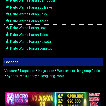
Paito Warna Harian Cambodia
Paito Warna Harian Bullseye
Paito Warna Harian Pcso
Paito Warna Harian Korea
Paito Warna Harian Laos
Paito Warna Harian Taipei
Paito Warna Harian Nevada
Paito Warna Harian Lengkap
Sahabat
Virdsam
*
Nagasaon
*
Naga saon
*
Welcome to Hongkong Pools
*
Sydney Pools Today
*
Hongkong Pools