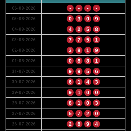
-
-
-
-
06-08-2026
0
3
0
9
05-08-2026
4
2
5
8
04-08-2026
7
7
5
1
03-08-2026
3
8
1
9
02-08-2026
0
8
8
1
01-08-2026
9
9
5
6
31-07-2026
6
1
4
3
30-07-2026
9
1
0
0
29-07-2026
8
1
0
3
28-07-2026
5
7
2
0
27-07-2026
2
8
9
4
26-07-2026