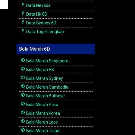
Data Nevada
Data HK 6D
Data Sydney 6D
Data Togel Lengkap
Bola Merah 6D
Bola Merah Singapore
Bola Merah HK
Bola Merah Sydney
Bola Merah Cambodia
Bola Merah Bullseye
Bola Merah Pcso
Bola Merah Korea
Bola Merah Laos
Bola Merah Taipei