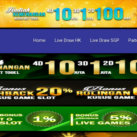
Home
Live Draw HK
Live Draw SGP
Pai