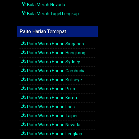
Bola Merah Nevada
Bola Merah Togel Lengkap
Paito Harian Tercepat
Paito Warna Harian Singapore
Paito Warna Harian Hongkong
Paito Warna Harian Sydney
Paito Warna Harian Cambodia
Paito Warna Harian Bullseye
Paito Warna Harian Pcso
Paito Warna Harian Korea
Paito Warna Harian Laos
Paito Warna Harian Taipei
Paito Warna Harian Nevada
Paito Warna Harian Lengkap