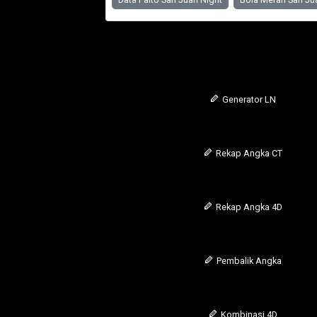
Generator LN
Rekap Angka CT
Rekap Angka 4D
Pembalik Angka
Kombinasi 4D