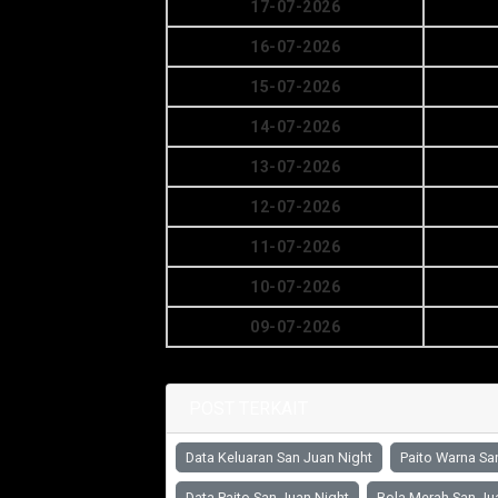
17-07-2026
16-07-2026
15-07-2026
14-07-2026
13-07-2026
12-07-2026
11-07-2026
10-07-2026
09-07-2026
POST TERKAIT
Data Keluaran San Juan Night
Paito Warna Sa
Data Paito San Juan Night
Bola Merah San Ju