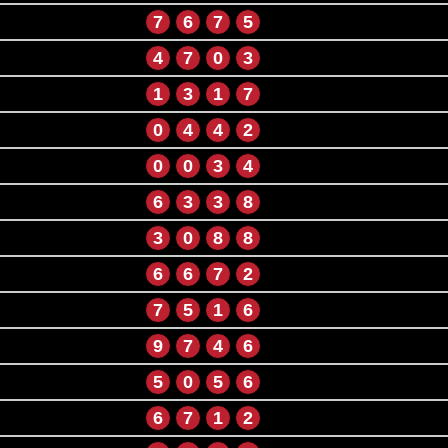
7
6
7
5
4
7
0
3
1
3
1
7
0
4
4
2
0
0
3
4
6
3
3
8
3
0
8
8
6
6
7
2
7
5
1
6
9
7
4
6
5
0
5
6
6
7
1
2