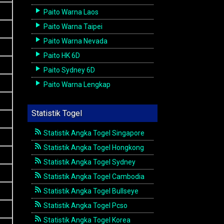
Paito Warna Laos
Paito Warna Taipei
Paito Warna Nevada
Paito HK 6D
Paito Sydney 6D
Paito Warna Lengkap
Statistik Togel
Statistik Angka Togel Singapore
Statistik Angka Togel Hongkong
Statistik Angka Togel Sydney
Statistik Angka Togel Cambodia
Statistik Angka Togel Bullseye
Statistik Angka Togel Pcso
Statistik Angka Togel Korea