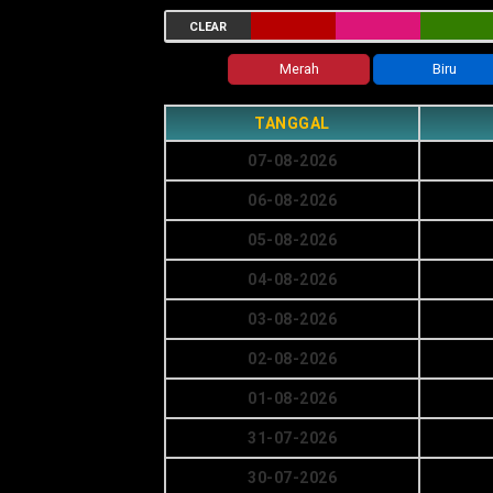
CLEAR
Merah
Biru
TANGGAL
07-08-2026
06-08-2026
05-08-2026
04-08-2026
03-08-2026
02-08-2026
01-08-2026
31-07-2026
30-07-2026