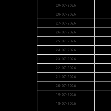
29-07-2026
28-07-2026
27-07-2026
26-07-2026
25-07-2026
24-07-2026
23-07-2026
22-07-2026
21-07-2026
20-07-2026
19-07-2026
18-07-2026