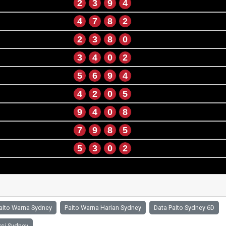
2
3
9
4
4
7
8
2
2
3
8
0
3
4
0
2
5
6
9
4
4
2
0
5
9
4
0
8
7
9
8
5
5
3
0
2
aito Warna Sydney
Paito Warna Harian Sydney
Data Paito Sydney 6D
ksi Sydney