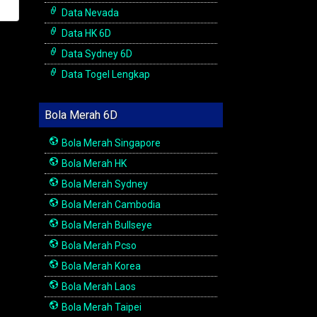
Data Nevada
Data HK 6D
Data Sydney 6D
Data Togel Lengkap
Bola Merah 6D
Bola Merah Singapore
Bola Merah HK
Bola Merah Sydney
Bola Merah Cambodia
Bola Merah Bullseye
Bola Merah Pcso
Bola Merah Korea
Bola Merah Laos
Bola Merah Taipei