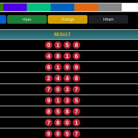
Hijau
Orange
Hitam
RESULT
0
1
5
8
4
8
1
6
6
1
9
9
2
4
4
8
7
0
3
7
9
1
3
5
8
5
8
7
7
8
0
1
9
0
5
7