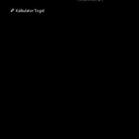
Kalkulator Togel