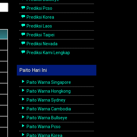
Prediksi Pcso
Prediksi Korea
Prediksi Laos
Prediksi Taipei
Prediksi Nevada
Prediksi Kami Lengkap
Paito Hari Ini
Paito Warna Singapore
Paito Warna Hongkong
Paito Warna Sydney
Paito Warna Cambodia
Paito Warna Bullseye
Paito Warna Pcso
Paito Warna Korea