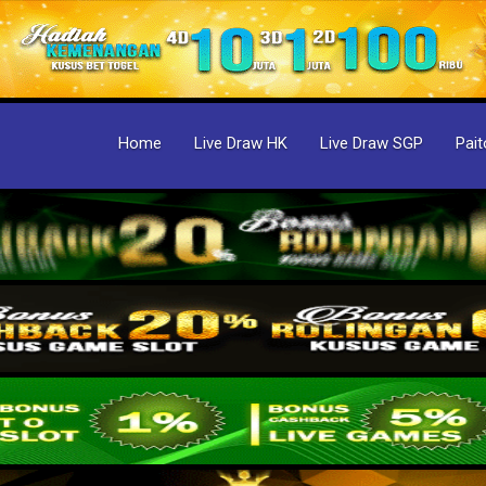
Home
Live Draw HK
Live Draw SGP
Pai