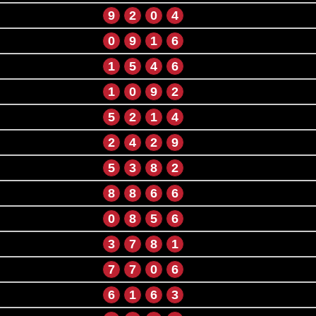
9
2
0
4
0
9
1
6
1
5
4
6
1
0
9
2
5
2
1
4
2
4
2
9
5
3
8
2
8
8
6
6
0
8
5
6
3
7
8
1
7
7
0
6
6
1
6
3