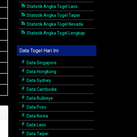
Statistik Angka Togel Laos
Statistik Angka Togel Taipei
Statistik Angka Togel Nevada
Statistik Angka Togel Lengkap
Data Togel Hari Ini
Data Singapore
Data Hongkong
Data Sydney
Data Cambodia
Data Bullseye
Data Pcso
Data Korea
Data Laos
Data Taipei