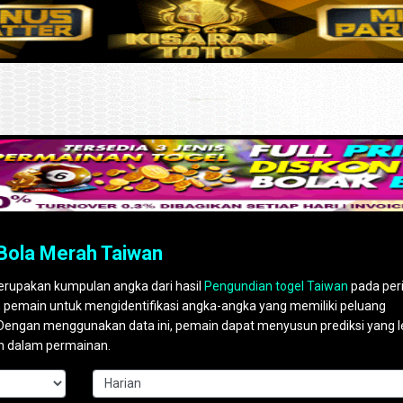
Bola Merah Taiwan
 merupakan kumpulan angka dari hasil
Pengundian togel Taiwan
pada per
h pemain untuk mengidentifikasi angka-angka yang memiliki peluang
Dengan menggunakan data ini, pemain dapat menyusun prediksi yang l
n dalam permainan.