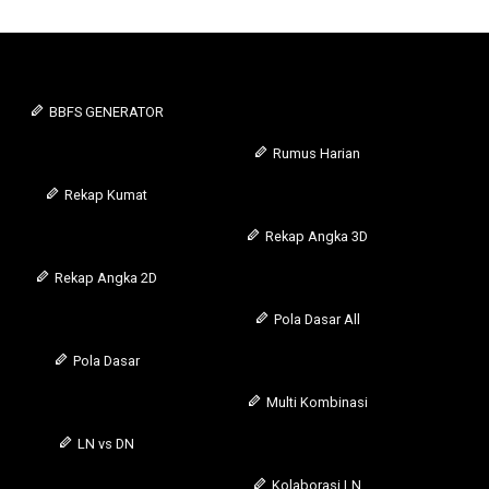
BBFS GENERATOR
Rumus Harian
Rekap Kumat
Rekap Angka 3D
Rekap Angka 2D
Pola Dasar All
Pola Dasar
Multi Kombinasi
LN vs DN
Kolaborasi LN