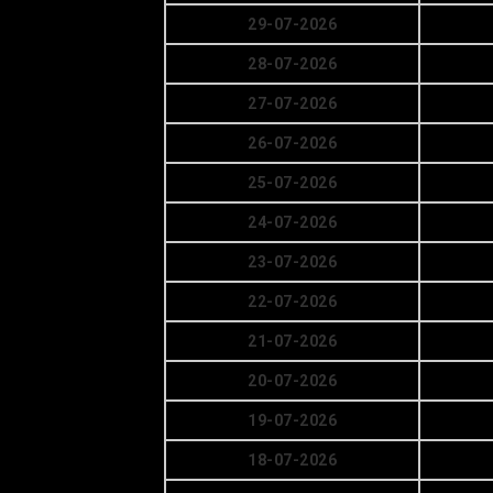
29-07-2026
28-07-2026
27-07-2026
26-07-2026
25-07-2026
24-07-2026
23-07-2026
22-07-2026
21-07-2026
20-07-2026
19-07-2026
18-07-2026