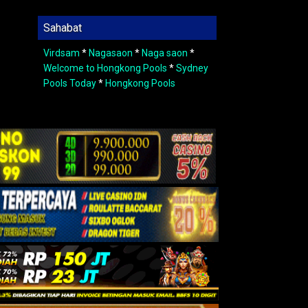
Sahabat
Virdsam
*
Nagasaon
*
Naga saon
*
Welcome to Hongkong Pools
*
Sydney
Pools Today
*
Hongkong Pools