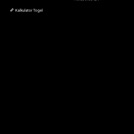
Kalkulator Togel