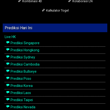
Kombinasi 4D
Kolaborasi LN
Kalkulator Togel
Prediksi Hari Ini
Live HK
Prediksi Singapore
Prediksi Hongkong
Prediksi Sydney
Prediksi Cambodia
Prediksi Bullseye
Prediksi Pcso
Prediksi Korea
Prediksi Laos
Prediksi Taipei
Prediksi Nevada