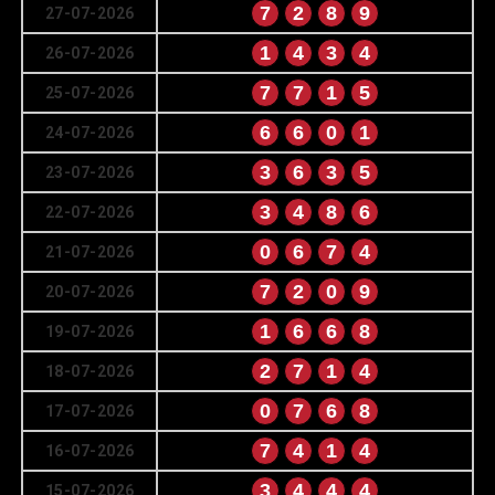
7
2
8
9
27-07-2026
1
4
3
4
26-07-2026
7
7
1
5
25-07-2026
6
6
0
1
24-07-2026
3
6
3
5
23-07-2026
3
4
8
6
22-07-2026
0
6
7
4
21-07-2026
7
2
0
9
20-07-2026
1
6
6
8
19-07-2026
2
7
1
4
18-07-2026
0
7
6
8
17-07-2026
7
4
1
4
16-07-2026
3
4
4
4
15-07-2026