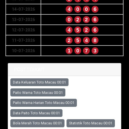
4
0
0
6
14-07-2026
0
2
2
6
13-07-2026
4
5
2
6
12-07-2026
2
5
4
8
11-07-2026
1
0
7
3
10-07-2026
POST TERKAIT
Data Keluaran Toto Macau 00:01
Paito Warna Toto Macau 00:01
Paito Warna Harian Toto Macau 00:01
Data Paito Toto Macau 00:01
Bola Merah Toto Macau 00:01
Statistik Toto Macau 00:01