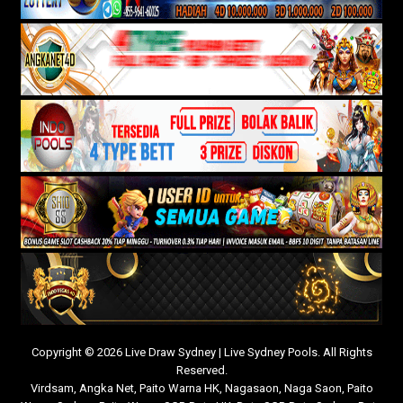
Copyright © 2026 Live Draw Sydney | Live Sydney Pools. All Rights
Reserved.
Virdsam
,
Angka Net
,
Paito Warna HK
,
Nagasaon
,
Naga Saon
,
Paito