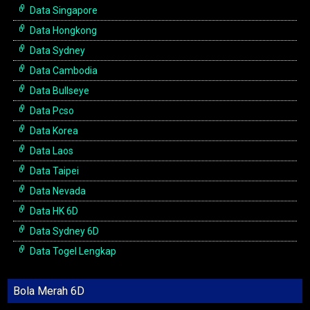
Data Singapore
Data Hongkong
Data Sydney
Data Cambodia
Data Bullseye
Data Pcso
Data Korea
Data Laos
Data Taipei
Data Nevada
Data HK 6D
Data Sydney 6D
Data Togel Lengkap
Bola Merah 6D