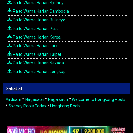
Paito Warna Harian Sydney
Paito Warna Harian Cambodia
Paito Warna Harian Bullseye
Paito Warna Harian Pcso
Paito Warna Harian Korea
Paito Warna Harian Laos
Paito Warna Harian Taipei
Paito Warna Harian Nevada
Paito Warna Harian Lengkap
Sahabat
Virdsam
*
Nagasaon
*
Naga saon
*
Welcome to Hongkong Pools
*
Sydney Pools Today
*
Hongkong Pools