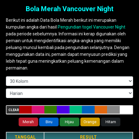
Bola Merah Vancouver Night
Berikut ini adalah Data Bola Merah berikut ini merupakan
kumpulan angka dari hasil
Pengundian togel Vancouver Night
pada periode sebelumnya. Informasi ini kerap digunakan oleh
pemain untuk mengidentifikasi angka-angka yang memiliki
peluang muncul kembali pada pengundian selanjutnya. Dengan
menggunakan data ini, pemain dapat menyusun prediksi yang
lebih tepat guna meningkatkan peluang kemenangan dalam
permainan.
CLEAR
Merah
Biru
Hijau
Orange
Hitam
TANGGAL
RESULT