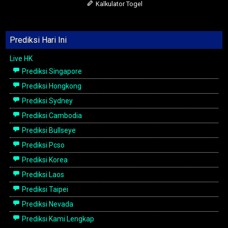
Kalkulator Togel
Prediksi Hari Ini
Live HK
Prediksi Singapore
Prediksi Hongkong
Prediksi Sydney
Prediksi Cambodia
Prediksi Bullseye
Prediksi Pcso
Prediksi Korea
Prediksi Laos
Prediksi Taipei
Prediksi Nevada
Prediksi Kami Lengkap