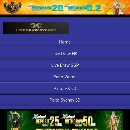
Home
Live Draw HK
Live Draw SGP
Paito Warna
Paito HK 6D
Paito Sydney 6D