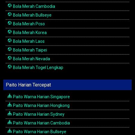
Bola Merah Cambodia
Bola Merah Bullseye
Bola Merah Pcso
Bola Merah Korea
Bola Merah Laos
Bola Merah Taipei
Bola Merah Nevada
Bola Merah Togel Lengkap
Paito Harian Tercepat
Paito Warna Harian Singapore
Paito Warna Harian Hongkong
Paito Warna Harian Sydney
Paito Warna Harian Cambodia
Paito Warna Harian Bullseye