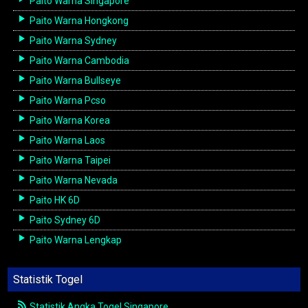
Paito Warna Singapore
Paito Warna Hongkong
Paito Warna Sydney
Paito Warna Cambodia
Paito Warna Bullseye
Paito Warna Pcso
Paito Warna Korea
Paito Warna Laos
Paito Warna Taipei
Paito Warna Nevada
Paito HK 6D
Paito Sydney 6D
Paito Warna Lengkap
Statistik Togel
Statistik Angka Togel Singapore