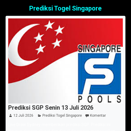
Prediksi Togel Singapore
Prediksi SGP Senin 13 Juli 2026
12 Juli 2026
Prediksi Togel Singapore
Komentar
Live Draw Sydney memberikan prediksi SGP Prediksi ini