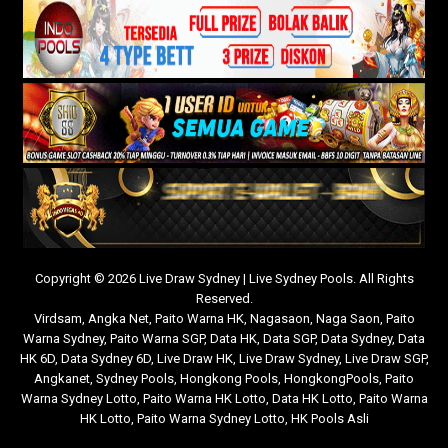
Copyright © 2026 Live Draw Sydney | Live Sydney Pools. All Rights
Reserved.
Virdsam
,
Angka Net
,
Paito Warna HK
,
Nagasaon
,
Naga Saon
,
Paito
Warna Sydney
,
Paito Warna SGP
,
Data HK
,
Data SGP
,
Data Sydney
,
Data
HK 6D
,
Data Sydney 6D
,
Live Draw HK
,
Live Draw Sydney
,
Live Draw SGP
,
Angkanet
,
Sydney Pools
,
Hongkong Pools
,
HongkongPools
,
Paito
Warna Sydney Lotto
,
Paito Warna HK Lotto
,
Data HK Lotto
,
Paito Warna
HK Lotto
,
Paito Warna Sydney Lotto
,
HK Pools Asli