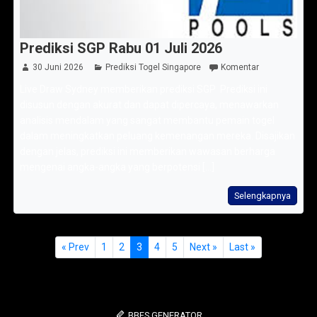
Prediksi SGP Rabu 01 Juli 2026
30 Juni 2026
Prediksi Togel Singapore
Komentar
Live Draw Sydney memberikan prediksi SGP Prediksi ini
disusun dengan akurat dan dapat dipercaya, menawarkan
analisis mendalam yang sangat membantu pemain togel
dalam meningkatkan peluang kemenangan mereka. Disajikan
dengan jelas, prediksi ini memberikan wawasan berharga
mengenai angka-angka yang berpotensi [...]
Selengkapnya
« Prev
1
2
3
4
5
Next »
Last »
BBFS GENERATOR