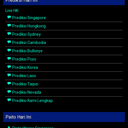
Prediksi Hari Ini
Live HK
Prediksi Singapore
Prediksi Hongkong
Prediksi Sydney
Prediksi Cambodia
Prediksi Bullseye
Prediksi Pcso
Prediksi Korea
Prediksi Laos
Prediksi Taipei
Prediksi Nevada
Prediksi Kami Lengkap
Paito Hari Ini