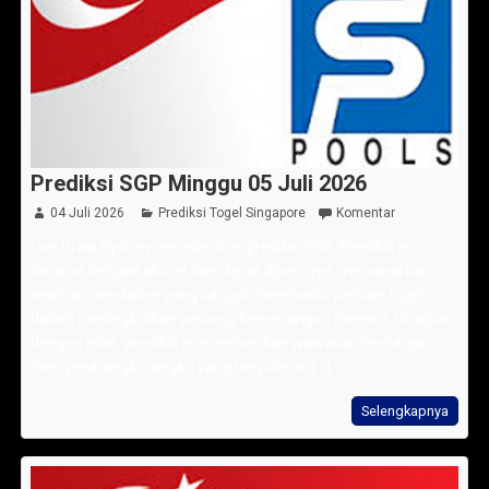
Prediksi SGP Minggu 05 Juli 2026
04 Juli 2026
Prediksi Togel Singapore
Komentar
Live Draw Sydney memberikan prediksi SGP Prediksi ini
disusun dengan akurat dan dapat dipercaya, menawarkan
analisis mendalam yang sangat membantu pemain togel
dalam meningkatkan peluang kemenangan mereka. Disajikan
dengan jelas, prediksi ini memberikan wawasan berharga
mengenai angka-angka yang berpotensi [...]
Selengkapnya