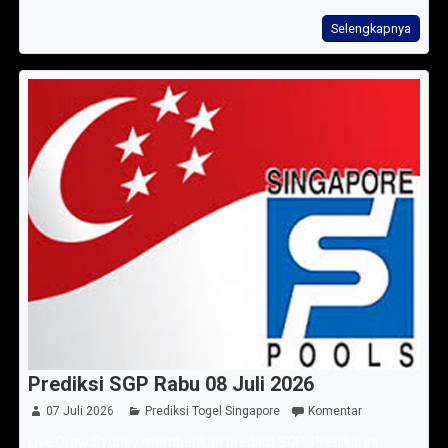
Selengkapnya
Prediksi SGP Rabu 08 Juli 2026
07 Juli 2026
Prediksi Togel Singapore
Komentar
Live Draw Sydney memberikan prediksi SGP Prediksi ini