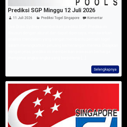
Prediksi SGP Minggu 12 Juli 2026
11 Juli 2026
Prediksi Togel Singapore
Komentar
Live Draw Sydney memberikan prediksi SGP Prediksi ini
disusun dengan akurat dan dapat dipercaya, menawarkan
analisis mendalam yang sangat membantu pemain togel
dalam meningkatkan peluang kemenangan mereka. Disajikan
dengan jelas, prediksi ini memberikan wawasan berharga
mengenai angka-angka yang berpotensi [...]
Selengkapnya