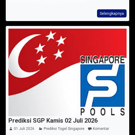
mengenai angka-angka yang berpotensi [...]
Selengkapnya
Prediksi SGP Kamis 02 Juli 2026
01 Juli 2026
Prediksi Togel Singapore
Komentar