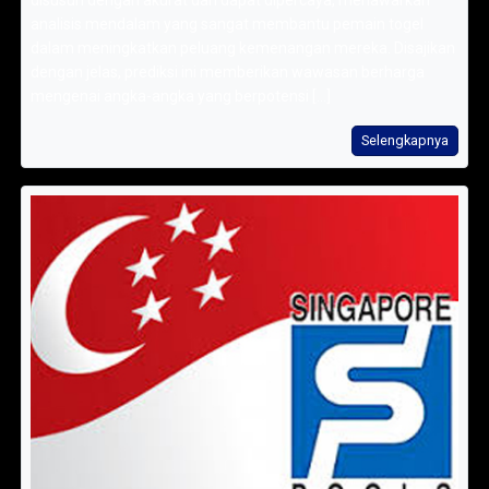
disusun dengan akurat dan dapat dipercaya, menawarkan
analisis mendalam yang sangat membantu pemain togel
dalam meningkatkan peluang kemenangan mereka. Disajikan
dengan jelas, prediksi ini memberikan wawasan berharga
mengenai angka-angka yang berpotensi [...]
Selengkapnya