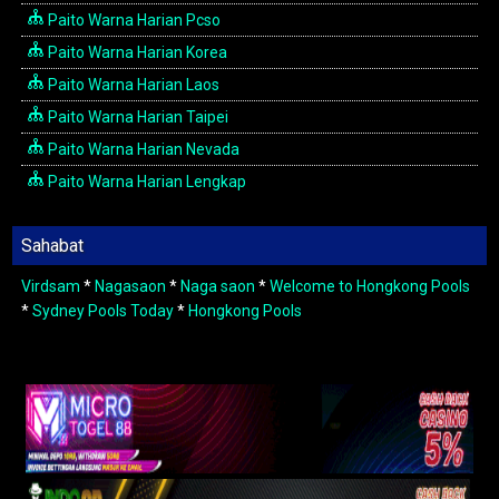
Paito Warna Harian Pcso
Paito Warna Harian Korea
Paito Warna Harian Laos
Paito Warna Harian Taipei
Paito Warna Harian Nevada
Paito Warna Harian Lengkap
Sahabat
Virdsam
*
Nagasaon
*
Naga saon
*
Welcome to Hongkong Pools
*
Sydney Pools Today
*
Hongkong Pools