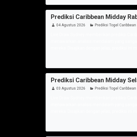
Prediksi Caribbean Midday Ra
04 Agustus 2026
Prediksi Togel Caribbean
Live Draw Sydney memberikan prediksi Carib
menawarkan analisis mendalam yang sang
mereka. Disajikan dengan jelas, prediksi in
Prediksi Caribbean Midday Se
03 Agustus 2026
Prediksi Togel Caribbean
Live Draw Sydney memberikan prediksi Carib
menawarkan analisis mendalam yang sang
mereka. Disajikan dengan jelas, prediksi in