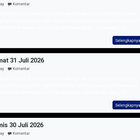
day
Komentar
bean Midday Prediksi ini disusun dengan akurat dan dapat dipercaya,
at membantu pemain togel dalam meningkatkan peluang kemenangan
i memberikan wawasan berharga mengenai angka-angka yang [...]
Selengkapny
at 31 Juli 2026
day
Komentar
bean Midday Prediksi ini disusun dengan akurat dan dapat dipercaya,
at membantu pemain togel dalam meningkatkan peluang kemenangan
i memberikan wawasan berharga mengenai angka-angka yang [...]
Selengkapny
is 30 Juli 2026
day
Komentar