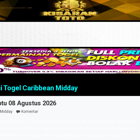
i Togel Caribbean Midday
btu 08 Agustus 2026
 Midday
Komentar
bean Midday Prediksi ini disusun dengan akurat dan dapat dipercaya,
at membantu pemain togel dalam meningkatkan peluang kemenangan
i memberikan wawasan berharga mengenai angka-angka yang [...]