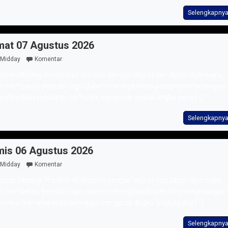
Selengkapny
mat 07 Agustus 2026
 Midday
Komentar
bean Midday Prediksi ini disusun dengan akurat dan dapat dipercaya,
at membantu pemain togel dalam meningkatkan peluang kemenangan
i memberikan wawasan berharga mengenai angka-angka yang [...]
Selengkapny
mis 06 Agustus 2026
 Midday
Komentar
bean Midday Prediksi ini disusun dengan akurat dan dapat dipercaya,
at membantu pemain togel dalam meningkatkan peluang kemenangan
i memberikan wawasan berharga mengenai angka-angka yang [...]
Selengkapny