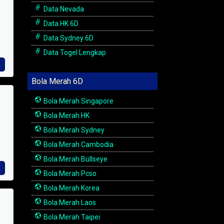
Data Nevada
Data HK 6D
Data Sydney 6D
Data Togel Lengkap
a
Bola Merah 6D
Bola Merah Singapore
Bola Merah HK
Bola Merah Sydney
Bola Merah Cambodia
Bola Merah Bullseye
a
Bola Merah Pcso
Bola Merah Korea
Bola Merah Laos
Bola Merah Taipei