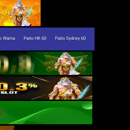
to Warna
Paito HK 6D
Paito Sydney 6D