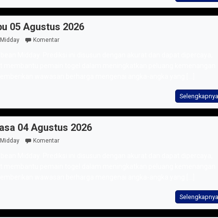
bu 05 Agustus 2026
 Midday
Komentar
bean Midday Prediksi ini disusun dengan akurat dan dapat dipercaya,
at membantu pemain togel dalam meningkatkan peluang kemenangan
i memberikan wawasan berharga mengenai angka-angka yang [...]
Selengkapny
lasa 04 Agustus 2026
 Midday
Komentar
bean Midday Prediksi ini disusun dengan akurat dan dapat dipercaya,
at membantu pemain togel dalam meningkatkan peluang kemenangan
i memberikan wawasan berharga mengenai angka-angka yang [...]
Selengkapny