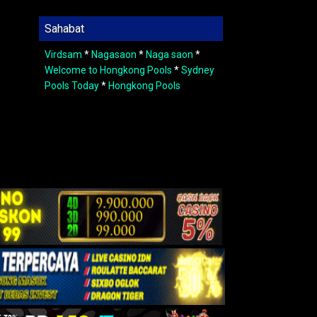
Sahabat
Virdsam
*
Nagasaon
*
Naga saon
*
Welcome to Hongkong Pools
*
Sydney
Pools Today
*
Hongkong Pools