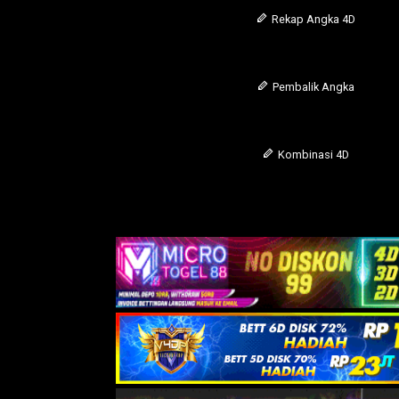
Rekap Angka 4D
Pembalik Angka
Kombinasi 4D