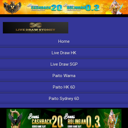
Home
Live Draw HK
Live Draw SGP
Paito Warna
Paito HK 6D
Paito Sydney 6D