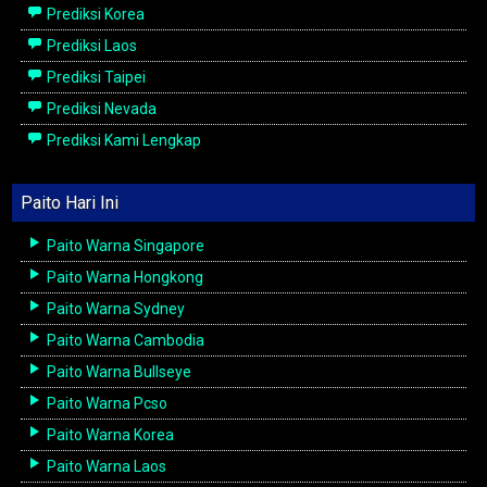
Prediksi Korea
Prediksi Laos
Prediksi Taipei
Prediksi Nevada
Prediksi Kami Lengkap
Paito Hari Ini
Paito Warna Singapore
Paito Warna Hongkong
Paito Warna Sydney
Paito Warna Cambodia
Paito Warna Bullseye
Paito Warna Pcso
Paito Warna Korea
Paito Warna Laos