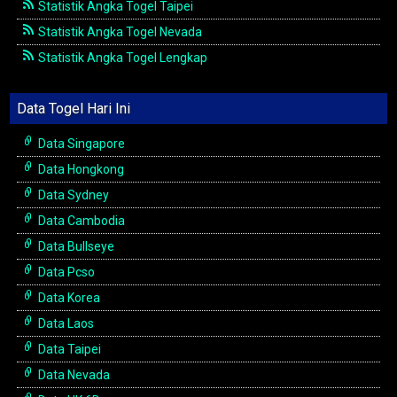
Statistik Angka Togel Taipei
Statistik Angka Togel Nevada
Statistik Angka Togel Lengkap
Data Togel Hari Ini
Data Singapore
Data Hongkong
Data Sydney
Data Cambodia
Data Bullseye
Data Pcso
Data Korea
Data Laos
Data Taipei
Data Nevada