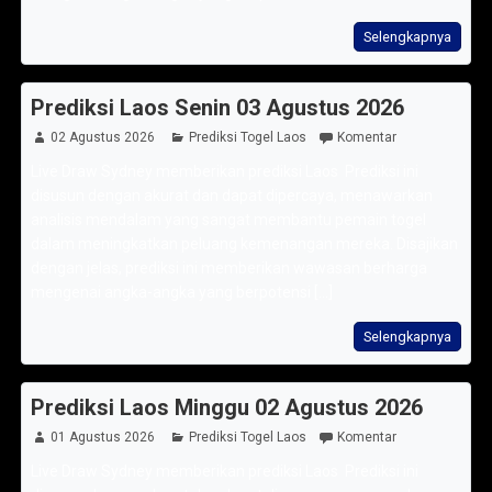
Selengkapnya
Prediksi Laos Senin 03 Agustus 2026
02 Agustus 2026
Prediksi Togel Laos
Komentar
Live Draw Sydney memberikan prediksi Laos Prediksi ini
disusun dengan akurat dan dapat dipercaya, menawarkan
analisis mendalam yang sangat membantu pemain togel
dalam meningkatkan peluang kemenangan mereka. Disajikan
dengan jelas, prediksi ini memberikan wawasan berharga
mengenai angka-angka yang berpotensi [...]
Selengkapnya
Prediksi Laos Minggu 02 Agustus 2026
01 Agustus 2026
Prediksi Togel Laos
Komentar
Live Draw Sydney memberikan prediksi Laos Prediksi ini