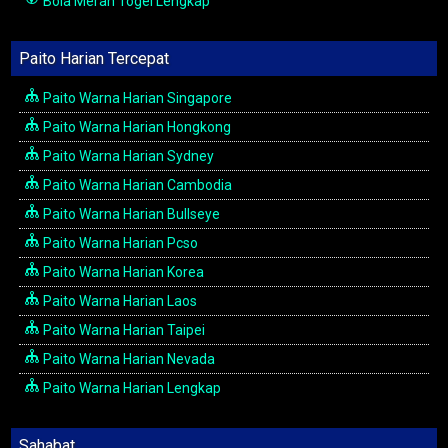
Bola Merah Togel Lengkap
Paito Harian Tercepat
Paito Warna Harian Singapore
Paito Warna Harian Hongkong
Paito Warna Harian Sydney
Paito Warna Harian Cambodia
Paito Warna Harian Bullseye
Paito Warna Harian Pcso
Paito Warna Harian Korea
Paito Warna Harian Laos
Paito Warna Harian Taipei
Paito Warna Harian Nevada
Paito Warna Harian Lengkap
Sahabat