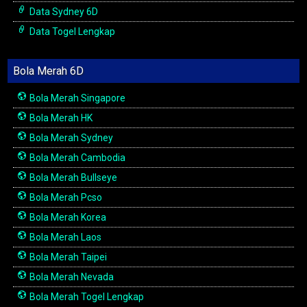
Data Sydney 6D
Data Togel Lengkap
Bola Merah 6D
Bola Merah Singapore
Bola Merah HK
Bola Merah Sydney
Bola Merah Cambodia
Bola Merah Bullseye
Bola Merah Pcso
Bola Merah Korea
Bola Merah Laos
Bola Merah Taipei
Bola Merah Nevada
Bola Merah Togel Lengkap