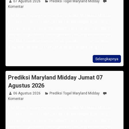
07 Agustus 2026
Prediksi Togel Maryland Midday
Komentar
Live Draw Sydney memberikan prediksi Maryland Midday
Prediksi ini disusun dengan akurat dan dapat dipercaya,
menawarkan analisis mendalam yang sangat membantu
pemain togel dalam meningkatkan peluang kemenangan
mereka. Disajikan dengan jelas, prediksi ini memberikan
wawasan berharga mengenai angka-angka yang [...]
Selengkapnya
Prediksi Maryland Midday Jumat 07
Agustus 2026
06 Agustus 2026
Prediksi Togel Maryland Midday
Komentar
Live Draw Sydney memberikan prediksi Maryland Midday
Prediksi ini disusun dengan akurat dan dapat dipercaya,
menawarkan analisis mendalam yang sangat membantu
pemain togel dalam meningkatkan peluang kemenangan