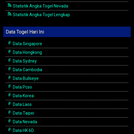
Statistik Angka Togel Nevada
Statistik Angka Togel Lengkap
Data Togel Hari Ini
Data Singapore
Data Hongkong
Data Sydney
Data Cambodia
Data Bullseye
Data Pcso
Data Korea
Data Laos
Data Taipei
Data Nevada
Data HK 6D