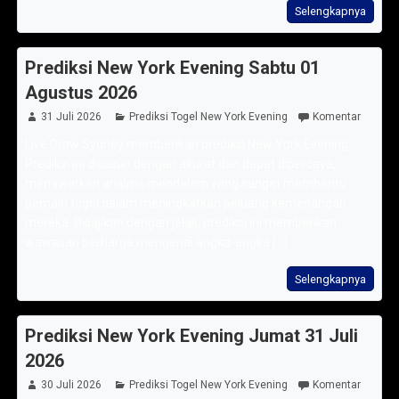
Selengkapnya
Prediksi New York Evening Sabtu 01
Agustus 2026
31 Juli 2026
Prediksi Togel New York Evening
Komentar
Live Draw Sydney memberikan prediksi New York Evening
Prediksi ini disusun dengan akurat dan dapat dipercaya,
menawarkan analisis mendalam yang sangat membantu
pemain togel dalam meningkatkan peluang kemenangan
mereka. Disajikan dengan jelas, prediksi ini memberikan
wawasan berharga mengenai angka-angka [...]
Selengkapnya
Prediksi New York Evening Jumat 31 Juli
2026
30 Juli 2026
Prediksi Togel New York Evening
Komentar