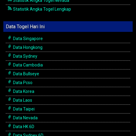
Statistik Angka Togel Nevada
Statistik Angka Togel Lengkap
Data Togel Hari Ini
Data Singapore
Data Hongkong
Data Sydney
Data Cambodia
Data Bullseye
Data Pcso
Data Korea
Data Laos
Data Taipei
Data Nevada
Data HK 6D
Data Sydney 6D