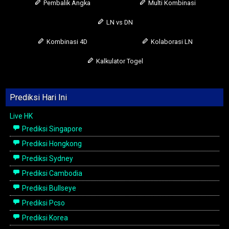
Pembalik Angka
Multi Kombinasi
LN vs DN
Kombinasi 4D
Kolaborasi LN
Kalkulator Togel
Prediksi Hari Ini
Live HK
Prediksi Singapore
Prediksi Hongkong
Prediksi Sydney
Prediksi Cambodia
Prediksi Bullseye
Prediksi Pcso
Prediksi Korea