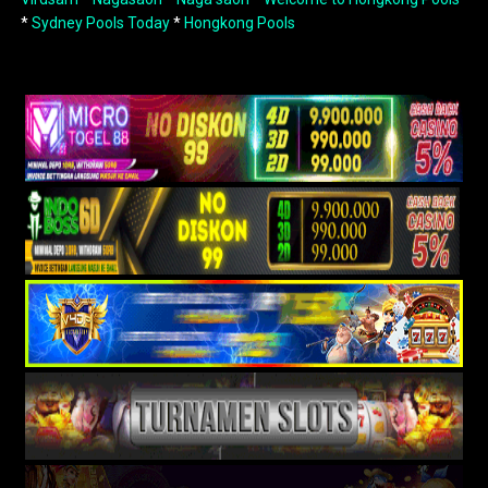
*
Sydney Pools Today
*
Hongkong Pools