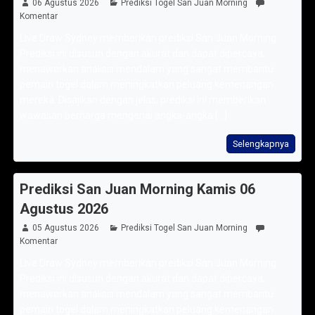
06 Agustus 2026
Prediksi Togel San Juan Morning
Komentar
Live Draw Sydney memberikan prediksi San Juan Morning
Prediksi ini disusun dengan akurat dan dapat dipercaya,
menawarkan analisis mendalam yang sangat membantu
pemain togel dalam meningkatkan peluang kemenangan
mereka. Disajikan dengan jelas, prediksi ini memberikan
wawasan berharga mengenai angka-angka [...]
Selengkapnya
Prediksi San Juan Morning Kamis 06
Agustus 2026
05 Agustus 2026
Prediksi Togel San Juan Morning
Komentar
Live Draw Sydney memberikan prediksi San Juan Morning
Prediksi ini disusun dengan akurat dan dapat dipercaya,
menawarkan analisis mendalam yang sangat membantu
pemain togel dalam meningkatkan peluang kemenangan