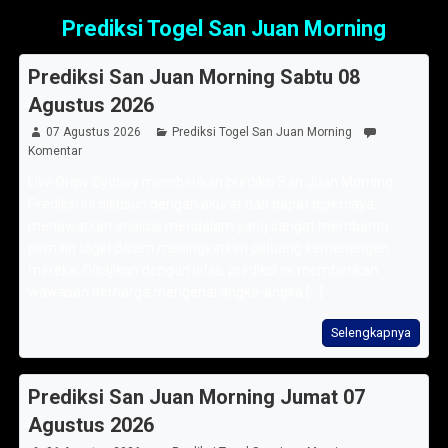
Prediksi Togel San Juan Morning
Prediksi San Juan Morning Sabtu 08
Agustus 2026
07 Agustus 2026
Prediksi Togel San Juan Morning
Komentar
Live Draw Sydney memberikan prediksi San Juan Morning
Prediksi ini disusun dengan akurat dan dapat dipercaya,
menawarkan analisis mendalam yang sangat membantu
pemain togel dalam meningkatkan peluang kemenangan
mereka. Disajikan dengan jelas, prediksi ini memberikan
wawasan berharga mengenai angka-angka [...]
Selengkapnya
Prediksi San Juan Morning Jumat 07
Agustus 2026