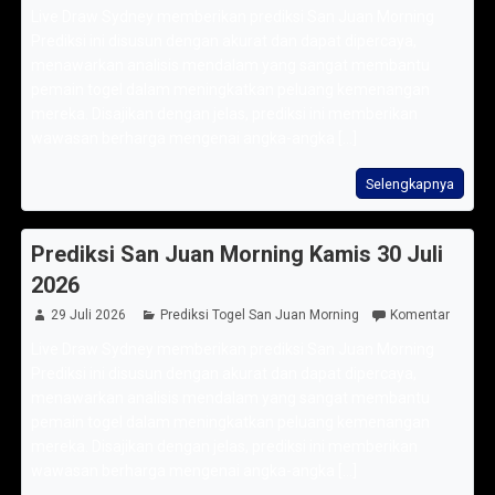
Live Draw Sydney memberikan prediksi San Juan Morning
Prediksi ini disusun dengan akurat dan dapat dipercaya,
menawarkan analisis mendalam yang sangat membantu
pemain togel dalam meningkatkan peluang kemenangan
mereka. Disajikan dengan jelas, prediksi ini memberikan
wawasan berharga mengenai angka-angka [...]
Selengkapnya
Prediksi San Juan Morning Kamis 30 Juli
2026
29 Juli 2026
Prediksi Togel San Juan Morning
Komentar
Live Draw Sydney memberikan prediksi San Juan Morning
Prediksi ini disusun dengan akurat dan dapat dipercaya,
menawarkan analisis mendalam yang sangat membantu
pemain togel dalam meningkatkan peluang kemenangan
mereka. Disajikan dengan jelas, prediksi ini memberikan
wawasan berharga mengenai angka-angka [...]