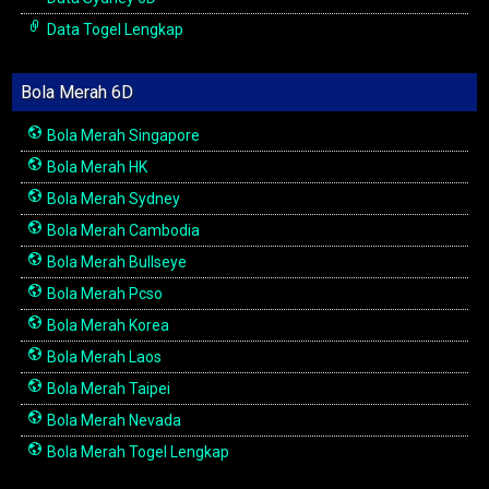
Data Togel Lengkap
Bola Merah 6D
Bola Merah Singapore
Bola Merah HK
Bola Merah Sydney
Bola Merah Cambodia
Bola Merah Bullseye
Bola Merah Pcso
Bola Merah Korea
Bola Merah Laos
Bola Merah Taipei
Bola Merah Nevada
Bola Merah Togel Lengkap