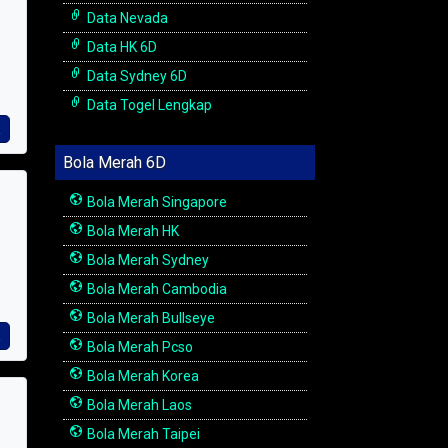
Data Nevada
Data HK 6D
Data Sydney 6D
Data Togel Lengkap
a
Bola Merah 6D
Bola Merah Singapore
Bola Merah HK
Bola Merah Sydney
Bola Merah Cambodia
Bola Merah Bullseye
a
Bola Merah Pcso
Bola Merah Korea
Bola Merah Laos
Bola Merah Taipei