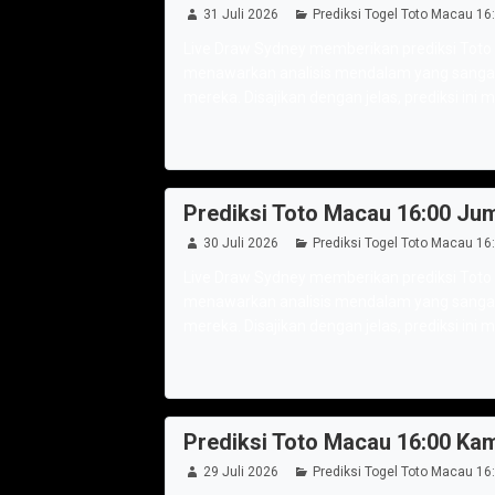
31 Juli 2026
Prediksi Togel Toto Macau 16
Live Draw Sydney memberikan prediksi Toto 
menawarkan analisis mendalam yang sang
mereka. Disajikan dengan jelas, prediksi in
Prediksi Toto Macau 16:00 Jum
30 Juli 2026
Prediksi Togel Toto Macau 16
Live Draw Sydney memberikan prediksi Toto 
menawarkan analisis mendalam yang sang
mereka. Disajikan dengan jelas, prediksi in
Prediksi Toto Macau 16:00 Kam
29 Juli 2026
Prediksi Togel Toto Macau 16