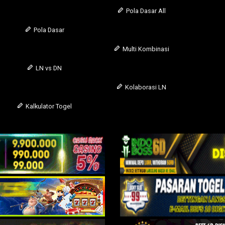
Pola Dasar All
Pola Dasar
Multi Kombinasi
LN vs DN
Kolaborasi LN
Kalkulator Togel