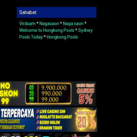
Sahabat
Virdsam
*
Nagasaon
*
Naga saon
*
Welcome to Hongkong Pools
*
Sydney
Pools Today
*
Hongkong Pools