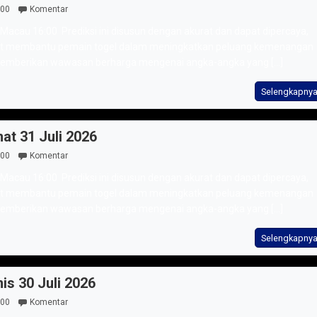
:00
Komentar
Macau 16:00 Prediksi ini disusun dengan akurat dan dapat dipercaya,
at membantu pemain togel dalam meningkatkan peluang kemenangan
i memberikan wawasan berharga mengenai angka-angka yang [...]
Selengkapny
at 31 Juli 2026
:00
Komentar
Macau 16:00 Prediksi ini disusun dengan akurat dan dapat dipercaya,
at membantu pemain togel dalam meningkatkan peluang kemenangan
i memberikan wawasan berharga mengenai angka-angka yang [...]
Selengkapny
is 30 Juli 2026
:00
Komentar