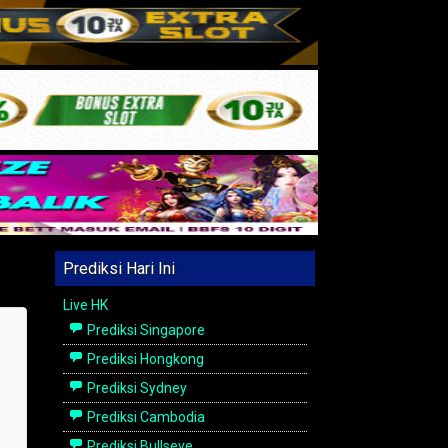
Prediksi Hari Ini
Live HK
Prediksi Singapore
Prediksi Hongkong
Prediksi Sydney
Prediksi Cambodia
Prediksi Bullseye