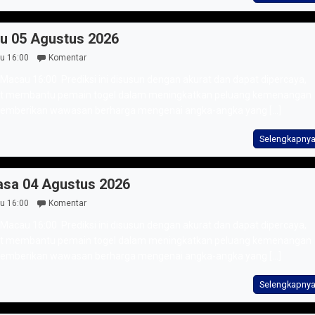
bu 05 Agustus 2026
au 16:00
Komentar
Macau 16:00 Prediksi ini disusun dengan akurat dan dapat dipercaya,
at membantu pemain togel dalam meningkatkan peluang kemenangan
i memberikan wawasan berharga mengenai angka-angka yang [...]
Selengkapny
lasa 04 Agustus 2026
au 16:00
Komentar
Macau 16:00 Prediksi ini disusun dengan akurat dan dapat dipercaya,
at membantu pemain togel dalam meningkatkan peluang kemenangan
i memberikan wawasan berharga mengenai angka-angka yang [...]
Selengkapny