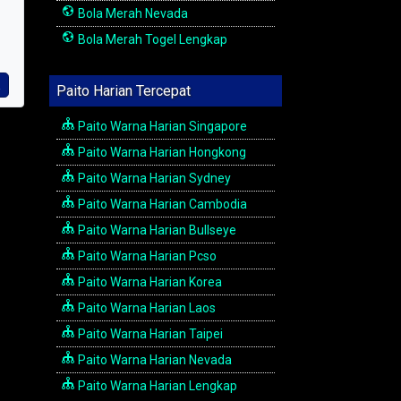
Bola Merah Nevada
Bola Merah Togel Lengkap
a
Paito Harian Tercepat
Paito Warna Harian Singapore
Paito Warna Harian Hongkong
Paito Warna Harian Sydney
Paito Warna Harian Cambodia
Paito Warna Harian Bullseye
Paito Warna Harian Pcso
Paito Warna Harian Korea
Paito Warna Harian Laos
Paito Warna Harian Taipei
Paito Warna Harian Nevada
Paito Warna Harian Lengkap