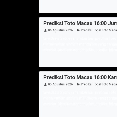
Prediksi Toto Macau 16:00 Ju
06 Agustus 2026
Prediksi Togel Toto Mac
Live Draw Sydney memberikan prediksi Toto 
menawarkan analisis mendalam yang sang
mereka. Disajikan dengan jelas, prediksi in
Prediksi Toto Macau 16:00 Ka
05 Agustus 2026
Prediksi Togel Toto Mac
Live Draw Sydney memberikan prediksi Toto 
menawarkan analisis mendalam yang sang
mereka. Disajikan dengan jelas, prediksi in