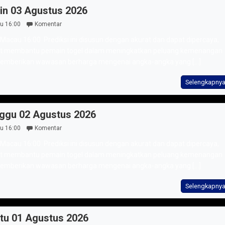
in 03 Agustus 2026
au 16:00
Komentar
Macau 16:00 Prediksi ini disusun dengan akurat dan dapat dipercaya,
at membantu pemain togel dalam meningkatkan peluang kemenangan
i memberikan wawasan berharga mengenai angka-angka yang [...]
Selengkapny
nggu 02 Agustus 2026
au 16:00
Komentar
Macau 16:00 Prediksi ini disusun dengan akurat dan dapat dipercaya,
at membantu pemain togel dalam meningkatkan peluang kemenangan
i memberikan wawasan berharga mengenai angka-angka yang [...]
Selengkapny
btu 01 Agustus 2026