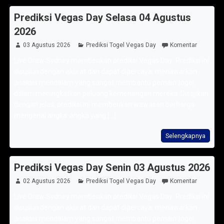
Prediksi Vegas Day Selasa 04 Agustus
2026
03 Agustus 2026
Prediksi Togel Vegas Day
Komentar
Live Draw Sydney memberikan prediksi Vegas Day Prediksi ini
disusun dengan akurat dan dapat dipercaya, menawarkan
analisis mendalam yang sangat membantu pemain togel
dalam meningkatkan peluang kemenangan mereka. Disajikan
dengan jelas, prediksi ini memberikan wawasan berharga
mengenai angka-angka yang [...]
Selengkapnya
Prediksi Vegas Day Senin 03 Agustus 2026
02 Agustus 2026
Prediksi Togel Vegas Day
Komentar
Live Draw Sydney memberikan prediksi Vegas Day Prediksi ini
disusun dengan akurat dan dapat dipercaya, menawarkan
analisis mendalam yang sangat membantu pemain togel