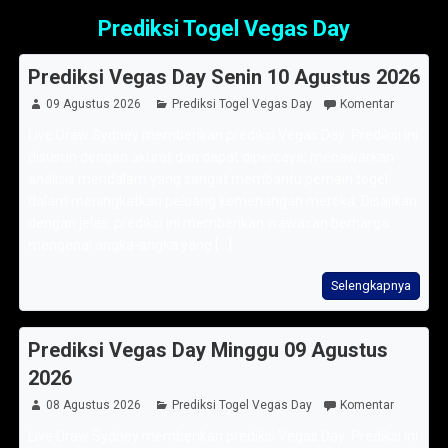
Prediksi Togel Vegas Day
Prediksi Vegas Day Senin 10 Agustus 2026
09 Agustus 2026
Prediksi Togel Vegas Day
Komentar
Live Draw Sydney memberikan prediksi Vegas Day Prediksi ini
disusun dengan akurat dan dapat dipercaya, menawarkan
analisis mendalam yang sangat membantu pemain togel
dalam meningkatkan peluang kemenangan mereka. Disajikan
dengan jelas, prediksi ini memberikan wawasan berharga
mengenai angka-angka yang [...]
Selengkapnya
Prediksi Vegas Day Minggu 09 Agustus
2026
08 Agustus 2026
Prediksi Togel Vegas Day
Komentar
Live Draw Sydney memberikan prediksi Vegas Day Prediksi ini