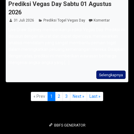
Prediksi Vegas Day Sabtu 01 Agustus
2026
31 Juli 2026
Prediksi Togel Vegas Day
Komentar
Live Draw Sydney memberikan prediksi Vegas Day Prediksi ini
disusun dengan akurat dan dapat dipercaya, menawarkan
analisis mendalam yang sangat membantu pemain togel
dalam meningkatkan peluang kemenangan mereka. Disajikan
dengan jelas, prediksi ini memberikan wawasan berharga
mengenai angka-angka yang [...]
Selengkapnya
« Prev
1
2
3
Next »
Last »
BBFS GENERATOR