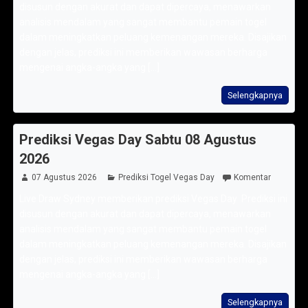
disusun dengan akurat dan dapat dipercaya, menawarkan
analisis mendalam yang sangat membantu pemain togel
dalam meningkatkan peluang kemenangan mereka. Disajikan
dengan jelas, prediksi ini memberikan wawasan berharga
mengenai angka-angka yang [...]
Selengkapnya
Prediksi Vegas Day Sabtu 08 Agustus
2026
07 Agustus 2026
Prediksi Togel Vegas Day
Komentar
Live Draw Sydney memberikan prediksi Vegas Day Prediksi ini
disusun dengan akurat dan dapat dipercaya, menawarkan
analisis mendalam yang sangat membantu pemain togel
dalam meningkatkan peluang kemenangan mereka. Disajikan
dengan jelas, prediksi ini memberikan wawasan berharga
mengenai angka-angka yang [...]
Selengkapnya