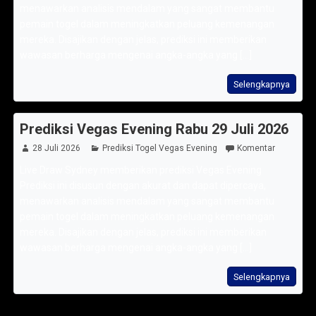
menawarkan analisis mendalam yang sangat membantu
pemain togel dalam meningkatkan peluang kemenangan
mereka. Disajikan dengan jelas, prediksi ini memberikan
wawasan berharga mengenai angka-angka yang [...]
Selengkapnya
Prediksi Vegas Evening Rabu 29 Juli 2026
28 Juli 2026
Prediksi Togel Vegas Evening
Komentar
Live Draw Sydney memberikan prediksi Vegas Evening
Prediksi ini disusun dengan akurat dan dapat dipercaya,
menawarkan analisis mendalam yang sangat membantu
pemain togel dalam meningkatkan peluang kemenangan
mereka. Disajikan dengan jelas, prediksi ini memberikan
wawasan berharga mengenai angka-angka yang [...]
Selengkapnya