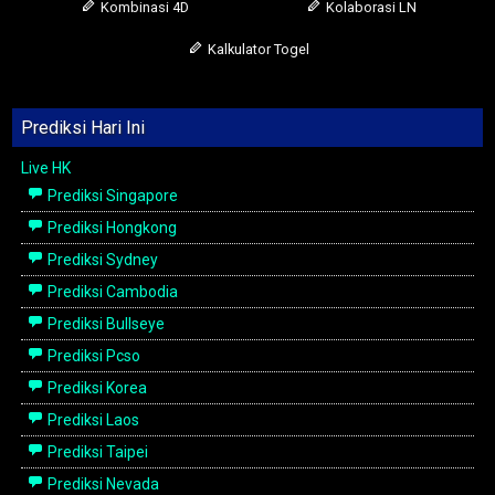
Kombinasi 4D
Kolaborasi LN
Kalkulator Togel
Prediksi Hari Ini
Live HK
Prediksi Singapore
Prediksi Hongkong
Prediksi Sydney
Prediksi Cambodia
Prediksi Bullseye
Prediksi Pcso
Prediksi Korea
Prediksi Laos
Prediksi Taipei
Prediksi Nevada