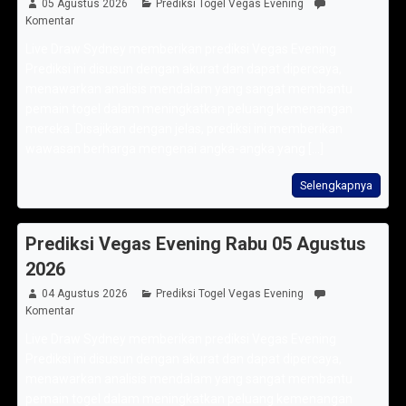
05 Agustus 2026
Prediksi Togel Vegas Evening
Komentar
Live Draw Sydney memberikan prediksi Vegas Evening
Prediksi ini disusun dengan akurat dan dapat dipercaya,
menawarkan analisis mendalam yang sangat membantu
pemain togel dalam meningkatkan peluang kemenangan
mereka. Disajikan dengan jelas, prediksi ini memberikan
wawasan berharga mengenai angka-angka yang [...]
Selengkapnya
Prediksi Vegas Evening Rabu 05 Agustus
2026
04 Agustus 2026
Prediksi Togel Vegas Evening
Komentar
Live Draw Sydney memberikan prediksi Vegas Evening
Prediksi ini disusun dengan akurat dan dapat dipercaya,
menawarkan analisis mendalam yang sangat membantu
pemain togel dalam meningkatkan peluang kemenangan