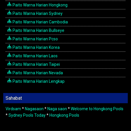
Paito Warna Harian Hongkong
Paito Warna Harian Sydney
Paito Warna Harian Cambodia
Paito Warna Harian Bullseye
Paito Warna Harian Pcso
Paito Warna Harian Korea
Paito Warna Harian Laos
Paito Warna Harian Taipei
Paito Warna Harian Nevada
Paito Warna Harian Lengkap
Sahabat
Virdsam
*
Nagasaon
*
Naga saon
*
Welcome to Hongkong Pools
*
Sydney Pools Today
*
Hongkong Pools