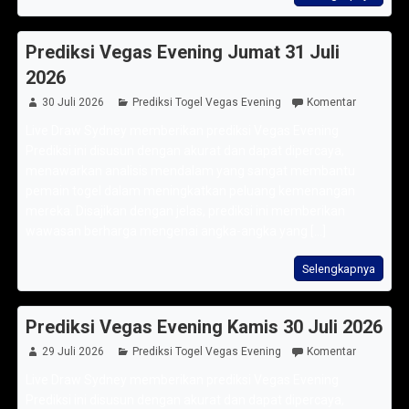
Prediksi Vegas Evening Jumat 31 Juli
2026
30 Juli 2026
Prediksi Togel Vegas Evening
Komentar
Live Draw Sydney memberikan prediksi Vegas Evening
Prediksi ini disusun dengan akurat dan dapat dipercaya,
menawarkan analisis mendalam yang sangat membantu
pemain togel dalam meningkatkan peluang kemenangan
mereka. Disajikan dengan jelas, prediksi ini memberikan
wawasan berharga mengenai angka-angka yang [...]
Selengkapnya
Prediksi Vegas Evening Kamis 30 Juli 2026
29 Juli 2026
Prediksi Togel Vegas Evening
Komentar
Live Draw Sydney memberikan prediksi Vegas Evening
Prediksi ini disusun dengan akurat dan dapat dipercaya,