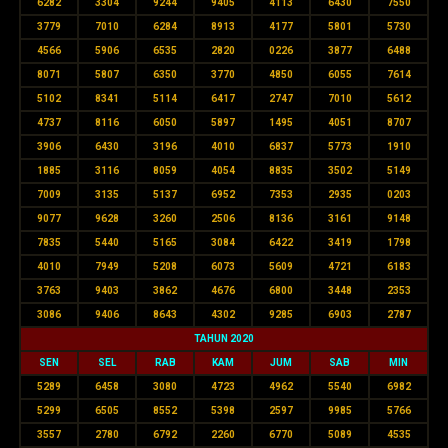
6282
3304
9244
9405
4113
6430
7550
3779
7010
6284
8913
4177
5801
5730
4566
5906
6535
2820
0226
3877
6488
8071
5807
6350
3770
4850
6055
7614
5102
8341
5114
6417
2747
7010
5612
4737
8116
6050
5897
1495
4051
8707
3906
6430
3196
4010
6837
5773
1910
1885
3116
8059
4054
8835
3502
5149
7009
3135
5137
6952
7353
2935
0203
9077
9628
3260
2506
8136
3161
9148
7835
5440
5165
3084
6422
3419
1798
4010
7949
5208
6073
5609
4721
6183
3763
9403
3862
4676
6800
3448
2353
3086
9406
8643
4302
9285
6903
2787
TAHUN 2020
SEN
SEL
RAB
KAM
JUM
SAB
MIN
5289
6458
3080
4723
4962
5540
6982
5299
6505
8552
5398
2597
9985
5766
3557
2780
6792
2260
6770
5089
4535