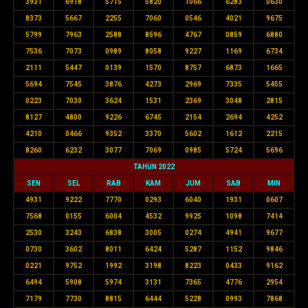
3931
6918
5715
5820
1066
6283
0630
8373
5667
2255
7060
0546
4021
9675
5799
7963
2588
8596
4767
0859
6880
7536
7073
0989
8058
9227
1169
6734
2111
5447
0139
1570
8757
6873
1665
5694
7545
3876
4273
2969
7335
5455
0223
7030
3624
1531
2369
3048
2815
8127
4800
9226
6745
2154
2694
4252
4210
0466
9352
3370
5602
1612
2215
8260
6232
3077
7069
0985
5724
5696
TAHUN 2022
SEN
SEL
RAB
KAM
JUM
SAB
MIN
4931
9222
7770
0293
6040
1931
0607
7568
0155
6004
4532
9925
1098
7414
2530
3243
6838
3005
0274
4941
9677
0730
3602
8011
6424
5287
1152
9846
0221
9752
1992
3198
8223
0433
9162
6494
5908
5974
3131
7365
4776
2954
7179
7730
8815
6444
5228
0993
7868