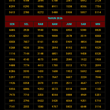
5010
4188
2044
5768
2387
6492
2124
8299
0295
9086
8911
1538
8306
7756
5613
2780
0272
5488
5908
5057
5114
TAHUN 2026
SEN
SEL
RAB
KAM
JUM
SAB
MIN
6686
2920
9940
9306
6950
5380
0820
6924
6361
0096
9808
2078
3519
XXXX
XXXX
7657
0161
4543
5909
4854
3868
0268
9530
2596
2094
8192
4410
9329
1116
7144
3148
6851
5693
9458
0320
4986
4143
4073
0445
2580
1922
1958
9488
7774
4413
1700
5513
9713
2099
8286
3595
1430
1608
1952
5692
4493
5297
0102
8171
7647
6607
2224
7046
1926
0358
2470
3199
2511
4647
4717
5056
6086
9232
6572
0318
0608
1143
7973
7710
2250
8344
0888
4969
5251
3891
2796
0422
3420
6564
9251
5710
7141
2355
1580
9707
5833
6048
3116