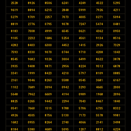
2528
8926
8506
6241
4249
4522
5295
9619
8894
6215
2848
5999
7926
4211
5279
9709
2257
7073
4005
0271
5094
8819
2776
0795
9078
7247
5474
0481
8183
7008
4999
6545
0621
4362
0950
9105
2232
1686
5254
4561
9134
8516
4282
8403
6300
4452
1415
2926
7329
7593
8330
9070
0744
9710
4208
1043
8545
9682
9326
3004
6499
8622
3878
3935
9408
9871
2956
8224
9512
6878
3341
1999
8423
4210
5797
8109
0885
2161
9046
8263
5588
0545
3681
6167
1102
7689
3094
0942
3293
4665
2000
5648
7962
6609
4194
0989
1968
2096
8825
0265
9442
2294
7043
8467
1840
0541
7660
1515
9788
5706
6735
8332
4926
4505
8756
5130
7173
5578
9981
1682
0955
8264
2740
4066
2141
3498
8184
5380
4689
5095
1207
8812
6224