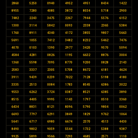
2860
5250
0940
4952
4951
8434
1422
8955
7280
4085
3872
8034
5718
2900
7482
2243
3475
2267
7944
5576
6152
1300
3114
5842
0093
2338
2365
5384
1760
8911
4340
4172
3855
9807
5663
5691
1055
7412
3482
8232
5462
7476
4070
0103
1390
2977
3420
9570
5094
4584
4281
0826
1195
6632
8876
3004
1360
5598
7095
8770
9200
0828
2143
2583
3337
2305
5708
8672
6181
4624
3911
9439
0239
7022
7128
5198
4180
3335
2513
0084
1783
8545
6386
3022
9553
6262
3724
0387
8521
6385
3890
8515
4405
9995
1143
1797
0510
3360
6434
8831
8121
8096
5790
9804
0062
6693
7797
6291
3849
1829
9762
1064
5641
6717
6980
6674
2370
4513
4430
8490
9802
9059
5544
1732
5388
9387
9925
5899
9566
7293
4685
2571
1110