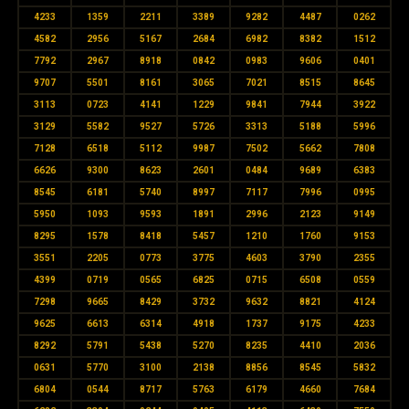
4233
1359
2211
3389
9282
4487
0262
4582
2956
5167
2684
6982
8382
1512
7792
2967
8918
0842
0983
9606
0401
9707
5501
8161
3065
7021
8515
8645
3113
0723
4141
1229
9841
7944
3922
3129
5582
9527
5726
3313
5188
5996
7128
6518
5112
9987
7502
5662
7808
6626
9300
8623
2601
0484
9689
6383
8545
6181
5740
8997
7117
7996
0995
5950
1093
9593
1891
2996
2123
9149
8295
1578
8418
5457
1210
1760
9153
3551
2205
0773
3775
4603
3790
2355
4399
0719
0565
6825
0715
6508
0559
7298
9665
8429
3732
9632
8821
4124
9625
6613
6314
4918
1737
9175
4233
8292
5791
5438
5270
8235
4410
2036
0631
5770
3100
2138
8856
8545
5832
6804
0544
8717
5763
6179
4660
7684