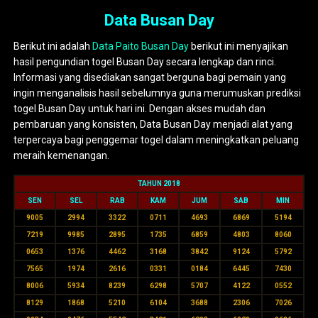
Data Busan Day
Berikut ini adalah
Data Paito Busan Day
berikut ini menyajikan
hasil pengundian togel Busan Day secara lengkap dan rinci.
Informasi yang disediakan sangat berguna bagi pemain yang
ingin menganalisis hasil sebelumnya guna merumuskan prediksi
togel Busan Day untuk hari ini. Dengan akses mudah dan
pembaruan yang konsisten, Data Busan Day menjadi alat yang
terpercaya bagi penggemar togel dalam meningkatkan peluang
meraih kemenangan.
TAHUN 2018
SEN
SEL
RAB
KAM
JUM
SAB
MIN
9005
2994
3322
0711
4693
6869
5194
7219
9985
2895
1735
6859
4803
8060
0653
1376
4462
3168
3842
9124
5792
7565
1974
2616
0331
0184
6445
7430
8006
5934
8239
6298
5707
4122
0552
8129
1868
5210
6104
3688
2306
7026