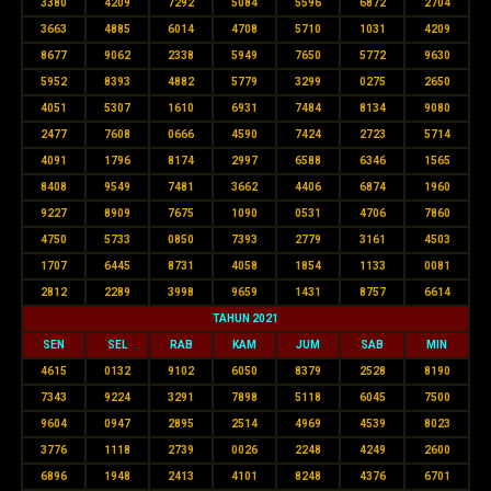
3380
4209
7292
5084
5596
6872
2704
3663
4885
6014
4708
5710
1031
4209
8677
9062
2338
5949
7650
5772
9630
5952
8393
4882
5779
3299
0275
2650
4051
5307
1610
6931
7484
8134
9080
2477
7608
0666
4590
7424
2723
5714
4091
1796
8174
2997
6588
6346
1565
8408
9549
7481
3662
4406
6874
1960
9227
8909
7675
1090
0531
4706
7860
4750
5733
0850
7393
2779
3161
4503
1707
6445
8731
4058
1854
1133
0081
2812
2289
3998
9659
1431
8757
6614
TAHUN 2021
SEN
SEL
RAB
KAM
JUM
SAB
MIN
4615
0132
9102
6050
8379
2528
8190
7343
9224
3291
7898
5118
6045
7500
9604
0947
2895
2514
4969
4539
8023
3776
1118
2739
0026
2248
4249
2600
6896
1948
2413
4101
8248
4376
6701