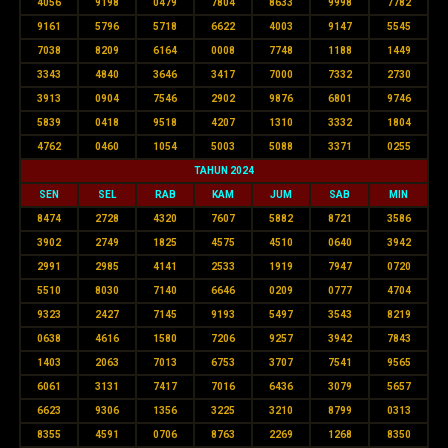
4056
9198
0479
7804
8633
9998
7782
9161
5796
5718
6622
4003
9147
5545
7038
8209
6164
0008
7748
1188
1449
3343
4840
3646
3417
7000
7332
2730
3913
0904
7546
2902
9876
6801
9746
5839
0418
9518
4207
1310
3332
1804
4762
0460
1054
5003
5088
3371
0255
TAHUN 2024
SEN
SEL
RAB
KAM
JUM
SAB
MIN
8474
2728
4320
7607
5882
8721
3586
3902
2749
1825
4575
4510
0640
3942
2991
2985
4141
2533
1919
7947
0720
5510
8030
7140
6646
0209
0777
4704
9323
2427
7145
9193
5497
3543
8219
0638
4616
1580
7206
9257
3942
7843
1403
2063
7013
6753
3707
7541
9565
6061
3131
7417
7016
6436
3079
5657
6623
9306
1356
3225
3210
8799
0313
8355
4591
0706
8763
2269
1268
8350