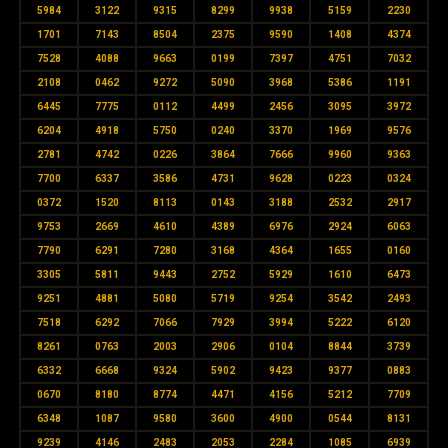
5984
3122
9315
8299
9938
5159
2230
1701
7143
8504
2375
9590
1408
4374
7528
4088
9663
0199
7397
4751
7032
2108
0462
9272
5090
3968
5386
1191
6445
7775
0112
4499
2456
3095
3972
6204
4918
5750
0240
3370
1969
9576
2781
4742
0226
3864
7666
9960
9363
7700
6337
3586
4731
9628
0223
0324
0372
1520
8113
0143
3188
2532
2917
9753
2669
4610
4389
6976
2924
6063
7790
6291
7280
3168
4364
1655
0160
3305
5811
9443
2752
5929
1610
6473
9251
4881
5080
5719
9254
3542
2493
7518
6292
7066
7929
3994
5222
6120
8261
0763
2003
2906
0104
8844
3739
6332
6668
9324
5902
9423
9377
0883
0670
8180
8774
4471
4156
5212
7709
6348
1087
9580
3600
4900
0544
8131
9239
4146
2483
2053
2284
1085
6939