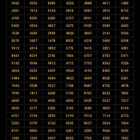
9363
0556
8380
4236
2888
4011
1485
4261
7912
9154
3818
9587
2919
8715
4709
8295
6269
0737
8991
6943
8046
5403
9034
4057
4273
5929
0589
6603
7529
4243
3008
4826
2847
2141
9366
0070
3607
1678
8030
6218
5600
0358
9512
6914
3892
5775
9615
2251
4281
8447
8219
2745
7450
6737
0703
5471
5142
9546
9812
4713
3792
8362
9226
2004
0533
0439
9064
4193
8405
8169
3484
0806
0584
4822
6009
8025
3261
7442
3928
9527
1768
8687
8725
4878
7990
1817
6248
5743
8703
8022
7850
6309
0776
4905
4035
0929
5027
7217
4599
6177
5200
2195
2580
4559
8194
6151
3194
2393
5196
9316
7114
6772
3233
0770
6722
0500
8537
3504
7404
8101
8606
2413
6201
2200
9636
4335
1505
1339
0997
8533
7733
4755
7003