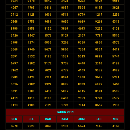
9034
0476
5542
3421
6203
6929
0686
4267
4705
0416
8057
5304
8195
3828
0712
9128
1606
0513
8779
1217
2256
0568
6759
9691
8650
0619
9268
6313
8980
6859
8152
3869
4693
3252
6108
5426
1447
1575
5129
2107
7784
5510
3708
7274
0806
3262
0320
6930
6572
3669
9946
5671
5860
7564
0534
4419
2691
6132
8193
1559
5013
0898
5744
6797
9202
3172
3705
6440
2310
0188
7162
0961
7021
6772
4169
9552
4982
7289
8428
2291
0944
1908
9682
5291
0626
2982
9324
0095
8033
6027
7463
3091
9789
7439
5892
6915
8524
0585
4119
1318
8103
6480
2959
9728
6572
9123
4988
2123
1728
7014
0662
7930
TAHUN 2019
SEN
SEL
RAB
KAM
JUM
SAB
MIN
6578
9220
7840
2938
5624
7546
4160