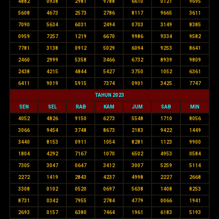
4882
0938
2981
9788
6610
0121
9695
5608
4673
2573
2786
8117
9665
3611
7090
5634
6031
2494
0703
3149
8385
0959
7257
1219
6670
9986
9334
9582
7781
3138
0912
5029
6094
9253
8641
2460
2999
5358
3466
6732
8939
9809
2438
4215
4844
5427
3750
1052
6361
6411
9019
5915
7374
0901
3425
7747
TAHUN 2023
SEN
SEL
RAB
KAM
JUM
SAB
MIN
4052
4826
9150
6273
5548
1710
8056
3066
9454
3748
8673
2183
9422
1449
3440
8153
0911
1054
8281
1123
9900
1804
4292
7167
1070
6502
4953
0584
7305
3047
0647
3412
3007
5259
5114
2272
1419
2843
4237
4998
2227
2668
3308
0102
0520
0697
5638
1408
8253
8731
0342
7955
2784
4779
0066
1941
2693
0157
6380
7464
1961
6183
5193