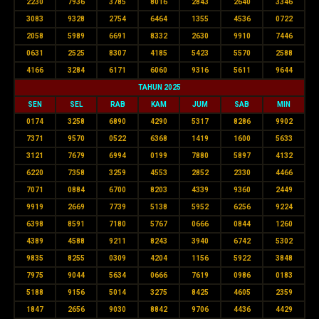
2230
7936
3785
8016
2843
2640
3346
3083
9328
2754
6464
1355
4536
0722
2058
5989
6691
8332
2630
9910
7446
0631
2525
8307
4185
5423
5570
2588
4166
3284
6171
6060
9316
5611
9644
TAHUN 2025
SEN
SEL
RAB
KAM
JUM
SAB
MIN
0174
3258
6890
4290
5317
8286
9902
7371
9570
0522
6368
1419
1600
5633
3121
7679
6994
0199
7880
5897
4132
6220
7358
3259
4553
2852
2330
4466
7071
0884
6700
8203
4339
9360
2449
9919
2669
7739
5138
5952
6256
9224
6398
8591
7180
5767
0666
0844
1260
4389
4588
9211
8243
3940
6742
5302
9835
8255
0309
4204
1156
5922
3848
7975
9044
5634
0666
7619
0986
0183
5188
9156
5014
3275
8425
4605
2359
1847
2656
9030
8842
9706
4436
4429