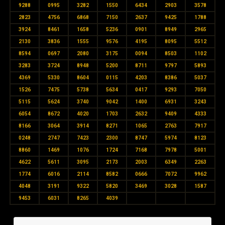
9288
0995
3282
1550
6434
2903
3578
2823
4756
6868
7150
2637
9425
1788
3924
8461
1658
5236
0901
8949
2965
2130
3836
1555
9576
4195
8095
5512
8594
0697
2080
3175
0094
8503
1102
3283
3724
8948
5200
8711
9797
5893
4369
5330
8604
0115
4203
8386
5037
1526
7475
5738
5634
0417
9293
7050
5115
5624
3740
9042
1400
6931
3243
6054
8672
4020
1703
2632
9409
4333
8166
3064
3914
8271
1065
2763
7917
0248
2747
7423
2300
8747
5974
8123
8860
1469
1076
1724
7168
7978
5001
4622
5611
3095
2173
2003
6349
2263
1774
6016
2114
8582
0666
7072
9962
4048
3191
9322
5820
3469
3028
1587
9453
6031
8265
4039