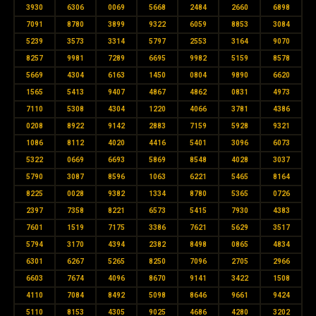
3930
6306
0069
5668
2484
2660
6898
7091
8780
3899
9322
6059
8853
3084
5239
3573
3314
5797
2553
3164
9070
8257
9981
7289
6695
9982
5159
8578
5669
4304
6163
1450
0804
9890
6620
1565
5413
9407
4867
4862
0831
4973
7110
5308
4304
1220
4066
3781
4386
0208
8922
9142
2883
7159
5928
9321
1086
8112
4020
4416
5401
3096
6073
5322
0669
6693
5869
8548
4028
3037
5790
3087
8596
1063
6221
5465
8164
8225
0028
9382
1334
8780
5365
0726
2397
7358
8221
6573
5415
7930
4383
7601
1519
7175
3386
7621
5629
3517
5794
3170
4394
2382
8498
0865
4834
6301
6267
5265
8250
7096
2705
2966
6603
7674
4096
8670
9141
3422
1508
4110
7084
8492
5098
8646
9661
9424
5110
8153
4305
9025
4686
4280
3202