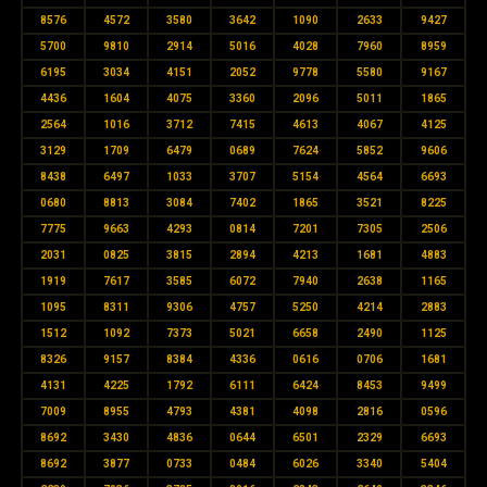
8576
4572
3580
3642
1090
2633
9427
5700
9810
2914
5016
4028
7960
8959
6195
3034
4151
2052
9778
5580
9167
4436
1604
4075
3360
2096
5011
1865
2564
1016
3712
7415
4613
4067
4125
3129
1709
6479
0689
7624
5852
9606
8438
6497
1033
3707
5154
4564
6693
0680
8813
3084
7402
1865
3521
8225
7775
9663
4293
0814
7201
7305
2506
2031
0825
3815
2894
4213
1681
4883
1919
7617
3585
6072
7940
2638
1165
1095
8311
9306
4757
5250
4214
2883
1512
1092
7373
5021
6658
2490
1125
8326
9157
8384
4336
0616
0706
1681
4131
4225
1792
6111
6424
8453
9499
7009
8955
4793
4381
4098
2816
0596
8692
3430
4836
0644
6501
2329
6693
8692
3877
0733
0484
6026
3340
5404