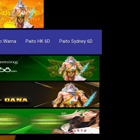
to Warna
Paito HK 6D
Paito Sydney 6D