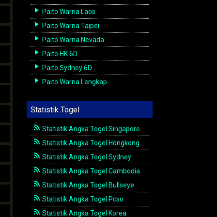
Paito Warna Laos
Paito Warna Taipei
Paito Warna Nevada
Paito HK 6D
Paito Sydney 6D
Paito Warna Lengkap
Statistik Togel
Statistik Angka Togel Singapore
Statistik Angka Togel Hongkong
Statistik Angka Togel Sydney
Statistik Angka Togel Cambodia
Statistik Angka Togel Bullseye
Statistik Angka Togel Pcso
Statistik Angka Togel Korea