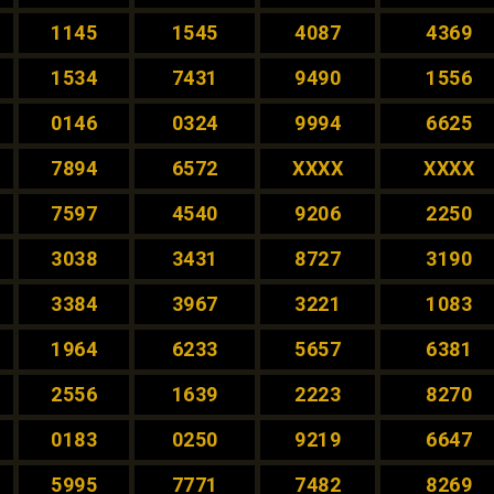
1145
1545
4087
4369
1534
7431
9490
1556
0146
0324
9994
6625
7894
6572
XXXX
XXXX
7597
4540
9206
2250
3038
3431
8727
3190
3384
3967
3221
1083
1964
6233
5657
6381
2556
1639
2223
8270
0183
0250
9219
6647
5995
7771
7482
8269