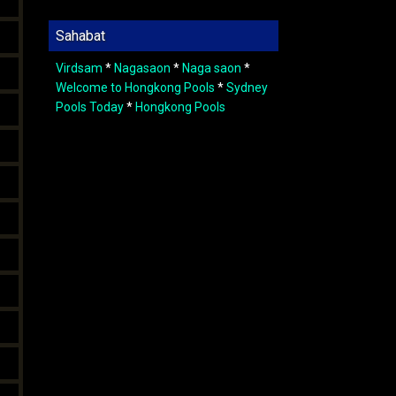
Sahabat
Virdsam
*
Nagasaon
*
Naga saon
*
Welcome to Hongkong Pools
*
Sydney
Pools Today
*
Hongkong Pools