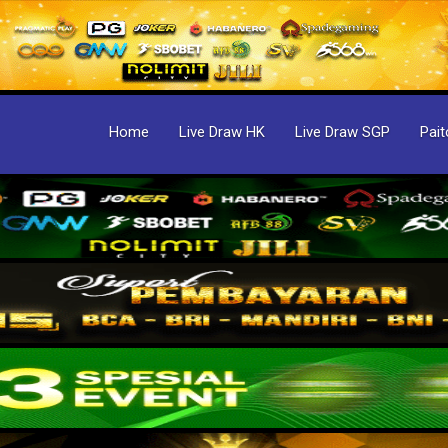
Home
Live Draw HK
Live Draw SGP
Pai