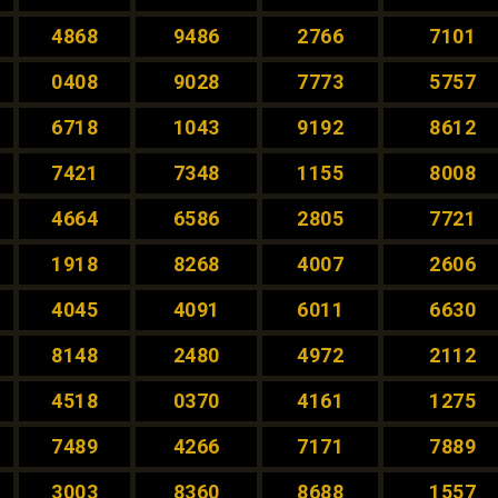
4868
9486
2766
7101
0408
9028
7773
5757
6718
1043
9192
8612
7421
7348
1155
8008
4664
6586
2805
7721
1918
8268
4007
2606
4045
4091
6011
6630
8148
2480
4972
2112
4518
0370
4161
1275
7489
4266
7171
7889
3003
8360
8688
1557