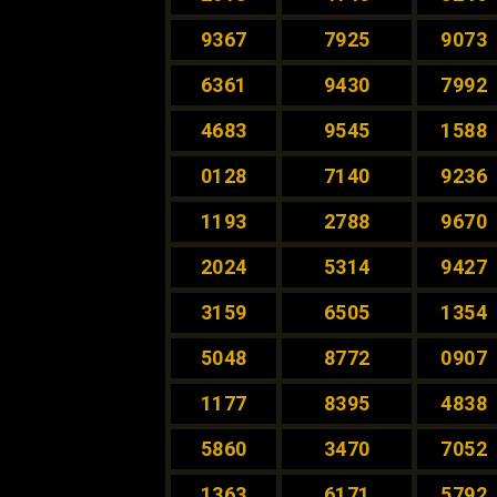
9367
7925
9073
6361
9430
7992
4683
9545
1588
0128
7140
9236
1193
2788
9670
2024
5314
9427
3159
6505
1354
5048
8772
0907
1177
8395
4838
5860
3470
7052
1363
6171
5792