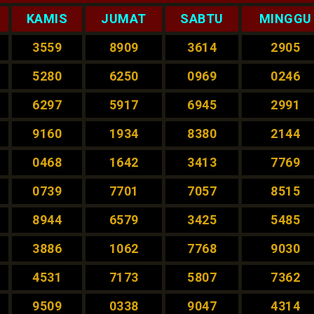
KAMIS
JUMAT
SABTU
MINGGU
3559
8909
3614
2905
5280
6250
0969
0246
6297
5917
6945
2991
9160
1934
8380
2144
0468
1642
3413
7769
0739
7701
7057
8515
8944
6579
3425
5485
3886
1062
7768
9030
4531
7173
5807
7362
9509
0338
9047
4314