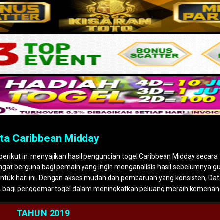
ta Caribbean Midday
berikut ini menyajikan hasil pengundian togel Caribbean Midday secara
sangat berguna bagi pemain yang ingin menganalisis hasil sebelumnya g
ntuk hari ini. Dengan akses mudah dan pembaruan yang konsisten, Dat
ya bagi penggemar togel dalam meningkatkan peluang meraih kemenan
TAHUN 2019