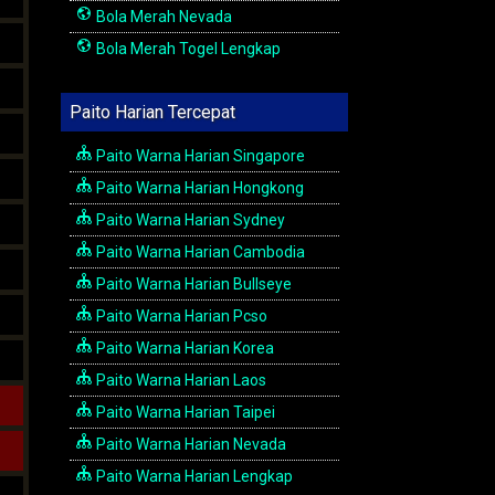
Bola Merah Nevada
Bola Merah Togel Lengkap
Paito Harian Tercepat
Paito Warna Harian Singapore
Paito Warna Harian Hongkong
Paito Warna Harian Sydney
Paito Warna Harian Cambodia
Paito Warna Harian Bullseye
Paito Warna Harian Pcso
Paito Warna Harian Korea
Paito Warna Harian Laos
Paito Warna Harian Taipei
Paito Warna Harian Nevada
Paito Warna Harian Lengkap