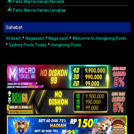
Paito Warna Harian Nevada
Paito Warna Harian Lengkap
Sahabat
Virdsam
*
Nagasaon
*
Naga saon
*
Welcome to Hongkong Pools
*
Sydney Pools Today
*
Hongkong Pools