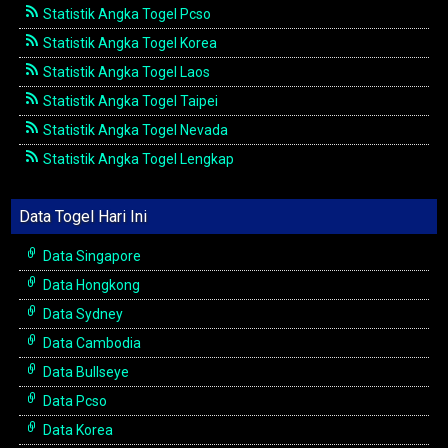
Statistik Angka Togel Pcso
Statistik Angka Togel Korea
Statistik Angka Togel Laos
Statistik Angka Togel Taipei
Statistik Angka Togel Nevada
Statistik Angka Togel Lengkap
Data Togel Hari Ini
Data Singapore
Data Hongkong
Data Sydney
Data Cambodia
Data Bullseye
Data Pcso
Data Korea