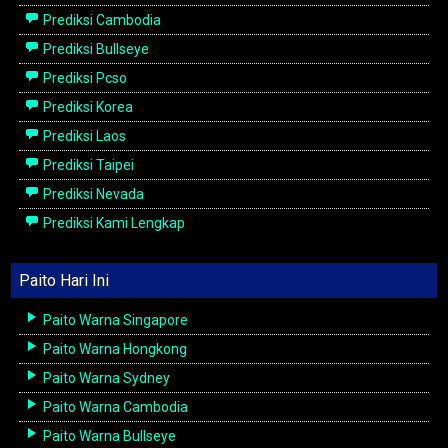
Prediksi Cambodia
Prediksi Bullseye
Prediksi Pcso
Prediksi Korea
Prediksi Laos
Prediksi Taipei
Prediksi Nevada
Prediksi Kami Lengkap
Paito Hari Ini
Paito Warna Singapore
Paito Warna Hongkong
Paito Warna Sydney
Paito Warna Cambodia
Paito Warna Bullseye