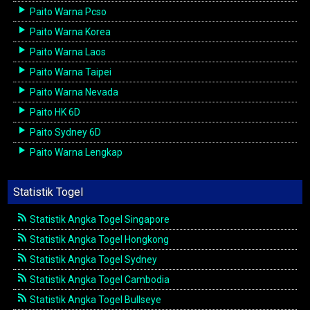
Paito Warna Pcso
Paito Warna Korea
Paito Warna Laos
Paito Warna Taipei
Paito Warna Nevada
Paito HK 6D
Paito Sydney 6D
Paito Warna Lengkap
Statistik Togel
Statistik Angka Togel Singapore
Statistik Angka Togel Hongkong
Statistik Angka Togel Sydney
Statistik Angka Togel Cambodia
Statistik Angka Togel Bullseye