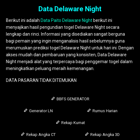
Data Delaware Night
Berikut ini adalah
Data Paito Delaware Night
berikut ini
menyajikan hasil pengundian togel Delaware Night secara
lengkap dan rinci. Informasi yang disediakan sangat berguna
bagi pemain yang ingin menganalisis hasil sebelumnya guna
merumuskan prediksi togel Delaware Night untuk hari ini. Dengan
akses mudah dan pembaruan yang konsisten, Data Delaware
Night menjadi alat yang terpercaya bagi penggemar togel dalam
meningkatkan peluang meraih kemenangan.
DATA PASARAN TIDAK DITEMUKAN
BBFS GENERATOR
Generator LN
Rumus Harian
Rekap Kumat
Rekap Angka CT
Rekap Angka 3D