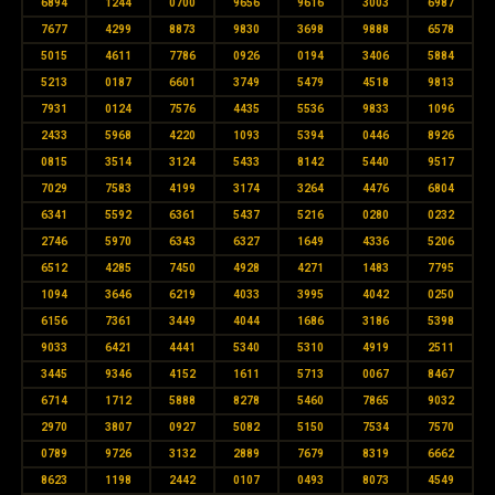
6894
1244
0700
9656
9616
3003
6987
7677
4299
8873
9830
3698
9888
6578
5015
4611
7786
0926
0194
3406
5884
5213
0187
6601
3749
5479
4518
9813
7931
0124
7576
4435
5536
9833
1096
2433
5968
4220
1093
5394
0446
8926
0815
3514
3124
5433
8142
5440
9517
7029
7583
4199
3174
3264
4476
6804
6341
5592
6361
5437
5216
0280
0232
2746
5970
6343
6327
1649
4336
5206
6512
4285
7450
4928
4271
1483
7795
1094
3646
6219
4033
3995
4042
0250
6156
7361
3449
4044
1686
3186
5398
9033
6421
4441
5340
5310
4919
2511
3445
9346
4152
1611
5713
0067
8467
6714
1712
5888
8278
5460
7865
9032
2970
3807
0927
5082
5150
7534
7570
0789
9726
3132
2889
7679
8319
6662
8623
1198
2442
0107
0493
8073
4549