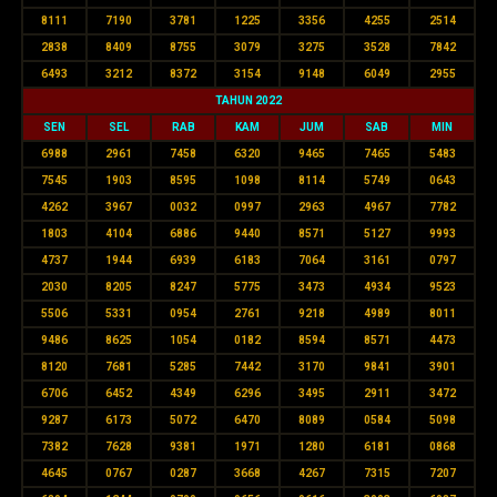
8111
7190
3781
1225
3356
4255
2514
2838
8409
8755
3079
3275
3528
7842
6493
3212
8372
3154
9148
6049
2955
TAHUN 2022
SEN
SEL
RAB
KAM
JUM
SAB
MIN
6988
2961
7458
6320
9465
7465
5483
7545
1903
8595
1098
8114
5749
0643
4262
3967
0032
0997
2963
4967
7782
1803
4104
6886
9440
8571
5127
9993
4737
1944
6939
6183
7064
3161
0797
2030
8205
8247
5775
3473
4934
9523
5506
5331
0954
2761
9218
4989
8011
9486
8625
1054
0182
8594
8571
4473
8120
7681
5285
7442
3170
9841
3901
6706
6452
4349
6296
3495
2911
3472
9287
6173
5072
6470
8089
0584
5098
7382
7628
9381
1971
1280
6181
0868
4645
0767
0287
3668
4267
7315
7207