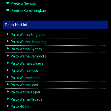
Prediksi Nevada
Prediksi Kami Lengkap
Paito Hari Ini
Paito Warna Singapore
Paito Warna Hongkong
Paito Warna Sydney
Paito Warna Cambodia
Paito Warna Bullseye
Paito Warna Pcso
Paito Warna Korea
Paito Warna Laos
Paito Warna Taipei
Paito Warna Nevada
Paito HK 6D