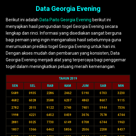
Data Georgia Evening
Berikut ini adalah
Data Paito Georgia Evening
berikut ini
menyajikan hasil pengundian togel Georgia Evening secara
lengkap dan rinci. Informasi yang disediakan sangat berguna
bagi pemain yang ingin menganalisis hasil sebelumnya guna
merumuskan prediksi togel Georgia Evening untuk hari ini.
Dengan akses mudah dan pembaruan yang konsisten, Data
Georgia Evening menjadi alat yang terpercaya bagi penggemar
togel dalam meningkatkan peluang meraih kemenangan.
TAHUN 2019
SEN
SEL
RAB
KAM
JUM
SAB
MIN
5689
0935
2286
2462
5190
0703
3230
4682
6028
3588
6207
4863
8607
9115
2782
2015
9122
3740
7401
5944
7336
1998
4221
6452
0459
3076
7578
4744
2881
0025
7730
6149
0708
6744
1963
1807
1366
6462
5856
2506
2208
8437