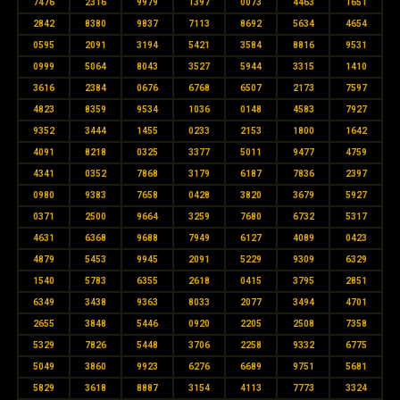
7476
2316
9979
1397
0073
4463
1651
2842
8380
9837
7113
8692
5634
4654
0595
2091
3194
5421
3584
8816
9531
0999
5064
8043
3527
5944
3315
1410
3616
2384
0676
6768
6507
2173
7597
4823
8359
9534
1036
0148
4583
7927
9352
3444
1455
0233
2153
1800
1642
4091
8218
0325
3377
5011
9477
4759
4341
0352
7868
3179
6187
7836
2397
0980
9383
7658
0428
3820
3679
5927
0371
2500
9664
3259
7680
6732
5317
4631
6368
9688
7949
6127
4089
0423
4879
5453
9945
2091
5229
9309
6329
1540
5783
6355
2618
0415
3795
2851
6349
3438
9363
8033
2077
3494
4701
2655
3848
5446
0920
2205
2508
7358
5329
7826
5448
3706
2258
9332
6775
5049
3860
9923
6276
6689
9751
5681
5829
3618
8887
3154
4113
7773
3324