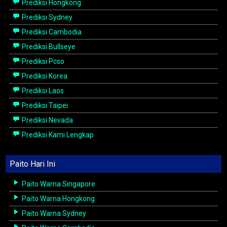
Prediksi Hongkong
Prediksi Sydney
Prediksi Cambodia
Prediksi Bullseye
Prediksi Pcso
Prediksi Korea
Prediksi Laos
Prediksi Taipei
Prediksi Nevada
Prediksi Kami Lengkap
Paito Hari Ini
Paito Warna Singapore
Paito Warna Hongkong
Paito Warna Sydney