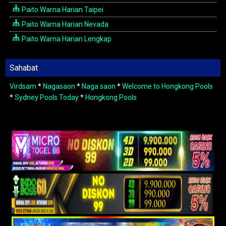
Paito Warna Harian Taipei
Paito Warna Harian Nevada
Paito Warna Harian Lengkap
Sahabat
Virdsam
*
Nagasaon
*
Naga saon
*
Welcome to Hongkong Pools
*
Sydney Pools Today
*
Hongkong Pools