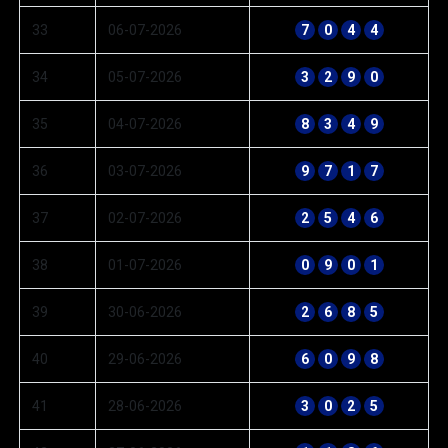
33
06-07-2026
7
0
4
4
34
05-07-2026
3
2
9
0
35
04-07-2026
8
3
4
9
36
03-07-2026
9
7
1
7
37
02-07-2026
2
5
4
6
38
01-07-2026
0
9
0
1
39
30-06-2026
2
6
8
5
40
29-06-2026
6
0
9
8
41
28-06-2026
3
0
2
5