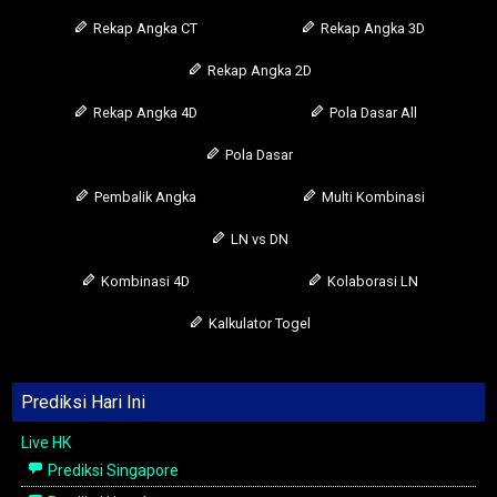
Rekap Angka CT
Rekap Angka 3D
Rekap Angka 2D
Rekap Angka 4D
Pola Dasar All
Pola Dasar
Pembalik Angka
Multi Kombinasi
LN vs DN
Kombinasi 4D
Kolaborasi LN
Kalkulator Togel
Prediksi Hari Ini
Live HK
Prediksi Singapore