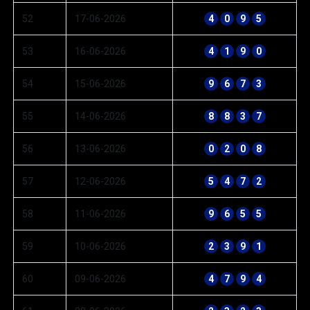
52
17-06-2026
4
0
9
5
53
16-06-2026
4
1
9
0
54
15-06-2026
9
6
7
3
55
14-06-2026
8
8
3
7
56
13-06-2026
0
2
0
8
57
12-06-2026
5
4
7
2
58
11-06-2026
9
6
5
5
59
10-06-2026
2
3
9
1
60
09-06-2026
4
7
9
4