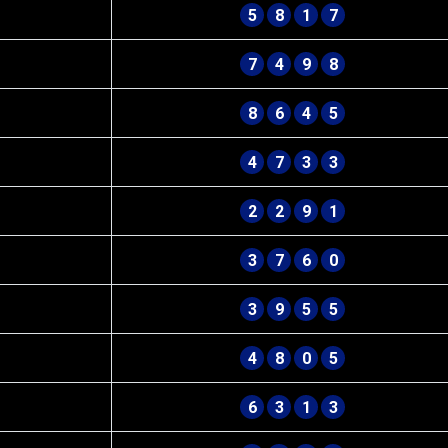
5
8
1
7
7
4
9
8
8
6
4
5
4
7
3
3
2
2
9
1
3
7
6
0
3
9
5
5
4
8
0
5
6
3
1
3