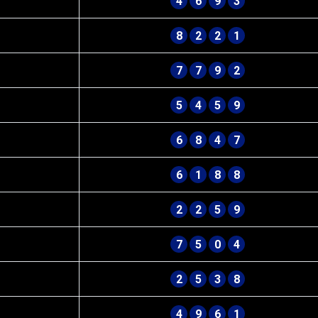
4
6
9
3
8
2
2
1
7
7
9
2
5
4
5
9
6
8
4
7
6
1
8
8
2
2
5
9
7
5
0
4
2
5
3
8
4
9
6
1