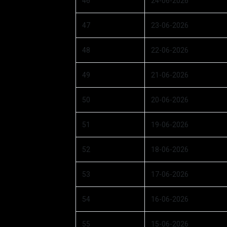
46
24-06-2026
47
23-06-2026
48
22-06-2026
49
21-06-2026
50
20-06-2026
51
19-06-2026
52
18-06-2026
53
17-06-2026
54
16-06-2026
55
15-06-2026