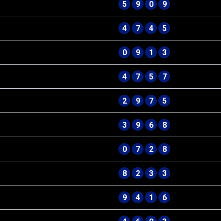
5
9
0
9
4
7
4
5
0
9
1
3
4
7
5
7
2
9
7
5
3
9
6
8
0
7
2
8
8
2
3
3
9
4
1
6