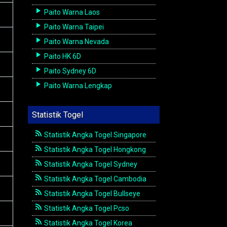
Paito Warna Laos
Paito Warna Taipei
Paito Warna Nevada
Paito HK 6D
Paito Sydney 6D
Paito Warna Lengkap
Statistik Togel
Statistik Angka Togel Singapore
Statistik Angka Togel Hongkong
Statistik Angka Togel Sydney
Statistik Angka Togel Cambodia
Statistik Angka Togel Bullseye
Statistik Angka Togel Pcso
Statistik Angka Togel Korea