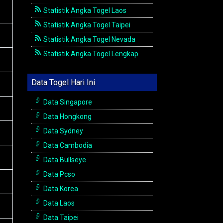
Statistik Angka Togel Laos
Statistik Angka Togel Taipei
Statistik Angka Togel Nevada
Statistik Angka Togel Lengkap
Data Togel Hari Ini
Data Singapore
Data Hongkong
Data Sydney
Data Cambodia
Data Bullseye
Data Pcso
Data Korea
Data Laos
Data Taipei