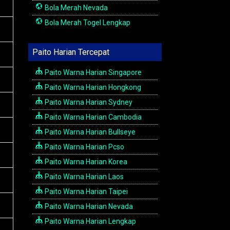
Bola Merah Nevada
Bola Merah Togel Lengkap
Paito Harian Tercepat
Paito Warna Harian Singapore
Paito Warna Harian Hongkong
Paito Warna Harian Sydney
Paito Warna Harian Cambodia
Paito Warna Harian Bullseye
Paito Warna Harian Pcso
Paito Warna Harian Korea
Paito Warna Harian Laos
Paito Warna Harian Taipei
Paito Warna Harian Nevada
Paito Warna Harian Lengkap