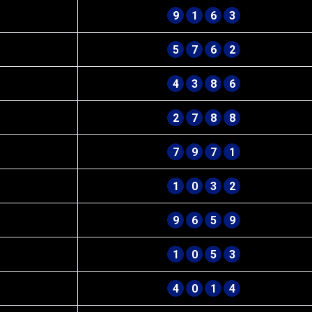
9
1
6
3
5
7
6
2
4
3
8
6
2
7
8
8
7
9
7
1
1
0
3
2
9
6
5
9
1
0
5
3
4
0
1
4