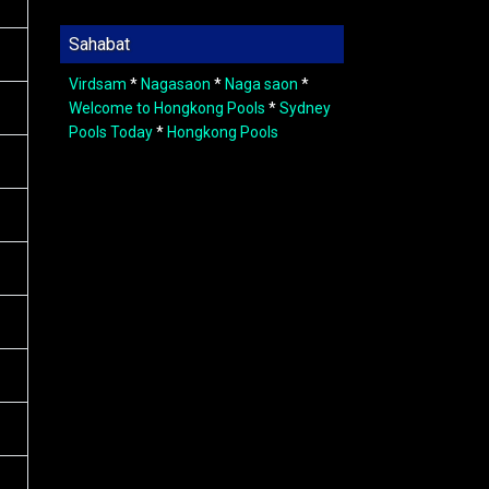
Sahabat
Virdsam
*
Nagasaon
*
Naga saon
*
Welcome to Hongkong Pools
*
Sydney
Pools Today
*
Hongkong Pools