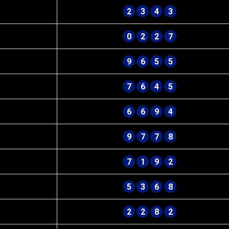
2
3
4
3
0
2
2
7
9
6
5
5
7
6
4
5
6
6
9
4
9
7
7
8
7
1
9
2
5
3
6
8
2
2
8
2