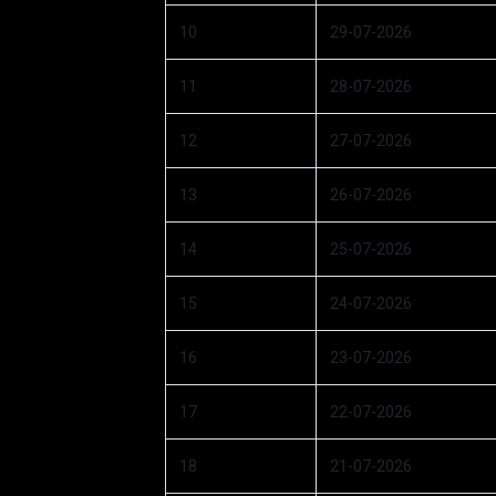
10
29-07-2026
11
28-07-2026
12
27-07-2026
13
26-07-2026
14
25-07-2026
15
24-07-2026
16
23-07-2026
17
22-07-2026
18
21-07-2026