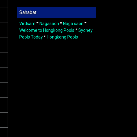
Sahabat
Virdsam
*
Nagasaon
*
Naga saon
*
Welcome to Hongkong Pools
*
Sydney
Pools Today
*
Hongkong Pools