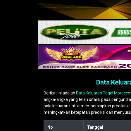
Data Kelua
Berikut ini adalah
Data Keluaran Togel Morocco
angka-angka yang telah ditarik pada pengundia
pola keluaran untuk mempersiapkan prediksi 
meningkatkan ketepatan prediksi dan menyusun 
No
Tanggal