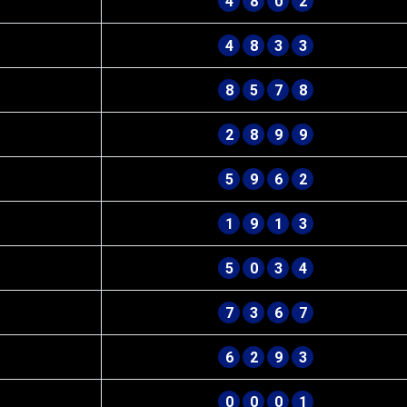
4
8
0
2
4
8
3
3
8
5
7
8
2
8
9
9
5
9
6
2
1
9
1
3
5
0
3
4
7
3
6
7
6
2
9
3
0
0
0
1