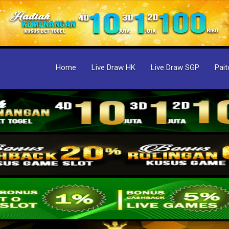
Home
Live Draw HK
Live Draw SGP
Pai