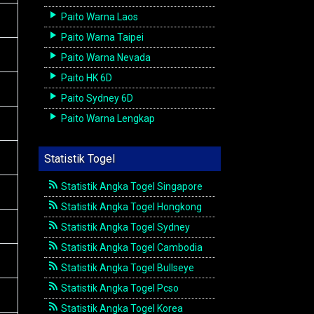
Paito Warna Laos
Paito Warna Taipei
Paito Warna Nevada
Paito HK 6D
Paito Sydney 6D
Paito Warna Lengkap
Statistik Togel
Statistik Angka Togel Singapore
Statistik Angka Togel Hongkong
Statistik Angka Togel Sydney
Statistik Angka Togel Cambodia
Statistik Angka Togel Bullseye
Statistik Angka Togel Pcso
Statistik Angka Togel Korea