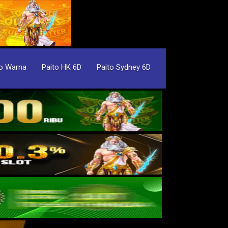
to Warna
Paito HK 6D
Paito Sydney 6D