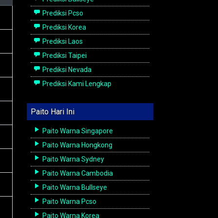
Prediksi Pcso
Prediksi Korea
Prediksi Laos
Prediksi Taipei
Prediksi Nevada
Prediksi Kami Lengkap
Paito Hari Ini
Paito Warna Singapore
Paito Warna Hongkong
Paito Warna Sydney
Paito Warna Cambodia
Paito Warna Bullseye
Paito Warna Pcso
Paito Warna Korea