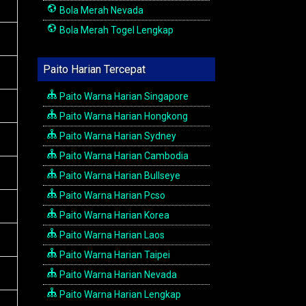
Bola Merah Nevada
Bola Merah Togel Lengkap
Paito Harian Tercepat
Paito Warna Harian Singapore
Paito Warna Harian Hongkong
Paito Warna Harian Sydney
Paito Warna Harian Cambodia
Paito Warna Harian Bullseye
Paito Warna Harian Pcso
Paito Warna Harian Korea
Paito Warna Harian Laos
Paito Warna Harian Taipei
Paito Warna Harian Nevada
Paito Warna Harian Lengkap