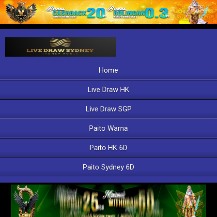
Home
Live Draw HK
Live Draw SGP
Paito Warna
Paito HK 6D
Paito Sydney 6D