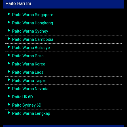
Paito Hari Ini
Paito Warna Singapore
Paito Warna Hongkong
Paito Warna Sydney
Paito Warna Cambodia
Paito Warna Bullseye
Paito Warna Pcso
Paito Warna Korea
Paito Warna Laos
Paito Warna Taipei
Paito Warna Nevada
Paito HK 6D
Paito Sydney 6D
Paito Warna Lengkap