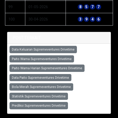
99
01-05-2026
8
5
7
7
100
30-04-2026
3
9
4
6
POST TERKAIT
Data Keluaran Supremeventures Drivetime
Paito Warna Supremeventures Drivetime
Paito Warna Harian Supremeventures Drivetime
Data Paito Supremeventures Drivetime
Bola Merah Supremeventures Drivetime
Statistik Supremeventures Drivetime
Prediksi Supremeventures Drivetime