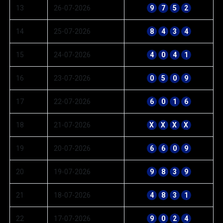
13
26-07-2026
9
7
5
2
14
25-07-2026
8
4
3
4
15
24-07-2026
4
0
4
1
16
23-07-2026
0
5
0
9
17
22-07-2026
6
0
1
6
18
21-07-2026
X
X
X
X
19
20-07-2026
6
6
0
9
20
19-07-2026
9
8
3
9
21
18-07-2026
4
8
3
1
22
17-07-2026
9
0
2
4