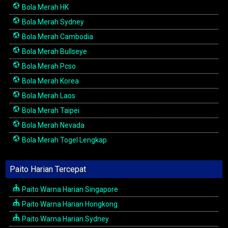
Bola Merah HK
Bola Merah Sydney
Bola Merah Cambodia
Bola Merah Bullseye
Bola Merah Pcso
Bola Merah Korea
Bola Merah Laos
Bola Merah Taipei
Bola Merah Nevada
Bola Merah Togel Lengkap
Paito Harian Tercepat
Paito Warna Harian Singapore
Paito Warna Harian Hongkong
Paito Warna Harian Sydney