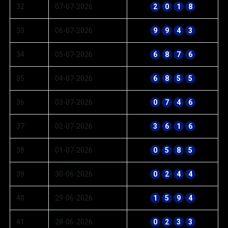
32
07-07-2026
2
0
1
8
33
06-07-2026
9
9
4
3
34
05-07-2026
6
8
7
6
35
04-07-2026
6
8
5
5
36
03-07-2026
0
7
4
6
37
02-07-2026
3
6
1
6
38
01-07-2026
0
5
8
5
39
30-06-2026
0
2
4
4
40
29-06-2026
1
5
9
4
41
28-06-2026
0
2
3
3