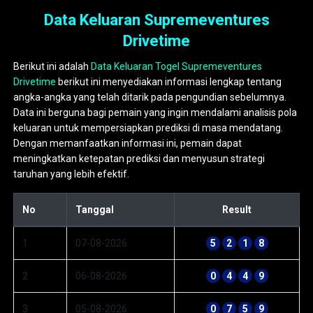
Data Keluaran Supremeventures
Drivetime
Berikut ini adalah
Data Keluaran Togel Supremeventures
Drivetime
berikut ini menyediakan informasi lengkap tentang
angka-angka yang telah ditarik pada pengundian sebelumnya.
Data ini berguna bagi pemain yang ingin mendalami analisis pola
keluaran untuk mempersiapkan prediksi di masa mendatang.
Dengan memanfaatkan informasi ini, pemain dapat
meningkatkan ketepatan prediksi dan menyusun strategi
taruhan yang lebih efektif.
No
Tanggal
Result
1
07-08-2026
5
2
1
8
2
06-08-2026
0
4
4
9
3
05-08-2026
0
7
5
9