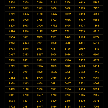
5424
0329
7310
3112
3200
6819
5982
8287
9679
0979
8060
6630
5205
7456
8249
4456
8168
8476
8062
3310
4053
9245
9978
9765
3723
4086
9907
0853
6229
5013
2926
4792
6979
9573
1805
6496
8260
2195
5677
7741
7623
4716
8564
3091
1305
1901
1473
0704
0322
6913
2424
3931
6058
5518
6491
6518
6994
5648
5053
4331
8190
2959
1340
7967
0393
9467
5028
3090
0021
6664
0568
8431
6989
2243
4346
5577
4328
0219
3389
3996
1335
6845
6620
5414
2121
0981
1870
3556
5355
3253
1497
7282
1383
3976
7888
9100
4097
9767
8959
1313
4829
2681
7067
5431
9065
2493
5118
0960
0571
0934
8550
3531
0011
4780
4657
1743
0203
1765
2852
8554
1401
2107
6429
2240
8470
3971
1722
2881
3947
9889
8164
5119
7263