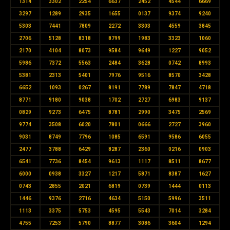
1314
3302
2254
6637
2452
4544
6669
3297
1289
2935
1655
0137
9374
9240
5303
7441
7809
2272
3303
4559
3845
2706
5128
8318
8799
1983
3323
1060
2170
4104
8073
9584
9649
1227
9052
5986
7372
5563
2484
3628
0742
8993
5381
2313
5401
7976
9516
8570
3428
6652
1093
0267
8191
7789
7847
4718
8771
9180
9038
1702
2727
6983
9137
0829
9273
6475
8781
2990
3475
2569
9774
3508
6020
7801
0666
2727
3960
9031
8749
7796
1085
6591
9586
6055
2477
3788
6429
8287
2360
0216
0903
6541
7736
8454
9613
1117
8511
8677
6000
0938
3327
1217
5871
8387
1627
0743
2855
2021
6819
0739
1444
0113
1446
9376
2716
4634
5150
5996
3511
1113
3375
5753
4595
5543
7014
3284
4755
7253
5790
8877
3086
3604
1294