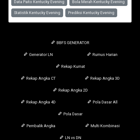
Data Paito Kentucky Evening
Bola Merah Kentucky Evening
Statistik Kentucky Evening
Prediksi Kentucky Evening
BBFS GENERATOR
Generator LN
Rumus Harian
Rekap Kumat
Rekap Angka CT
Rekap Angka 3D
Rekap Angka 2D
Rekap Angka 4D
Pola Dasar All
Pola Dasar
Pembalik Angka
Multi Kombinasi
LN vs DN