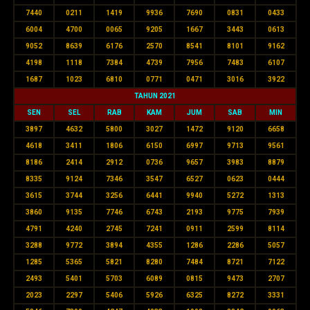
7440
0211
1419
9936
7690
0831
0433
6004
4700
0065
9205
1667
3443
0613
9052
8639
6176
2570
8541
8101
9162
4198
1118
7384
4739
7956
7483
6107
1687
1023
6810
0771
0471
3016
3922
TAHUN 2021
SEN
SEL
RAB
KAM
JUM
SAB
MIN
3897
4632
5800
3027
1472
9120
6658
4618
3411
1806
6150
6997
9713
9561
8186
2414
2912
0736
9657
3983
8879
8335
9124
7346
3547
6527
0623
0444
3615
3744
3256
6441
9940
5272
1313
3860
9135
7746
6743
2193
9775
7939
4791
4240
2745
7241
0911
2599
8114
3288
9772
3894
4355
1286
2286
5057
1285
5365
5821
8280
7484
8721
7122
2493
5401
5703
6089
0815
9473
2707
2023
2297
5406
5926
6325
8272
3331