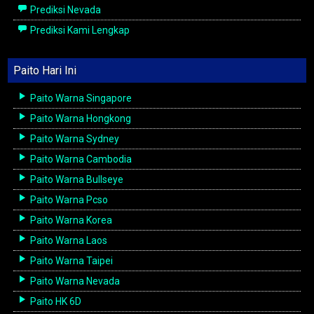
Prediksi Nevada
Prediksi Kami Lengkap
Paito Hari Ini
Paito Warna Singapore
Paito Warna Hongkong
Paito Warna Sydney
Paito Warna Cambodia
Paito Warna Bullseye
Paito Warna Pcso
Paito Warna Korea
Paito Warna Laos
Paito Warna Taipei
Paito Warna Nevada
Paito HK 6D