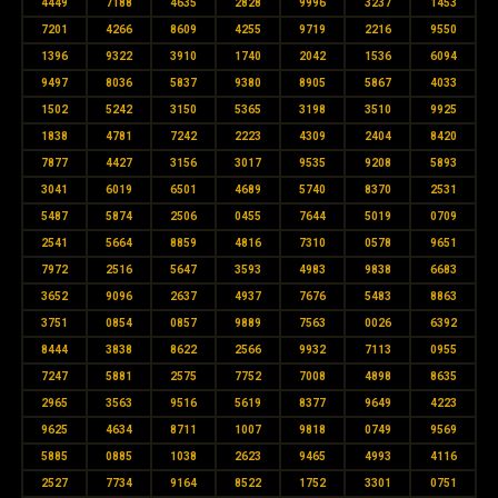
4449
7188
4635
2828
9996
3237
1453
7201
4266
8609
4255
9719
2216
9550
1396
9322
3910
1740
2042
1536
6094
9497
8036
5837
9380
8905
5867
4033
1502
5242
3150
5365
3198
3510
9925
1838
4781
7242
2223
4309
2404
8420
7877
4427
3156
3017
9535
9208
5893
3041
6019
6501
4689
5740
8370
2531
5487
5874
2506
0455
7644
5019
0709
2541
5664
8859
4816
7310
0578
9651
7972
2516
5647
3593
4983
9838
6683
3652
9096
2637
4937
7676
5483
8863
3751
0854
0857
9889
7563
0026
6392
8444
3838
8622
2566
9932
7113
0955
7247
5881
2575
7752
7008
4898
8635
2965
3563
9516
5619
8377
9649
4223
9625
4634
8711
1007
9818
0749
9569
5885
0885
1038
2623
9465
4993
4116
2527
7734
9164
8522
1752
3301
0751