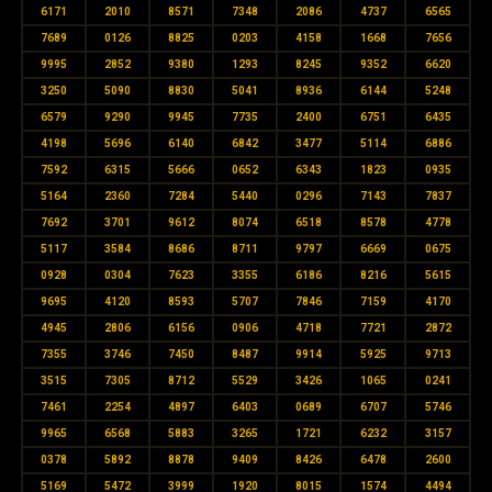
6171
2010
8571
7348
2086
4737
6565
7689
0126
8825
0203
4158
1668
7656
9995
2852
9380
1293
8245
9352
6620
3250
5090
8830
5041
8936
6144
5248
6579
9290
9945
7735
2400
6751
6435
4198
5696
6140
6842
3477
5114
6886
7592
6315
5666
0652
6343
1823
0935
5164
2360
7284
5440
0296
7143
7837
7692
3701
9612
8074
6518
8578
4778
5117
3584
8686
8711
9797
6669
0675
0928
0304
7623
3355
6186
8216
5615
9695
4120
8593
5707
7846
7159
4170
4945
2806
6156
0906
4718
7721
2872
7355
3746
7450
8487
9914
5925
9713
3515
7305
8712
5529
3426
1065
0241
7461
2254
4897
6403
0689
6707
5746
9965
6568
5883
3265
1721
6232
3157
0378
5892
8878
9409
8426
6478
2600
5169
5472
3999
1920
8015
1574
4494