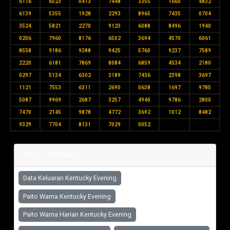
6116
6523
0413
7448
3355
1660
4832
6139
5355
1928
2293
8965
7435
0704
3524
5821
2270
9123
6088
8496
1940
0206
7960
8176
6502
3694
4570
6061
8558
9186
9388
9425
5760
9237
7589
2220
6181
7869
8084
6859
4534
2180
0297
5134
6302
3189
7436
2398
3697
1121
7553
6311
2690
0638
1697
9785
5087
9969
2687
3257
4940
9786
2800
7470
2145
9878
4772
3692
1012
8482
9329
7704
8131
7029
0052
POST TERKAIT
Data Keluaran Kentucky Evening
Paito Warna Kentucky Evening
Paito Warna Harian Kentucky Evening