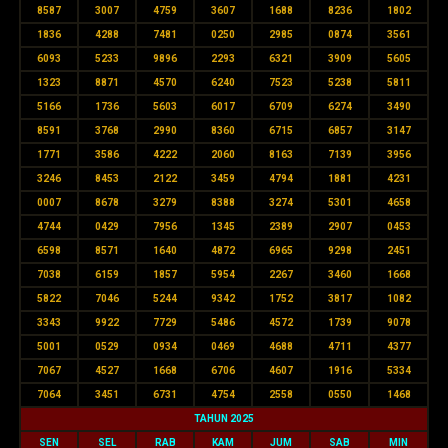
8587
3007
4759
3607
1688
8236
1802
1836
4288
7481
0250
2985
0874
3561
6093
5233
9896
2293
6321
3909
5605
1323
8871
4570
6240
7523
5238
5811
5166
1736
5603
6017
6709
6274
3490
8591
3768
2990
8360
6715
6857
3147
1771
3586
4222
2060
8163
7139
3956
3246
8453
2122
3459
4794
1881
4231
0007
8678
3279
8388
3274
5301
4658
4744
0429
7956
1345
2389
2907
0453
6598
8571
1640
4872
6965
9298
2451
7038
6159
1857
5954
2267
3460
1668
5822
7046
5244
9342
1752
3817
1082
3343
9922
7729
5486
4572
1739
9078
5001
0529
0934
0469
4688
4711
4377
7067
4527
1668
6706
4607
1916
5334
7064
3451
6731
4754
2558
0550
1468
TAHUN 2025
SEN
SEL
RAB
KAM
JUM
SAB
MIN