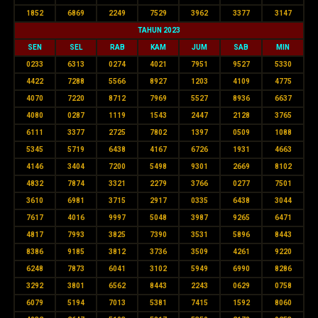
1852
6869
2249
7529
3962
3377
3147
TAHUN 2023
SEN
SEL
RAB
KAM
JUM
SAB
MIN
0233
6313
0274
4021
7951
9527
5330
4422
7288
5566
8927
1203
4109
4775
4070
7220
8712
7969
5527
8936
6637
4080
0287
1119
1543
2447
2128
3765
6111
3377
2725
7802
1397
0509
1088
5345
5719
6438
4167
6726
1931
4663
4146
3404
7200
5498
9301
2669
8102
4832
7874
3321
2279
3766
0277
7501
3610
6981
3715
2917
0335
6438
3044
7617
4016
9997
5048
3987
9265
6471
4817
7993
3825
7390
3531
5896
8443
8386
9185
3812
3736
3509
4261
9220
6248
7873
6041
3102
5949
6990
8286
3292
3801
6562
8443
2243
0629
0758
6079
5194
7013
5381
7415
1592
8060