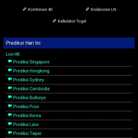
Kombinasi 4D
Kolaborasi LN
Kalkulator Togel
Prediksi Hari Ini
Live HK
Prediksi Singapore
Prediksi Hongkong
Prediksi Sydney
Prediksi Cambodia
Prediksi Bullseye
Prediksi Pcso
Prediksi Korea
Prediksi Laos
Prediksi Taipei