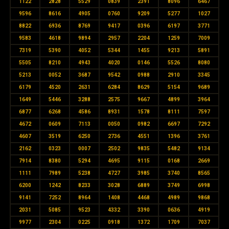
1122
2828
5529
0839
2391
8096
6467
9596
8616
4905
0760
9209
5277
1027
8822
6936
8769
9417
0396
6197
3771
9583
4618
9894
2957
2204
1259
7009
7319
5390
4052
5344
1455
9213
5891
5505
8210
4943
4020
0146
5526
8080
5213
0052
3687
9542
0988
2910
3345
6179
4520
2631
6284
8629
5154
9689
1649
5446
3288
2575
9667
4899
3964
6877
6268
4586
8931
1578
8111
7597
4672
0609
7113
0050
0982
6697
7292
4607
3519
6250
2736
4551
1396
3761
2162
0323
0007
2502
9835
5482
9134
7914
8380
5294
4695
9115
0168
2669
1111
7989
5238
4727
3985
3740
8565
6200
1242
8233
3028
6889
3749
6998
9141
7252
8964
1408
4468
4989
9868
2031
5085
9523
4332
3390
0636
4919
9977
2304
0225
0918
1372
1709
7037