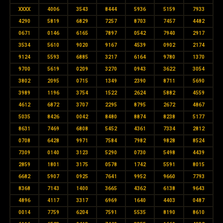
XXXX
4006
3543
8444
5936
5159
7933
4290
5819
6829
7257
8703
7457
4482
0671
0146
6165
7897
0542
7940
2917
3534
5610
9020
9167
4539
0902
2174
9124
5593
6885
3217
6164
9780
1370
9700
5619
0209
3270
0943
3622
3054
3802
2095
0715
1349
2390
8711
5690
3989
1196
3754
1522
2624
5882
4559
4612
6872
3707
2295
8795
2672
4867
5035
8426
0042
8480
8874
8238
5177
8631
7469
6808
5452
4361
7334
2812
0708
6428
9971
7584
7982
9828
8524
7309
0140
3123
5290
0730
5498
4439
2859
1801
3175
0578
1742
5591
8015
6682
5907
0925
7641
9952
9660
7793
8368
7143
1400
3665
4362
6138
9643
4896
4117
3317
6969
1640
4403
0487
0014
7759
6204
7591
5535
8190
8610