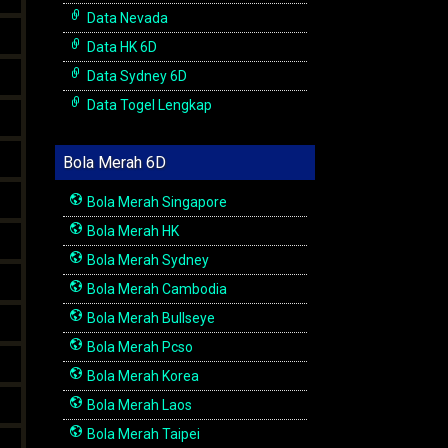
Data Nevada
Data HK 6D
Data Sydney 6D
Data Togel Lengkap
Bola Merah 6D
Bola Merah Singapore
Bola Merah HK
Bola Merah Sydney
Bola Merah Cambodia
Bola Merah Bullseye
Bola Merah Pcso
Bola Merah Korea
Bola Merah Laos
Bola Merah Taipei