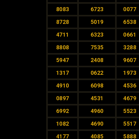
8083
6723
0077
8728
5019
6538
4711
6323
0661
8808
7535
3288
5947
2408
9607
1317
0622
1973
4910
6098
4536
0897
4531
4679
6992
4960
5523
1082
4690
5517
4177
4085
5888