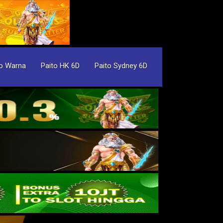
to Warna
Paito HK 6D
Paito Sydney 6D