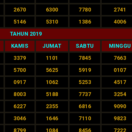
2670
6300
7780
2741
5146
5310
1386
4006
TAHUN 2019
KAMIS
JUMAT
SABTU
MINGGU
3379
1101
7845
7663
5700
5625
5919
0107
0917
1062
5253
4517
8003
5188
7737
3254
6227
2355
6816
9090
3046
1646
7110
9823
8799
1084
8456
7222