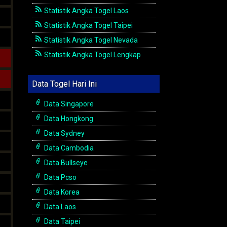
Statistik Angka Togel Laos
Statistik Angka Togel Taipei
Statistik Angka Togel Nevada
Statistik Angka Togel Lengkap
Data Togel Hari Ini
Data Singapore
Data Hongkong
Data Sydney
Data Cambodia
Data Bullseye
Data Pcso
Data Korea
Data Laos
Data Taipei