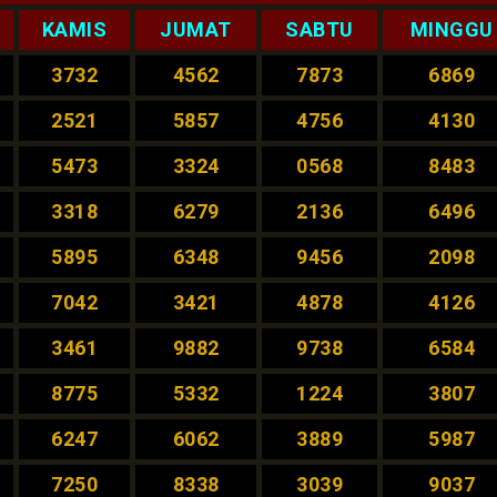
KAMIS
JUMAT
SABTU
MINGGU
3732
4562
7873
6869
2521
5857
4756
4130
5473
3324
0568
8483
3318
6279
2136
6496
5895
6348
9456
2098
7042
3421
4878
4126
3461
9882
9738
6584
8775
5332
1224
3807
6247
6062
3889
5987
7250
8338
3039
9037