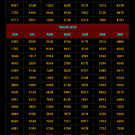
8257
4148
1232
2045
3570
7314
8278
7735
9490
0644
4926
7402
3120
8873
0717
3001
1666
2120
5214
7405
8767
TAHUN 2022
SEN
SEL
RAB
KAM
JUM
SAB
MIN
5455
0395
3520
4196
9179
2916
6880
1755
7652
8184
4931
4136
9039
8302
2646
7417
9954
2585
2380
3363
2601
4093
2359
8369
2783
8775
3299
4343
5209
9126
7269
2550
8737
5285
0371
6122
7090
1609
5511
0168
6402
9224
2806
3389
0408
6146
7823
9434
9069
4425
0144
6828
9481
8337
0862
2573
3051
9213
7583
8125
1561
8692
6484
3860
2802
5296
3950
7255
9336
7232
4884
4185
2056
7875
4318
4730
5636
8600
9344
7336
7151
8957
1902
4493
4281
5189
5766
0708
0478
7732
7508