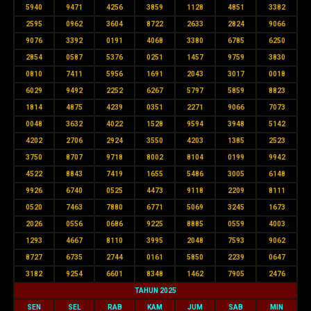
5940
9471
4256
3859
1128
4851
3382
2595
0962
3604
8722
2633
2824
9066
9076
3392
0191
4068
3380
6785
6250
2854
0587
5376
0251
1457
9759
3830
0810
7411
5956
1691
2043
3017
0018
6029
9492
2252
6267
5797
5859
8823
1814
4875
4239
0351
2271
9066
7073
0048
3632
4022
1528
9594
3948
5142
4202
2706
2924
3550
4203
1385
2523
3750
8707
9718
8002
8104
0199
9942
4522
8843
7419
1655
5486
3005
6148
9926
6740
0525
4473
9118
2209
8111
0520
7463
7880
6771
5069
3245
1673
2026
0556
0686
9225
8885
0559
4003
1293
4667
8110
3995
2048
7593
9062
8727
6735
2744
0161
5850
2239
0647
3182
9254
6601
8348
1462
7905
2476
TAHUN 2025
SEN
SEL
RAB
KAM
JUM
SAB
MIN