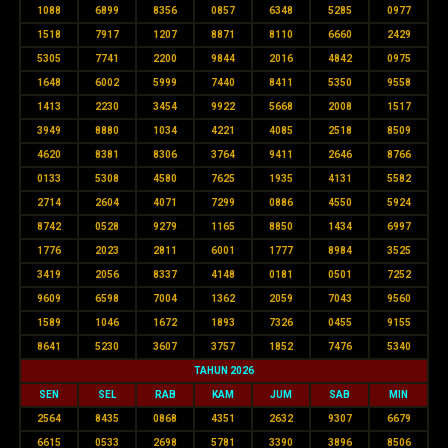
1088
6899
8356
0857
6348
5285
0977
1518
7917
1207
8871
8110
6660
2429
5305
7741
2200
9844
2016
4842
0975
1648
6002
5999
7440
8411
5350
9558
1413
2230
3454
9922
5668
2008
1517
3949
8880
1034
4221
4085
2518
8509
4620
8381
8306
3764
9411
2646
8766
0133
5308
4580
7625
1935
4131
5582
2714
2604
4071
7299
0886
4550
5924
8742
0528
9279
1165
8850
1434
6997
1776
2023
2811
6001
1777
8984
3525
3419
2056
8337
4148
0181
0501
7252
9609
6598
7004
1362
2059
7043
9560
1589
1046
1672
1893
7326
0455
9155
8641
5230
3607
3757
1852
7476
5340
TAHUN 2026
SEN
SEL
RAB
KAM
JUM
SAB
MIN
2564
8435
0868
4351
2632
9307
6679
6615
0533
2698
5781
3390
3896
8506