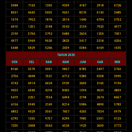
5088
7163
1305
9309
4187
2918
0726
8501
6643
5055
9631
8370
0143
3485
1074
7952
1876
2014
1440
6704
3752
6915
1251
2198
3542
2134
7923
4977
2190
5706
3792
5680
2634
1250
7451
4977
5969
9020
2823
3417
3218
4256
5448
5829
5246
2439
0384
6169
1035
TAHUN 2020
SEN
SEL
RAB
KAM
JUM
SAB
MIN
8160
5570
3001
9857
8785
3497
3763
2756
4698
7021
6712
9280
0358
3995
4742
6914
6024
5929
2600
2165
9196
9053
6940
4218
8403
1394
4533
4809
5473
3251
7534
6494
2198
2674
8657
6156
5949
2169
8214
5986
4890
5783
6802
9029
3561
7657
4263
7034
0979
6793
1305
9757
8299
7985
5391
9133
7235
2408
3562
6324
1923
2630
3772