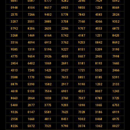
6641
5087
0777
4282
2046
7429
5092
0948
4104
8617
6903
9850
1234
8069
2375
7266
9402
5778
7843
4583
2024
3207
3501
3885
3758
7160
4366
9352
0792
8206
2635
2246
9707
4553
6873
3268
1469
6164
5742
4187
1231
8420
3316
4094
6913
3762
9253
0842
8692
9585
1319
5196
9227
8151
5209
3190
4775
9654
3926
4050
0657
2905
7998
2454
6402
1069
2691
0181
8193
1665
4313
7245
1423
3927
1721
5323
2466
3588
1770
1060
7613
0851
0185
5391
0879
5390
1582
2917
9190
1202
2133
4618
5130
7504
6901
4531
8007
1243
8663
2064
1030
2760
7507
0783
3725
5400
2077
3775
9203
1090
1065
6753
9326
0147
5581
7623
7328
3186
6919
2158
1660
4811
8451
9302
0468
6975
8226
5072
7321
9790
3074
1362
0027