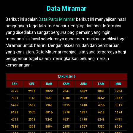
Data Miramar
Berikut ini adalah
Data Paito Miramar
berikut ini menyajikan hasil
pengundian togel Miramar secara lengkap dan rinci. Informasi
yang disediakan sangat berguna bagi pemain yang ingin
menganalisis hasil sebelumnya guna merumuskan prediksi togel
Miramar untuk hari ini. Dengan akses mudah dan pembaruan
yang konsisten, Data Miramar menjadi alat yang terpercaya bagi
penggemar togel dalam meningkatkan peluang meraih
kemenangan.
TAHUN 2019
SEN
SEL
RAB
KAM
JUM
SAB
MIN
3076
9938
8022
2631
4609
9041
3263
7051
1146
0653
4680
2890
8662
3187
5492
1509
9960
3325
1448
2656
3512
0181
2570
0816
5278
1837
2618
1174
4332
2508
3240
4521
3498
2249
4431
7880
1309
5894
2155
9727
7350
8009