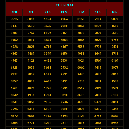
TAHUN 2024
SEN
SEL
RAB
KAM
JUM
SAB
MIN
7526
6088
5853
4964
0160
2214
5079
3145
9632
4655
2028
8066
8274
1580
3480
2769
8859
5151
4899
7073
2686
1952
4619
4608
5554
8063
8020
9785
4726
3823
6716
4167
6588
6708
2401
4360
7467
3945
6650
4958
1644
8718
4745
4121
6422
5539
4921
8564
0164
6928
2853
5684
7732
6062
4415
3979
8373
2802
0032
9231
9447
7056
6816
0857
4098
6402
3491
2750
9034
1588
6269
4070
9776
3235
8514
7329
9571
6042
1953
0704
5828
3693
7803
6109
9849
9860
2166
2736
4685
5373
3081
7796
8318
6862
9020
9078
0395
2344
4572
6565
9993
5194
4121
3788
5360
9364
6771
4241
7817
4818
2063
5946