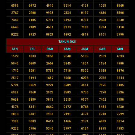
6595
6972
4910
5214
4131
1025
8568
2767
2488
9993
2334
0197
4630
3508
7449
1185
5731
9493
0754
2658
3640
6645
2489
4651
8373
7983
8784
3118
8222
9923
8821
1892
4819
8101
5790
TAHUN 2021
SEN
SEL
RAB
KAM
JUM
SAB
MIN
1522
1033
2868
7648
5195
2369
4693
5940
6809
2669
3845
1904
5154
4980
1710
9281
5759
7710
5002
3158
8876
2517
9194
1687
4060
6206
2756
9444
5724
5969
9221
6289
3814
7826
0105
6999
4360
2923
2583
9756
7270
5236
5638
5859
3813
3215
9574
7402
1758
4376
3341
6662
0172
8766
3484
6430
2816
0301
2953
2191
4374
0740
7299
7388
3083
8414
1466
2374
4889
0814
9252
0706
5340
3797
6154
8875
4783