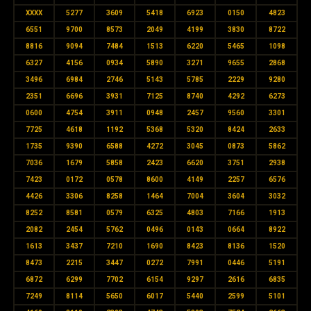
XXXX
5277
3609
5418
6923
0150
4823
6551
9700
8573
2049
4199
3830
8722
8816
9094
7484
1513
6220
5465
1098
6327
4156
0934
5890
3271
9655
2868
3496
6984
2746
5143
5785
2229
9280
2351
6696
3931
7125
8740
4292
6273
0600
4754
3911
0948
2457
9560
3301
7725
4618
1192
5368
5320
8424
2633
1735
9390
6588
4272
3045
0873
5862
7036
1679
5858
2423
6620
3751
2938
7423
0172
0578
8600
4149
2257
6576
4426
3306
8258
1464
7004
3604
3032
8252
8581
0579
6325
4803
7166
1913
2082
2454
5762
0496
0143
0664
8922
1613
3437
7210
1690
8423
8136
1520
8473
2215
3447
0272
7991
0446
5191
6872
6299
7702
6154
9297
2616
6835
7249
8114
5650
6017
5440
2599
5101