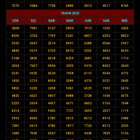
7373
9486
7738
5880
3812
4017
8769
TAHUN 2023
SEN
SEL
RAB
KAM
JUM
SAB
MIN
2808
7981
0127
5894
7972
1535
4250
8300
2762
7709
5241
6837
6292
8832
0335
3047
2514
8091
6288
0566
5907
4843
9219
3754
8072
3355
4692
8594
3168
2825
6518
8259
2681
0945
1714
2064
7607
5846
2430
9474
8652
2644
5541
0925
6524
7958
6113
9544
4715
1830
3713
8004
3589
4276
5521
3845
9855
3220
2498
9261
6529
1902
5074
4825
6621
0807
8488
2728
1046
0075
5233
5554
4457
6071
6802
0156
7048
8214
4353
9405
7721
2692
2337
1119
3992
8000
5783
0013
8512
8914
3488
7281
5019
4780
1877
7726
8312
2350
1680
7545
6367
5832
4428
7829
3136