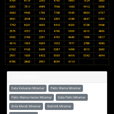
4169
8110
2303
4743
5803
7524
2663
6253
7511
4989
7946
1442
9912
5058
3082
9965
1700
7748
5949
8004
0737
4961
2538
7504
2259
6188
6847
5459
7792
8221
4693
9416
8233
0728
3968
2975
4757
0913
4745
5909
6313
4805
3955
3760
2291
4733
8645
7498
5817
4014
1053
9659
1032
7971
2788
4386
5762
9163
5640
3387
9498
4313
2600
2901
1630
0432
5550
8416
5342
4094
8780
2863
2901
8599
0114
POST TERKAIT
Data Keluaran Miramar
Paito Warna Miramar
Paito Warna Harian Miramar
Data Paito Miramar
Bola Merah Miramar
Statistik Miramar