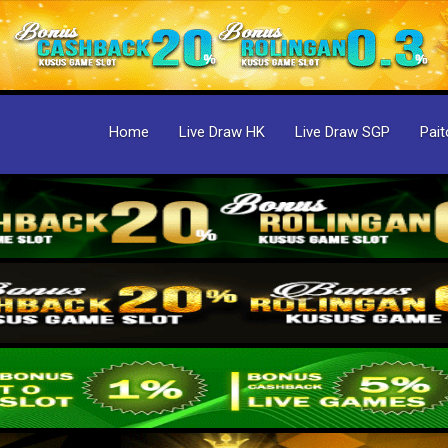
Home
Live Draw HK
Live Draw SGP
Pai