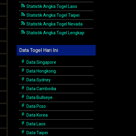
Statistik Angka Togel Laos
Statistik Angka Togel Taipei
Statistik Angka Togel Nevada
Statistik Angka Togel Lengkap
Data Togel Hari Ini
Data Singapore
Data Hongkong
Data Sydney
Data Cambodia
Data Bullseye
Data Pcso
Data Korea
Data Laos
Data Taipei