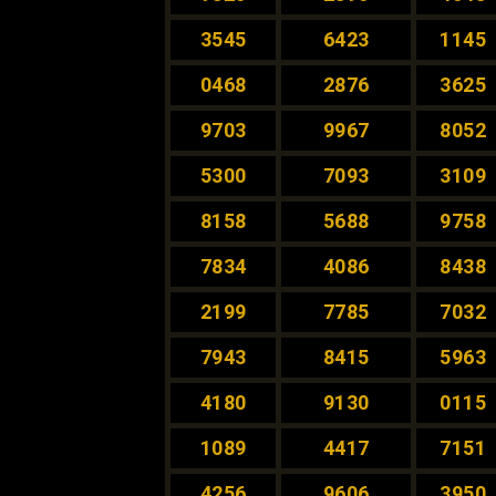
3545
6423
1145
0468
2876
3625
9703
9967
8052
5300
7093
3109
8158
5688
9758
7834
4086
8438
2199
7785
7032
7943
8415
5963
4180
9130
0115
1089
4417
7151
4256
9606
3950