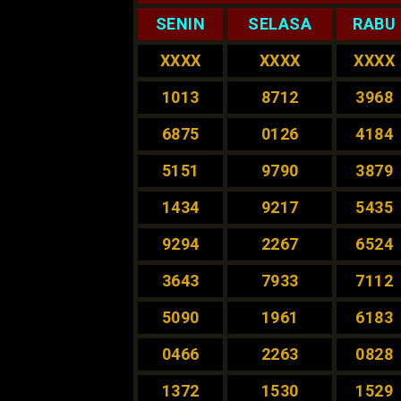
SENIN
SELASA
RABU
XXXX
XXXX
XXXX
1013
8712
3968
6875
0126
4184
5151
9790
3879
1434
9217
5435
9294
2267
6524
3643
7933
7112
5090
1961
6183
0466
2263
0828
1372
1530
1529