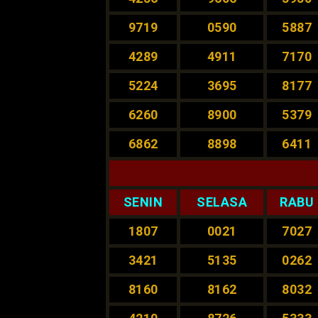
9719
0590
5887
4289
4911
7170
5224
3695
8177
6260
8900
5379
6862
8898
6411
SENIN
SELASA
RABU
1807
0021
7027
3421
5135
0262
8160
8162
8032