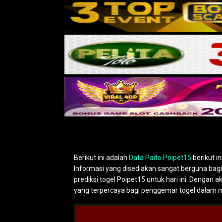
Berikut ini adalah
Data Paito Poipet15
berikut i
Informasi yang disediakan sangat berguna bag
prediksi togel Poipet15 untuk hari ini. Denga
yang terpercaya bagi penggemar togel dalam