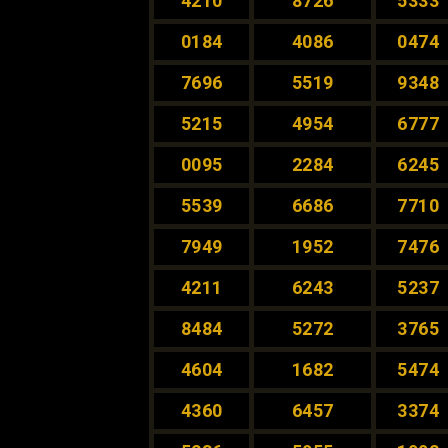
4210
8726
5333
0184
4086
0474
7696
5519
9348
5215
4954
6777
0095
2284
6245
5539
6686
7710
7949
1952
7476
4211
6243
5237
8484
5272
3765
4604
1682
5474
4360
6457
3374