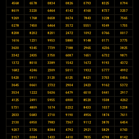
4568
6578
0834
0826
0793
8325
0794
8619
3220
6464
4142
4160
8737
3257
9269
1768
0658
0674
7843
3228
7565
0278
7450
6464
3572
5551
9349
1755
8208
8202
8201
2472
1092
0766
0017
1616
1231
9953
5880
9148
0171
3775
3630
9345
7739
7188
2965
4236
3825
3342
2435
3750
6087
1651
6732
9871
1372
8010
3389
1542
1672
9193
4372
1682
4246
2309
5011
1932
5777
4992
5420
5911
3120
6125
8421
3703
0456
3645
0661
2732
2904
2423
9162
5372
3534
1222
5636
6479
6510
0441
2917
4125
2491
5955
6900
8520
1508
4262
5731
4809
1074
0232
8433
1037
5238
2033
5683
2710
9190
4956
1874
7611
2130
6950
7983
7367
9112
3870
6454
9207
3726
8384
4792
2921
5829
0743
3157
0084
1433
4410
7835
4798
8142