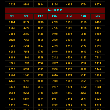
3425
8881
2834
9134
4904
3764
8679
TAHUN 2025
SEN
SEL
RAB
KAM
JUM
SAB
MIN
3464
8874
0836
4793
5116
8576
6467
5262
4729
4011
7755
1222
4526
0826
3380
3302
8138
6940
5359
6848
5969
2823
7566
4528
7850
3131
3131
4681
7201
3068
7627
2346
0941
2490
0145
9204
7658
0780
9949
5064
8630
6275
8108
1806
8548
2342
4530
1143
7411
2681
1255
5799
4567
8393
1719
5524
0656
8351
7335
7368
5776
0878
5440
8568
1840
1290
4616
8828
5543
3000
6442
9598
3808
5943
1707
2559
7277
4331
8556
7523
8967
1170
7752
1223
2258
8261
6185
8330
1395
3250
6896
9231
5384
3574
8911
7844
2871
0222
0843
9450
0311
1898
3782
8150
5016