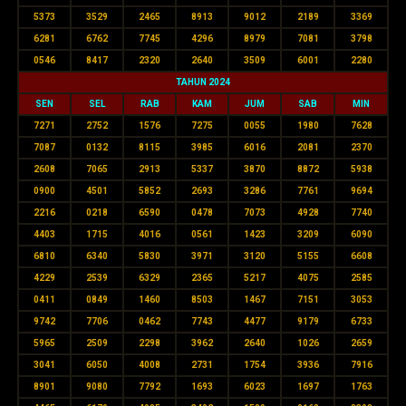
5373
3529
2465
8913
9012
2189
3369
6281
6762
7745
4296
8979
7081
3798
0546
8417
2320
2640
3509
6001
2280
TAHUN 2024
SEN
SEL
RAB
KAM
JUM
SAB
MIN
7271
2752
1576
7275
0055
1980
7628
7087
0132
8115
3985
6016
2081
2370
2608
7065
2913
5337
3870
8872
5938
0900
4501
5852
2693
3286
7761
9694
2216
0218
6590
0478
7073
4928
7740
4403
1715
4016
0561
1423
3209
6090
6810
6340
5830
3971
3120
5155
6608
4229
2539
6329
2365
5217
4075
2585
0411
0849
1460
8503
1467
7151
3053
9742
7706
0462
7743
4477
9179
6733
5965
2509
2298
3962
2640
1026
2659
3041
6050
4008
2731
1754
3936
7916
8901
9080
7792
1693
6023
1697
1763