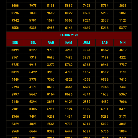
8688
7975
5138
5887
7473
5734
2833
0296
1833
9687
8022
0650
5295
2061
9342
5701
1594
5063
9224
2537
1120
8558
6338
6985
6144
4640
5216
5377
TAHUN 2023
SEN
SEL
RAB
KAM
JUM
SAB
MIN
8899
0227
9715
3283
3093
8562
4617
2161
7319
0695
7493
5853
7189
4223
6725
9913
3270
5762
6968
0941
7737
3029
6422
3915
4793
1167
8582
7198
4449
3779
7360
4526
4076
9556
7610
2794
3171
8619
4443
6699
2346
7340
2997
5647
0164
8696
4544
1635
5367
7140
6394
3895
9124
2387
4480
7006
2901
8306
6991
1924
1995
6751
8475
1366
7491
9208
1454
2131
5285
3171
6329
4825
2568
9795
6014
5000
3045
2560
6644
8388
6449
6089
5706
1894