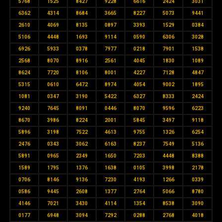
5768
1525
8427
9228
6616
2424
3031
6362
4314
8684
3665
8227
5073
9441
2610
4069
8135
0897
3393
1529
0384
5106
4448
1693
9114
0590
6306
3028
6926
5933
0378
7977
0218
7901
1538
2568
8070
8916
2561
4045
1830
1089
8624
7720
8106
8001
4227
7128
4847
5315
0610
6472
8974
4054
9002
1895
1081
0347
3190
5422
6327
8333
2424
9240
7645
8091
0446
8070
9596
6223
8670
3986
8224
2001
5845
3497
9118
5896
3198
7522
4613
9755
1326
6254
2476
0343
3062
6163
8237
7549
5136
5891
0965
2349
1650
7203
4448
8388
1589
1795
1376
1638
0105
3998
2178
0706
8146
9136
7230
4193
1266
0339
0586
9445
2608
1377
2764
5066
8780
4146
7021
3430
4114
1354
8538
3090
0177
6948
3094
7292
0288
2768
4018