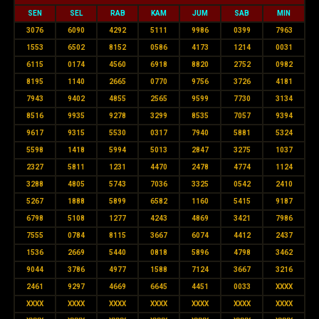
SEN
SEL
RAB
KAM
JUM
SAB
MIN
3076
6090
4292
5111
9986
0399
7963
1553
6502
8152
0586
4173
1214
0031
6115
0174
4560
6918
8820
2752
0982
8195
1140
2665
0770
9756
3726
4181
7943
9402
4855
2565
9599
7730
3134
8516
9935
9278
3299
8535
7057
9394
9617
9315
5530
0317
7940
5881
5324
5598
1418
5994
5013
2847
3275
1037
2327
5811
1231
4470
2478
4774
1124
3288
4805
5743
7036
3325
0542
2410
5267
1888
5899
6582
1160
5415
9187
6798
5108
1277
4243
4869
3421
7986
7555
0784
8115
3667
6074
4412
2437
1536
2669
5440
0818
5896
4798
3462
9044
3786
4977
1588
7124
3667
3216
2461
9297
4669
6645
4451
0033
XXXX
XXXX
XXXX
XXXX
XXXX
XXXX
XXXX
XXXX