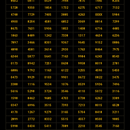
8602
5811
0539
7944
7875
1445
8256
5728
9350
1854
1732
6275
6717
7132
4748
7729
7405
3885
4263
XXXX
5984
4900
8204
4581
6852
3069
8814
7299
8675
7631
5906
1853
1408
6716
4485
1863
8489
1242
7338
1317
4634
6236
7897
3466
8301
9367
9645
9152
0886
4898
4581
3614
2930
1763
8464
7975
6344
5877
5641
7163
9984
6243
8543
0173
8942
7251
0638
9958
8019
2781
6886
9792
1163
6122
3255
4590
5450
0473
9929
0103
9901
0672
0822
3475
3388
1116
9534
1076
0539
5936
7496
5616
5298
3724
3546
4110
5072
3116
1598
8462
9685
4703
0738
6262
3389
0347
6996
3515
7393
7213
8015
6528
4170
1267
9279
3165
5704
8418
3211
2899
2772
8332
5515
4557
8500
9885
5998
0434
5411
7089
2210
3545
7160