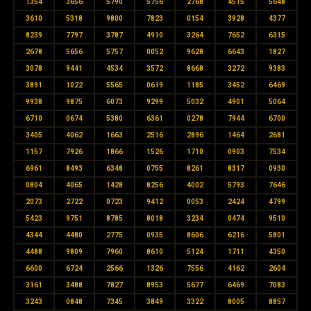
1354
3656
5790
5756
2768
4515
5648
3610
5318
9800
7823
0154
3928
4377
8239
7797
3787
4910
3264
7652
6315
2678
5656
5757
0052
9628
6643
1827
3078
9441
4534
3572
8668
3272
9383
3891
1022
5565
0619
1185
3452
6469
9938
9875
6073
9299
5032
4901
5064
6710
0674
5380
6361
0278
7944
6700
3405
4062
1663
2516
2896
1464
2681
1157
7926
1866
1526
1710
0903
7534
6961
8493
6348
0755
8261
8317
0930
0804
4065
1428
8256
4002
5793
7646
2073
2722
0723
9412
0053
2424
4799
5423
9751
8785
8018
3234
0474
9510
4344
4480
2775
0935
8606
6216
5801
4488
9809
7960
8610
5124
1711
4350
6600
6724
2566
1326
7556
4162
2604
3161
3488
7827
8953
5677
6469
7083
3243
0848
7345
3849
3322
8005
8857