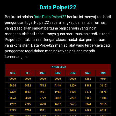
Data Poipet22
Berikut ini adalah
Data Paito Poipet22
berikut ini menyajikan hasil
pengundian togel Poipet22 secara lengkap dan rinci. Informasi
yang disediakan sangat berguna bagi pemain yang ingin
menganalisis hasil sebelumnya guna merumuskan prediksi togel
Poipet22 untuk hari ini. Dengan akses mudah dan pembaruan
yang konsisten, Data Poipet22 menjadi alat yang terpercaya bagi
penggemar togel dalam meningkatkan peluang meraih
kemenangan.
TAHUN 2022
SEN
SEL
RAB
KAM
JUM
SAB
MIN
XXXX
XXXX
XXXX
XXXX
XXXX
6987
2135
5864
6452
4512
4148
1220
9808
3610
0278
8513
4091
1953
9495
9171
4376
0573
2890
5779
6882
7202
1902
1186
1232
2715
2698
4697
6671
7844
9816
3213
6774
1511
9878
7649
6188
0319