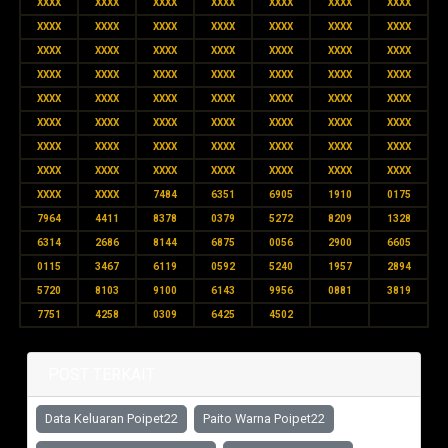
XXXX
XXXX
XXXX
XXXX
XXXX
XXXX
XXXX
XXXX
XXXX
XXXX
XXXX
XXXX
XXXX
XXXX
XXXX
XXXX
XXXX
XXXX
XXXX
XXXX
XXXX
XXXX
XXXX
XXXX
XXXX
XXXX
XXXX
XXXX
XXXX
XXXX
XXXX
XXXX
XXXX
XXXX
XXXX
XXXX
XXXX
XXXX
XXXX
XXXX
XXXX
XXXX
XXXX
XXXX
XXXX
XXXX
XXXX
XXXX
XXXX
XXXX
XXXX
XXXX
XXXX
XXXX
XXXX
XXXX
XXXX
XXXX
7484
6351
6905
1910
0175
7964
4411
8378
0379
5272
8209
1328
6314
2686
8144
6875
0056
2900
6605
0115
3467
6119
0592
5240
1957
2894
5720
8103
9100
6143
9956
0881
3819
7751
4258
0309
6425
4502
POST TERKAIT
Data Keluaran Poipet22
Paito Warna Poipet22