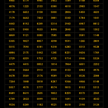
4465
6179
4985
3402
1589
0168
8308
4076
1223
2133
0380
4010
2983
1547
4178
6652
3158
5000
2806
5450
4633
7179
6642
7402
3881
3343
5784
1041
4443
8192
8249
5314
3943
6987
8812
4275
5900
9533
8496
2840
1505
1302
6869
9121
0080
7585
4055
3581
1148
5305
9827
8857
4398
9591
1265
2809
5015
7590
6181
9218
6283
0313
9528
6886
2175
5442
1245
8231
0636
1769
2729
6339
9752
4725
9714
0946
5324
4479
4415
0852
1814
7864
6001
2232
4918
3664
3913
0900
4133
6982
4976
0678
3569
2176
9589
2762
0526
2388
7264
1848
5818
8287
9366
4466
0148
5057
4570
3777
8574
9815
8102
5313
8689
8619
2635
9802
8259
8373
2369
6749
2022
0099
1034
1691
9139
4542
9536
0249
1182
9521
8618
2190
3124