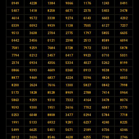
0949
4228
1384
9066
1176
1243
0491
5407
1418
8258
6071
2370
5403
3478
4614
9572
3338
9274
6143
6603
4202
0339
0092
9939
1138
7505
6127
7237
9513
3638
2704
2775
1797
5855
6635
0442
3456
0121
2398
2513
8589
6094
7581
9259
7684
0728
7972
5301
5878
7794
0212
3457
0417
9923
0710
5031
2374
0934
4356
5334
4027
5262
8199
0866
9393
4609
0360
0913
9538
9710
8877
9469
6837
4224
5596
4824
6003
8200
2624
7616
1300
5827
0842
7998
5173
1828
8528
8909
2788
7414
0964
5863
9259
9310
7332
4164
3478
8074
9593
9300
1951
3616
7702
6087
3770
0253
6048
8808
3477
0294
5784
7718
1991
5133
6932
9281
6237
4240
8225
5499
6625
5451
5671
2189
0736
6346
0012
3636
8546
4638
6255
7740
2746