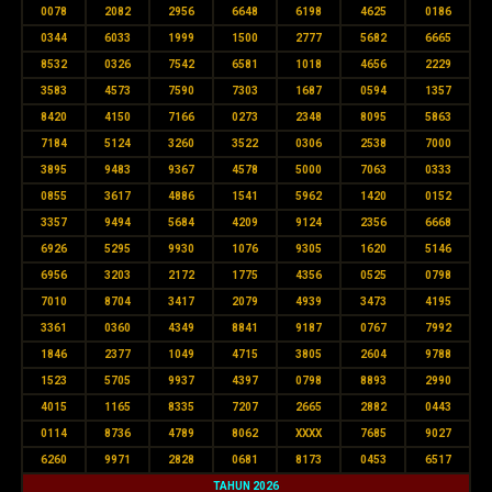
0078
2082
2956
6648
6198
4625
0186
0344
6033
1999
1500
2777
5682
6665
8532
0326
7542
6581
1018
4656
2229
3583
4573
7590
7303
1687
0594
1357
8420
4150
7166
0273
2348
8095
5863
7184
5124
3260
3522
0306
2538
7000
3895
9483
9367
4578
5000
7063
0333
0855
3617
4886
1541
5962
1420
0152
3357
9494
5684
4209
9124
2356
6668
6926
5295
9930
1076
9305
1620
5146
6956
3203
2172
1775
4356
0525
0798
7010
8704
3417
2079
4939
3473
4195
3361
0360
4349
8841
9187
0767
7992
1846
2377
1049
4715
3805
2604
9788
1523
5705
9937
4397
0798
8893
2990
4015
1165
8335
7207
2665
2882
0443
0114
8736
4789
8062
XXXX
7685
9027
6260
9971
2828
0681
8173
0453
6517
TAHUN 2026