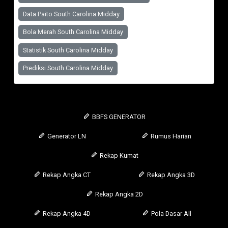
Data Paito South Carolina Midday
Bola Merah South Carolina Midday
Statistik South Carolina Midday
Prediksi South Carolina Midday
BBFS GENERATOR
Generator LN
Rumus Harian
Rekap Kumat
Rekap Angka CT
Rekap Angka 3D
Rekap Angka 2D
Rekap Angka 4D
Pola Dasar All