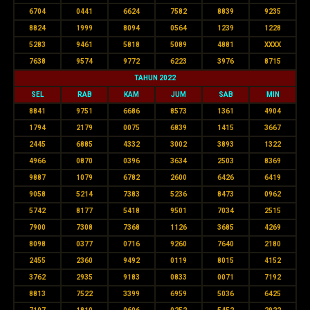
6704
0441
6624
7582
8839
9235
8824
1999
8094
0564
1239
1228
5283
9461
5818
5089
4881
XXXX
7638
9574
9772
6223
3976
8715
TAHUN 2022
SEL
RAB
KAM
JUM
SAB
MIN
8841
9751
6686
8573
1361
4904
1794
2179
0075
6839
1415
3667
2445
6885
4332
3002
3893
1322
4966
0870
0396
3634
2503
8369
9887
1079
6782
2600
6426
6419
9058
5214
7383
5236
8473
0962
5742
8177
5418
9501
7034
2515
7900
7308
7368
1126
3685
4269
8098
0377
0716
9260
7640
2180
2455
2360
9492
0119
8015
4152
3762
2935
9183
0833
0071
7192
8813
7522
3399
6959
5036
6425