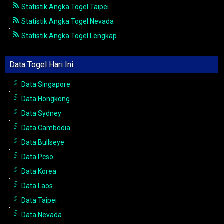
Statistik Angka Togel Taipei
Statistik Angka Togel Nevada
Statistik Angka Togel Lengkap
Data Togel Hari Ini
Data Singapore
Data Hongkong
Data Sydney
Data Cambodia
Data Bullseye
Data Pcso
Data Korea
Data Laos
Data Taipei
Data Nevada