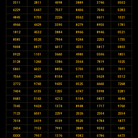
3511
2811
4098
3889
3746
0502
6229
5447
7537
8406
7046
5282
4845
9733
2226
0562
0611
1021
4966
4429
3390
8279
8950
1781
1812
4532
3884
8966
8946
0521
8585
0520
7904
9244
2253
1735
9008
0877
6017
4551
5817
0803
0923
1101
3660
4980
5506
1851
3128
1260
1386
3564
7819
1025
5861
6021
8856
5730
3343
7011
7564
2440
8104
6713
5624
0312
2772
9740
9435
0525
6660
7268
7404
6135
1255
6747
5998
3281
0683
5163
4212
5104
0837
4046
7345
9424
1374
8948
1717
9760
7123
6501
2259
2026
2304
2554
7018
3419
4139
9520
9784
1877
2434
7153
7991
2889
9592
1685
XXXX
7907
1376
9382
0786
6473