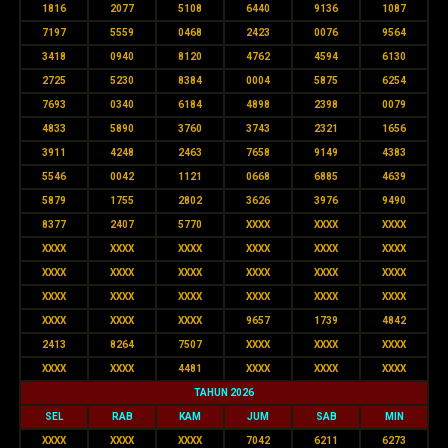
1816
2077
5108
6440
9136
1087
7197
5559
0468
2423
0076
9564
3418
0940
8120
4762
4594
6130
2725
5230
8384
0004
5875
6254
7693
0340
6184
4898
2398
0079
4833
5890
3760
3743
2321
1656
3911
4248
2463
7658
9149
4383
5546
0042
1121
0668
6885
4639
5879
1755
2802
3626
3976
9490
8377
2407
5770
XXXX
XXXX
XXXX
XXXX
XXXX
XXXX
XXXX
XXXX
XXXX
XXXX
XXXX
XXXX
XXXX
XXXX
XXXX
XXXX
XXXX
XXXX
XXXX
XXXX
XXXX
XXXX
XXXX
XXXX
9657
1739
4842
2413
8264
7507
XXXX
XXXX
XXXX
XXXX
XXXX
4481
XXXX
XXXX
XXXX
TAHUN 2026
SEL
RAB
KAM
JUM
SAB
MIN
XXXX
XXXX
XXXX
7042
6211
6273