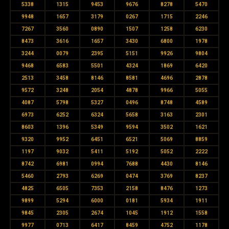
5338
1315
9453
9676
8278
5470
9948
1657
3179
0267
1715
2246
7267
3560
0890
1507
1258
6230
8473
3616
1657
3430
6800
1978
3244
0079
2395
5151
9926
9804
9468
6583
5501
4324
1869
6420
2513
3458
8146
8581
4696
2878
9572
3248
2054
4878
9966
5055
4087
5798
5327
0496
8748
4589
6973
6252
6324
5658
3163
2301
8603
1396
5349
9594
3502
1621
9320
9952
6451
6521
5069
8859
1197
9032
5411
5192
5052
2222
8742
6981
0994
7688
4430
8146
5460
2793
6269
0474
3769
8237
4825
6505
7353
2158
8476
1273
9899
5294
6000
0181
5934
1911
9845
2305
2674
1045
1912
1558
9977
0713
6417
8459
4752
1178