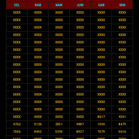
SEL
RAB
KAM
JUM
SAB
MIN
XXXX
XXXX
XXXX
XXXX
XXXX
XXXX
XXXX
XXXX
XXXX
XXXX
XXXX
XXXX
XXXX
XXXX
XXXX
XXXX
XXXX
XXXX
XXXX
XXXX
XXXX
XXXX
XXXX
XXXX
XXXX
XXXX
XXXX
XXXX
XXXX
XXXX
XXXX
XXXX
XXXX
XXXX
XXXX
XXXX
XXXX
XXXX
XXXX
XXXX
XXXX
XXXX
XXXX
XXXX
XXXX
XXXX
XXXX
XXXX
XXXX
XXXX
XXXX
XXXX
XXXX
XXXX
XXXX
XXXX
XXXX
XXXX
XXXX
XXXX
XXXX
XXXX
XXXX
XXXX
XXXX
XXXX
XXXX
XXXX
XXXX
XXXX
XXXX
XXXX
XXXX
XXXX
XXXX
XXXX
XXXX
XXXX
XXXX
XXXX
XXXX
XXXX
XXXX
XXXX
XXXX
XXXX
XXXX
XXXX
8617
4361
4762
0126
2051
9887
1590
8479
7006
8493
5395
8937
7079
5616