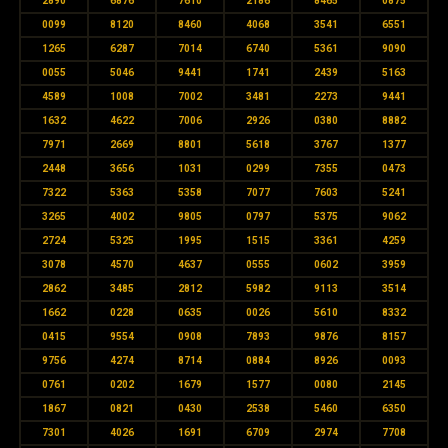
2890
6876
7610
2186
8465
0875
0099
8120
8460
4068
3541
6551
1265
6287
7014
6740
5361
9090
0055
5046
9441
1741
2439
5163
4589
1008
7002
3481
2273
9441
1632
4622
7006
2926
0380
8882
7971
2669
8801
5618
3767
1377
2448
3656
1031
0299
7355
0473
7322
5363
5358
7077
7603
5241
3265
4002
9805
0797
5375
9062
2724
5325
1995
1515
3361
4259
3078
4570
4637
0555
0602
3959
2862
3485
2812
5982
9113
3514
1662
0228
0635
0026
5610
8332
0415
9554
0908
7893
9876
8157
9756
4274
8714
0884
8926
0093
0761
0202
1679
1577
0080
2145
1867
0821
0430
2538
5460
6350
7301
4026
1691
6709
2974
7708