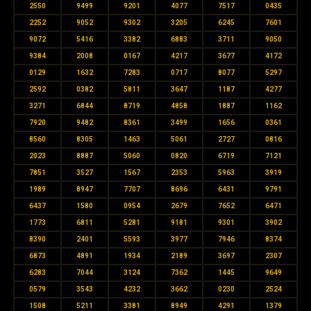
2550
9499
9201
4077
7517
0435
2252
9052
9302
3205
6245
7601
9072
5416
3382
6883
3711
9050
9384
2008
0167
4217
3677
4172
0129
1632
7283
0717
8077
5297
2592
0382
5811
3647
1187
4277
3271
6844
8719
4858
1887
1162
7920
9482
8361
3499
1656
0361
8560
8305
1463
5061
2727
0816
2023
8887
5060
0820
6719
7121
7851
3527
1567
2353
5963
3919
1989
8947
7707
8696
6431
9791
6437
1580
0954
2679
7652
6471
1773
6811
5281
9181
9301
3902
8390
2401
5593
3977
7946
8374
6873
4891
1934
2189
3697
2307
6283
7044
3124
7362
1445
9649
0579
3543
4232
3662
0230
2524
1508
5211
3381
8949
4291
1379