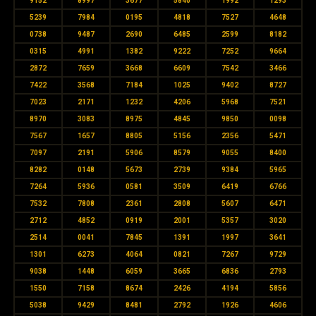
9152
8997
3677
5840
1992
1293
5239
7984
0195
4818
7527
4648
0738
9487
2690
6485
2599
8182
0315
4991
1382
9222
7252
9664
2872
7659
3668
6609
7542
3466
7422
3568
7184
1025
9402
8727
7023
2171
1232
4206
5968
7521
8970
3083
8975
4845
9850
0098
7567
1657
8805
5156
2356
5471
7097
2191
5906
8579
9055
8400
8282
0148
5673
2739
9384
5965
7264
5936
0581
3509
6419
6766
7532
7808
2361
2808
5607
6471
2712
4852
0919
2001
5357
3020
2514
0041
7845
1391
1997
3641
1301
6273
4064
0821
7267
9729
9038
1448
6059
3665
6836
2793
1550
7158
8674
2426
4194
5856
5038
9429
8481
2792
1926
4606