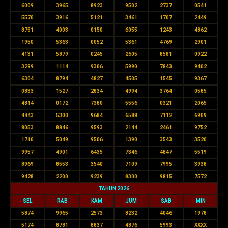
6009
3965
8923
9502
2737
0541
5570
3916
5121
3461
1707
2449
8751
4003
0150
6055
1243
4862
1950
5363
0052
5361
4769
2901
4131
5879
0245
2605
8581
0922
3299
1114
9306
5990
7843
9402
6304
8794
4827
4505
1545
9367
0833
1527
2834
4994
3764
0585
4814
0172
7380
5556
0321
2065
4443
5300
9684
6588
7112
6909
8053
8846
9593
2144
2461
9752
1710
5049
9506
1390
3543
3520
9957
4901
6435
7346
4847
5519
8969
8553
3540
7109
7995
3938
9428
2200
9239
8300
9815
7572
TAHUN 2026
SEL
RAB
KAM
JUM
SAB
MIN
5874
9965
2573
8232
4046
1978
5174
8781
8837
4876
5993
XXXX