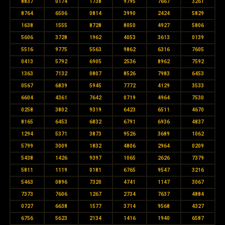
8837
0174
1738
9795
7667
3261
8764
6506
0814
3990
2424
5829
1638
1555
8728
8050
4927
5806
5606
3728
1962
4053
3613
0139
5516
9775
5563
9862
6316
7605
0413
5792
6905
2536
8962
7592
1363
7132
0807
8526
7983
6453
0567
6839
5945
7772
4129
3533
6604
4361
7642
0719
4964
7530
0258
3802
9319
6423
6511
4670
8165
6453
6832
6791
6936
4837
1294
5371
3873
9526
3689
1062
5799
3009
1832
4806
2964
0209
5438
1426
9397
1065
2626
7379
5811
1119
0181
6765
9547
3216
5463
0896
7320
4741
1147
3067
7373
7606
1267
2734
7637
4884
0727
6638
1577
3714
9568
4327
6756
5623
2134
1416
1940
6587