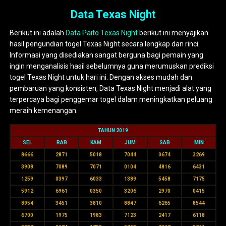
Data Texas Night
Berikut ini adalah
Data Paito Texas Night
berikut ini menyajikan
hasil pengundian togel Texas Night secara lengkap dan rinci.
Informasi yang disediakan sangat berguna bagi pemain yang
ingin menganalisis hasil sebelumnya guna merumuskan prediksi
togel Texas Night untuk hari ini. Dengan akses mudah dan
pembaruan yang konsisten, Data Texas Night menjadi alat yang
terpercaya bagi penggemar togel dalam meningkatkan peluang
meraih kemenangan.
TAHUN 2019
SEL
RAB
KAM
JUM
SAB
MIN
8666
2871
5018
7044
0674
3269
3908
7089
7071
0104
4816
6431
1259
0397
6033
1389
5458
7175
5912
6961
0350
3206
2970
0415
8954
3451
3810
8847
6265
8544
6700
1975
1983
7123
2417
6118