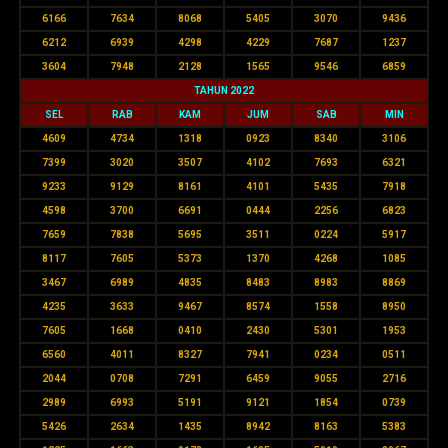
6166
7634
8068
5405
3070
9436
6212
6939
4298
4229
7687
1237
3604
7948
2128
1565
9546
6859
TAHUN 2022
SEL
RAB
KAM
JUM
SAB
MIN
4609
4734
1318
0923
8340
3106
7399
3020
3507
4102
7693
6321
9233
9129
8161
4101
5435
7918
4598
3700
6691
0444
2256
6823
7659
7838
5695
3511
0224
5917
8117
7605
5373
1370
4268
1085
3467
6989
4835
8483
8983
8869
4235
3633
9467
8574
1558
8950
7605
1668
0410
2430
5301
1953
6560
4011
8327
7941
0234
0511
2044
0708
7291
6459
9055
2716
2989
6993
5191
9121
1854
0739
5426
2634
1435
8942
8163
5383