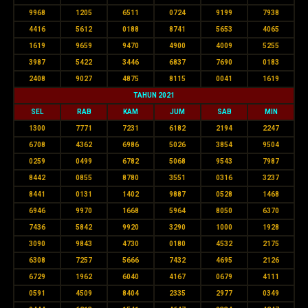
9968
1205
6511
0724
9199
7938
4416
5612
0188
8741
5653
4065
1619
9659
9470
4900
4009
5255
3987
5422
3446
6837
7690
0183
2408
9027
4875
8115
0041
1619
TAHUN 2021
SEL
RAB
KAM
JUM
SAB
MIN
1300
7771
7231
6182
2194
2247
6708
4362
6986
5026
3854
9504
0259
0499
6782
5068
9543
7987
8442
0855
8780
3551
0316
3237
8441
0131
1402
9887
0528
1468
6946
9970
1668
5964
8050
6370
7436
5842
9920
3290
1000
1928
3090
9843
4730
0180
4532
2175
6308
7257
5666
7432
4695
2126
6729
1962
6040
4167
0679
4111
0591
4509
8404
2335
2977
0349