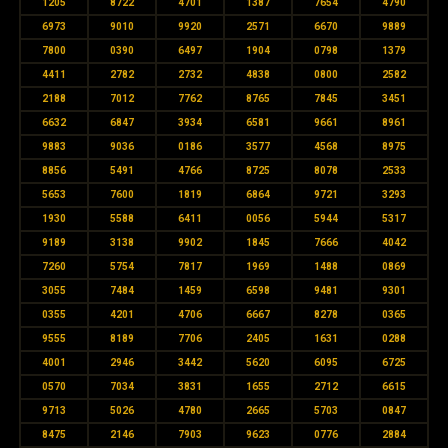
1205
8722
4701
1387
7654
4790
6973
9010
9920
2571
6670
9889
7800
0390
6497
1904
0798
1379
4411
2782
2732
4838
0800
2582
2188
7012
7762
8765
7845
3451
6632
6847
3934
6581
9661
8961
9883
9036
0186
3577
4568
8975
8856
5491
4766
8725
8078
2533
5653
7600
1819
6864
9721
3293
1930
5588
6411
0056
5944
5317
9189
3138
9902
1845
7666
4042
7260
5754
7817
1969
1488
0869
3055
7484
1459
6598
9481
9301
0355
4201
4706
6667
8278
0365
9555
8189
7706
2405
1631
0288
4001
2946
3442
5620
6095
6725
0570
7034
3831
1655
2712
6615
9713
5026
4780
2665
5703
0847
8475
2146
7903
9623
0776
2884