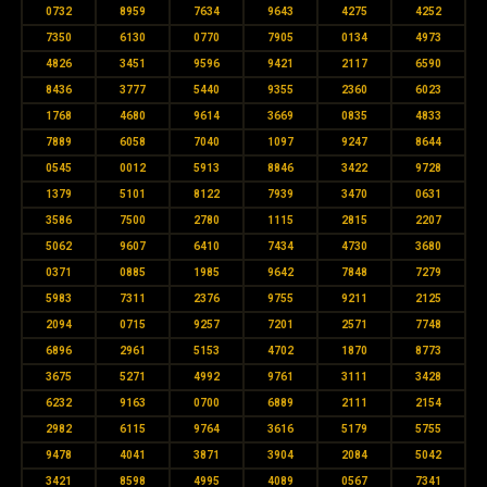
0732
8959
7634
9643
4275
4252
7350
6130
0770
7905
0134
4973
4826
3451
9596
9421
2117
6590
8436
3777
5440
9355
2360
6023
1768
4680
9614
3669
0835
4833
7889
6058
7040
1097
9247
8644
0545
0012
5913
8846
3422
9728
1379
5101
8122
7939
3470
0631
3586
7500
2780
1115
2815
2207
5062
9607
6410
7434
4730
3680
0371
0885
1985
9642
7848
7279
5983
7311
2376
9755
9211
2125
2094
0715
9257
7201
2571
7748
6896
2961
5153
4702
1870
8773
3675
5271
4992
9761
3111
3428
6232
9163
0700
6889
2111
2154
2982
6115
9764
3616
5179
5755
9478
4041
3871
3904
2084
5042
3421
8598
4995
4089
0567
7341