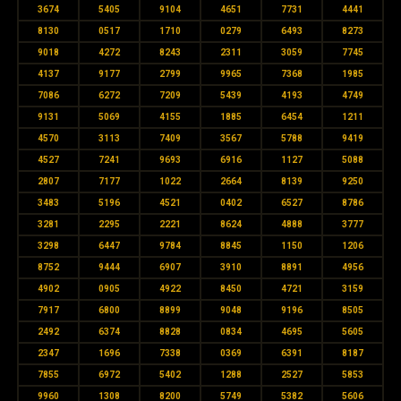
3674
5405
9104
4651
7731
4441
8130
0517
1710
0279
6493
8273
9018
4272
8243
2311
3059
7745
4137
9177
2799
9965
7368
1985
7086
6272
7209
5439
4193
4749
9131
5069
4155
1885
6454
1211
4570
3113
7409
3567
5788
9419
4527
7241
9693
6916
1127
5088
2807
7177
1022
2664
8139
9250
3483
5196
4521
0402
6527
8786
3281
2295
2221
8624
4888
3777
3298
6447
9784
8845
1150
1206
8752
9444
6907
3910
8891
4956
4902
0905
4922
8450
4721
3159
7917
6800
8899
9048
9196
8505
2492
6374
8828
0834
4695
5605
2347
1696
7338
0369
6391
8187
7855
6972
5402
1288
2527
5853
9960
1308
8200
5749
5382
5606