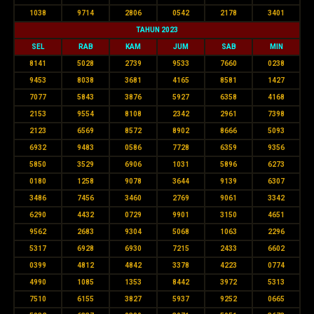
1038
9714
2806
0542
2178
3401
TAHUN 2023
SEL
RAB
KAM
JUM
SAB
MIN
8141
5028
2739
9533
7660
0238
9453
8038
3681
4165
8581
1427
7077
5843
3876
5927
6358
4168
2153
9554
8108
2342
2961
7398
2123
6569
8572
8902
8666
5093
6932
9483
0586
7728
6359
9356
5850
3529
6906
1031
5896
6273
0180
1258
9078
3644
9139
6307
3486
7456
3460
2769
9061
3342
6290
4432
0729
9901
3150
4651
9562
2683
9304
5068
1063
2296
5317
6928
6930
7215
2433
6602
0399
4812
4842
3378
4223
0774
4990
1085
1353
8442
3972
5313
7510
6155
3827
5937
9252
0665