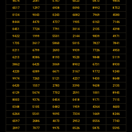
4674
2581
5767
6023
0873
9856
6517
1297
6938
0090
8992
8752
0134
9043
0243
6082
7969
4580
8444
4470
4737
1905
6163
7146
0451
7724
7791
3014
2135
4398
9422
1999
5501
2144
9839
4971
1735
3617
5860
5015
7827
7841
0211
6799
2693
9939
7726
4950
6213
8386
8193
9520
9848
5119
3862
6425
3069
8902
6731
8930
4220
6389
6671
3167
9772
9240
9974
7263
5121
4237
9430
8648
6420
1557
2783
3390
9638
2135
6129
5674
7702
2591
1001
8945
8003
9376
0454
0418
9171
7115
0348
5105
0482
1959
4364
4600
6264
5541
9095
7334
1669
8246
6597
2686
4073
2952
0556
7743
2097
7077
9975
0526
5875
5595