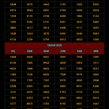
5848
4373
6462
1199
1633
5036
8214
4842
3841
9744
9464
4024
1358
8170
3738
4208
1886
9142
1695
3945
0141
0351
2347
0400
2884
3017
3814
9448
9111
2359
7628
1034
2575
3995
3646
5054
8136
2738
0799
6412
6032
1366
TAHUN 2020
SEL
RAB
KAM
JUM
SAB
MIN
9408
5838
9061
7099
7990
7295
8744
1605
8964
4038
9254
7311
8039
7408
8659
5917
3785
9597
1284
1520
8430
7428
9979
2463
5356
1755
7187
5970
4505
2968
6228
5609
2399
3603
8591
5448
2147
0675
6062
5792
3716
5342
1453
0352
0175
6654
8652
0614
6777
8873
3703
4195
0001
3667