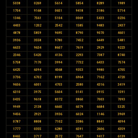
5038
0269
5614
5854
8289
1989
1704
9168
0651
9418
3186
5714
1346
7561
5104
0069
5433
0236
4403
1202
2542
1585
9483
2437
4878
5859
9695
8790
9070
4601
3936
3558
9780
7452
6449
5481
6633
9634
8607
7619
2929
9223
2346
5420
4136
2293
7387
8740
5758
7170
3994
7732
6433
7574
6425
6094
4068
9353
9980
4705
3736
6702
8199
6964
7162
4720
9656
6001
4703
2580
4316
3419
6310
3975
5604
0141
0915
1591
0435
9618
8372
0860
7003
7093
9949
2138
6665
6079
6684
5325
9456
2921
3936
6024
1146
3969
0787
8808
7102
3386
8841
4094
1777
0355
6280
6591
2606
4359
8465
3717
2572
7647
9417
6139