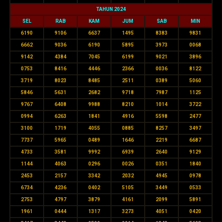
TAHUN 2024
SEL
RAB
KAM
JUM
SAB
MIN
6190
9106
6637
1495
8383
9831
6662
9036
6190
5895
3973
0068
9142
4384
7045
6199
9021
3896
0753
8416
4446
2366
0036
8122
3719
8023
8485
2511
0389
5060
5846
5631
2682
9718
7987
1125
9767
6408
9988
8210
1014
3722
0994
6263
1841
4916
5598
2477
3100
1719
4055
0885
8257
3497
7737
5965
0489
1646
2219
6687
4733
3581
9992
6939
2640
9129
1144
4063
0296
0026
0351
1840
2453
2157
3342
2032
4945
0978
6734
4236
0402
5105
3449
0533
2753
4797
3879
4161
2099
5891
1961
0444
1317
3273
4051
0420