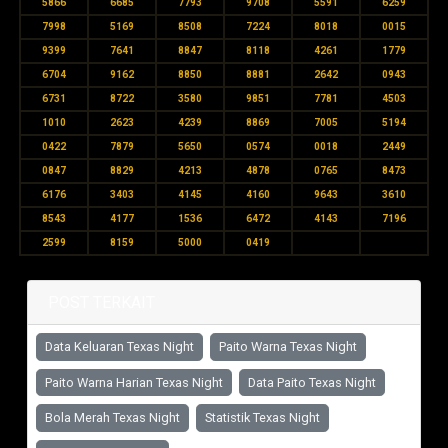
5866
6685
7793
9708
5591
6259
7998
5169
8508
7224
8018
0015
9399
7641
8847
8118
4261
1779
6704
9162
8850
8881
2642
0943
6731
8722
3580
9851
7781
4503
1010
2623
4239
8869
7005
5194
0422
7879
5650
0574
0018
2449
0847
8829
4213
4878
0765
8473
6176
3403
4145
4160
9643
3610
8543
4177
1536
6472
4143
7196
2599
8159
5000
0419
POST TERKAIT
Data Keluaran Texas Night
Paito Warna Texas Night
Paito Warna Harian Texas Night
Data Paito Texas Night
Bola Merah Texas Night
Statistik Texas Night