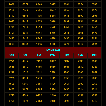
4632
6974
8940
3025
9301
8774
6037
8966
7339
3226
6567
0267
4179
3470
6177
6395
1435
8294
9613
5507
2806
1683
5497
9633
2090
5999
2931
4088
4784
7813
5694
5690
1458
8224
3764
8721
2947
6461
3898
2513
0553
5479
4483
7492
0267
4670
4433
1209
5121
0324
3544
1075
6188
5670
4317
7691
TAHUN 2021
SEN
SEL
RAB
KAM
JUM
SAB
MIN
3271
4717
7152
2897
6034
2535
0100
0085
2682
9455
3519
6066
0332
5729
1298
1794
2611
7758
9502
5200
5669
6266
8011
5779
7145
8755
5929
5203
4058
5687
3351
1160
6661
6885
6759
1405
3677
0294
5254
3637
0014
3011
8746
4607
6137
5754
2200
2092
2691
3758
1674
3303
3088
6591
2339
4515