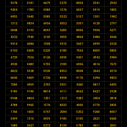
9378
0181
6679
5270
8056
3341
2942
9204
1783
0380
1576
6507
0919
1855
6955
3645
5585
5322
5157
1301
1982
1312
0834
6936
0552
3307
4120
2797
5848
0193
8093
4205
8006
9906
4271
4322
7940
2143
4350
4864
5486
4366
9414
6086
1508
9315
3607
6999
3324
5742
5658
5223
0180
7562
8659
0855
4729
7536
0126
0095
9431
4942
3984
4920
0483
5755
2183
6906
4516
7673
6822
9328
5920
8352
8008
2642
4374
6040
9409
5726
8908
9170
0296
9832
7380
4909
2703
5931
4265
0817
6493
9185
9740
8814
4111
8562
8427
3928
5948
0804
1251
1212
9287
2454
2818
4788
9965
1576
8333
4000
0770
3835
1760
1650
0747
2584
5252
9260
8007
3499
1310
6939
9183
5105
2621
0665
1680
3627
0272
8130
5783
4611
2061