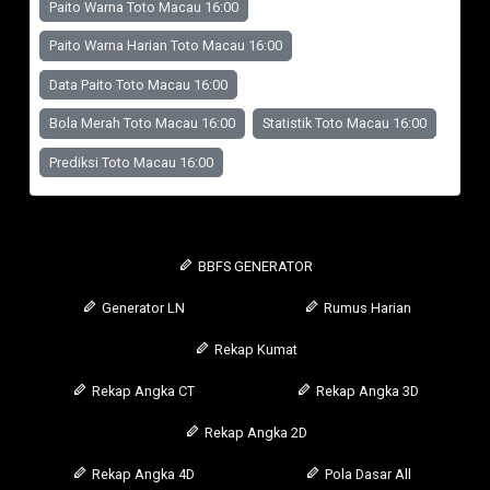
Paito Warna Toto Macau 16:00
Paito Warna Harian Toto Macau 16:00
Data Paito Toto Macau 16:00
Bola Merah Toto Macau 16:00
Statistik Toto Macau 16:00
Prediksi Toto Macau 16:00
BBFS GENERATOR
Generator LN
Rumus Harian
Rekap Kumat
Rekap Angka CT
Rekap Angka 3D
Rekap Angka 2D
Rekap Angka 4D
Pola Dasar All