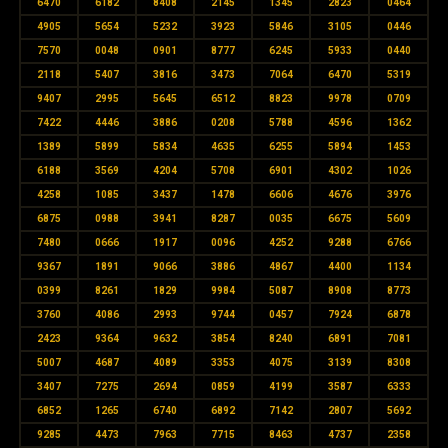
6470
6182
8408
2145
1345
2823
0464
4905
5654
5232
3923
5846
3105
0446
7570
0048
0901
8777
6245
5933
0440
2118
5407
3816
3473
7064
6470
5319
9407
2995
5645
6512
8823
9978
0709
7422
4446
3886
0208
5788
4596
1362
1389
5899
5834
4635
6255
5894
1453
6188
3569
4204
5708
6901
4302
1026
4258
1085
3437
1478
6606
4676
3976
6875
0988
3941
8287
0035
6675
5609
7480
0666
1917
0096
4252
9288
6766
9367
1891
9066
3886
4867
4400
1134
0399
8261
1829
9984
5087
8908
8773
3760
4086
2993
9744
0457
7924
6878
2423
9364
9632
3854
8240
6891
7081
5007
4687
4089
3353
4075
3139
8308
3407
7275
2694
0859
4199
3587
6333
6852
1265
6740
6892
7142
2807
5692
9285
4473
7963
7715
8463
4737
2358