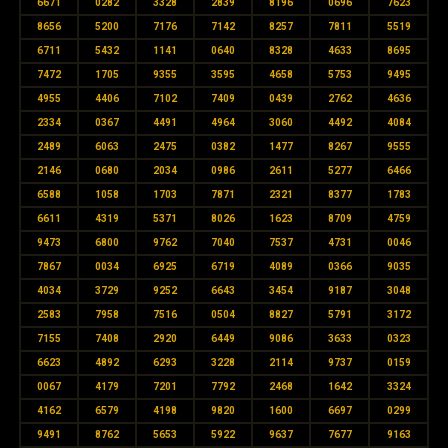
6671
0282
3328
2839
8196
0696
7623
8656
5200
7176
7142
8257
7811
5519
6711
5432
1141
0640
8328
4633
8695
7472
1705
9355
3595
4658
5753
9495
4955
4406
7102
7409
0439
2762
4636
2334
0367
4491
4964
3060
4492
4084
2489
6063
2475
0382
1477
8267
9555
2146
0680
2034
0986
2611
5277
6466
6588
1058
1703
7871
2321
8377
1783
6611
4319
5371
8026
1623
8709
4759
9473
6800
9762
7040
7537
4731
0046
7867
0034
6925
6719
4089
0366
9035
4034
3729
9252
6643
3454
9187
3048
2583
7958
7516
0504
8827
5791
3172
7155
7408
2920
6449
9086
3633
0323
6623
4892
6293
3228
2114
9737
0159
0067
4179
7201
7792
2468
1642
3324
4162
6579
4198
9820
1600
6697
0299
9491
8762
5653
5922
9637
7677
9163