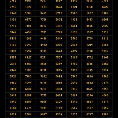
2782
6561
0007
1569
8640
5545
7755
0742
1626
1874
8693
8721
9720
6522
9940
5605
9475
5217
2586
1807
5108
1331
6572
7768
2074
1338
6483
6268
3737
7188
8573
2462
8501
8805
2622
6842
4253
7139
6229
9693
7102
1918
9410
1683
9480
0449
3590
6749
9316
5152
3097
4492
9256
2638
2219
0651
3083
3294
9583
7644
4022
2598
9837
8555
9927
5251
4507
5107
4742
5165
2596
8869
2858
5389
8707
4035
0369
2847
1300
0598
8015
1853
6345
1334
7520
7982
7642
4094
7594
9836
0783
1052
4794
0170
7830
0540
0832
7174
3898
6834
9763
5393
5935
3675
1356
2015
8588
7745
5654
5609
6356
4602
1842
6601
0555
0329
8347
8857
9114
4160
0276
2881
6119
7507
1137
1952
8639
5484
9687
9309
1634
0277
9306