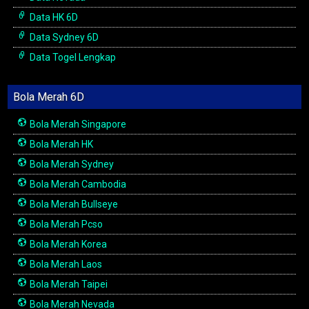
Data HK 6D
Data Sydney 6D
Data Togel Lengkap
Bola Merah 6D
Bola Merah Singapore
Bola Merah HK
Bola Merah Sydney
Bola Merah Cambodia
Bola Merah Bullseye
Bola Merah Pcso
Bola Merah Korea
Bola Merah Laos
Bola Merah Taipei
Bola Merah Nevada