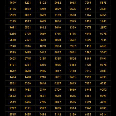
7879
5201
5122
0082
1063
7299
5873
8166
3052
6280
9829
0675
3997
3631
5989
3007
3609
3169
3503
1167
6551
6145
1512
2673
1836
0345
0455
1843
9691
0501
1912
7640
1339
7373
2857
5216
0778
7669
9715
8115
4049
0776
7580
7421
6630
8098
5602
4220
7344
6940
3316
1063
8304
6952
1418
6869
9599
3485
0442
4817
0861
3486
3067
2923
0745
0195
9335
9526
8199
5491
8101
5351
9216
4895
5482
1726
0976
1642
0680
3985
6017
5140
7715
3483
1484
1498
9210
5031
3601
2233
6593
2561
0329
5846
4267
5813
7054
6725
3563
4983
0349
0729
8860
9948
9252
5593
5458
4591
4630
1635
6956
0099
2519
3486
7785
0047
4595
0224
4228
5287
8121
7387
1835
4914
2760
0783
5515
5455
4494
7142
6150
6155
0314