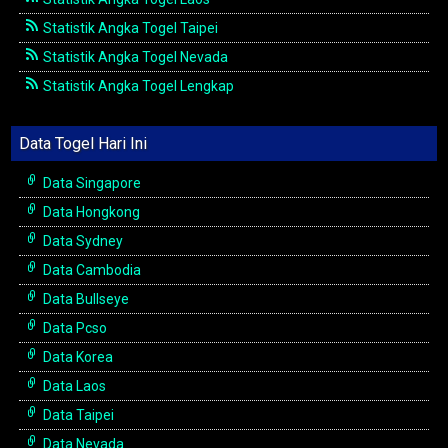
Statistik Angka Togel Taipei
Statistik Angka Togel Nevada
Statistik Angka Togel Lengkap
Data Togel Hari Ini
Data Singapore
Data Hongkong
Data Sydney
Data Cambodia
Data Bullseye
Data Pcso
Data Korea
Data Laos
Data Taipei
Data Nevada