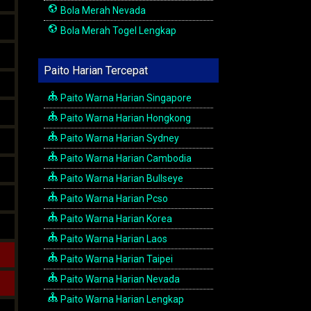
Bola Merah Nevada
Bola Merah Togel Lengkap
Paito Harian Tercepat
Paito Warna Harian Singapore
Paito Warna Harian Hongkong
Paito Warna Harian Sydney
Paito Warna Harian Cambodia
Paito Warna Harian Bullseye
Paito Warna Harian Pcso
Paito Warna Harian Korea
Paito Warna Harian Laos
Paito Warna Harian Taipei
Paito Warna Harian Nevada
Paito Warna Harian Lengkap