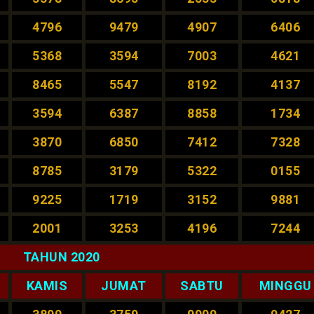
4796
9479
4907
6406
5368
3594
7003
4621
8465
5547
8192
4137
3594
6387
8858
1734
3870
6850
7412
7328
8785
3179
5322
0155
9225
1719
3152
9881
2001
3253
4196
7244
TAHUN 2020
KAMIS
JUMAT
SABTU
MINGGU