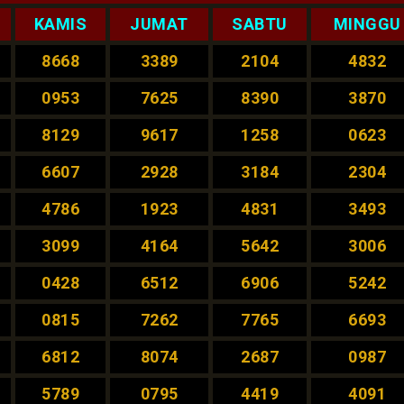
KAMIS
JUMAT
SABTU
MINGGU
8668
3389
2104
4832
0953
7625
8390
3870
8129
9617
1258
0623
6607
2928
3184
2304
4786
1923
4831
3493
3099
4164
5642
3006
0428
6512
6906
5242
0815
7262
7765
6693
6812
8074
2687
0987
5789
0795
4419
4091