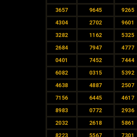
3657
9645
9265
4304
2702
9601
3282
1162
5325
2684
7947
4777
0401
7452
7444
6082
0315
5392
4638
4887
2507
7156
6445
4617
8983
0772
2936
2032
2618
5861
8223
5567
7301