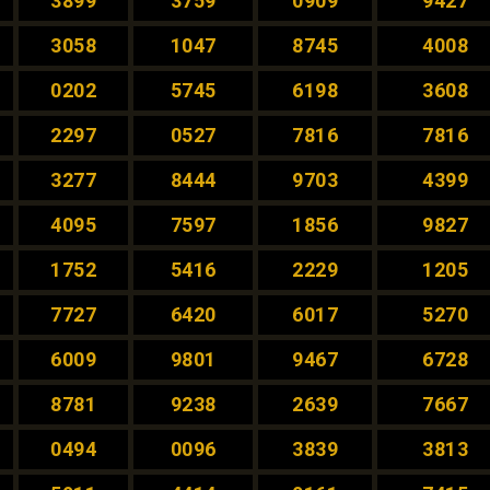
3899
3759
0909
9427
3058
1047
8745
4008
0202
5745
6198
3608
2297
0527
7816
7816
3277
8444
9703
4399
4095
7597
1856
9827
1752
5416
2229
1205
7727
6420
6017
5270
6009
9801
9467
6728
8781
9238
2639
7667
0494
0096
3839
3813