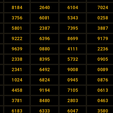
8184
2640
6104
7024
3756
6081
5343
0258
5801
2387
7395
3887
9222
6396
8699
9179
9639
0880
4111
2236
2338
8395
5732
0905
2341
6492
9008
0089
1024
6824
0945
0876
4458
9194
7105
0613
3781
8480
2803
0463
6183
6333
6047
3580