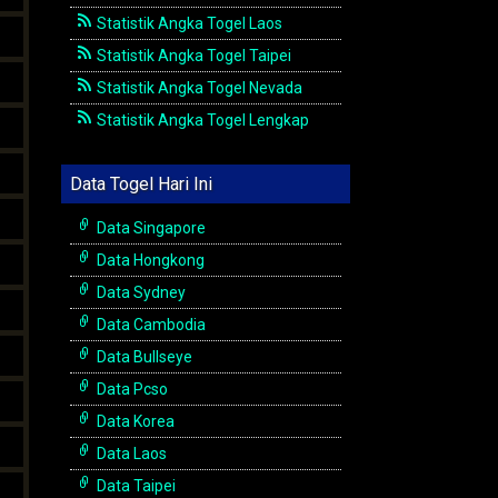
Statistik Angka Togel Laos
Statistik Angka Togel Taipei
Statistik Angka Togel Nevada
Statistik Angka Togel Lengkap
Data Togel Hari Ini
Data Singapore
Data Hongkong
Data Sydney
Data Cambodia
Data Bullseye
Data Pcso
Data Korea
Data Laos
Data Taipei