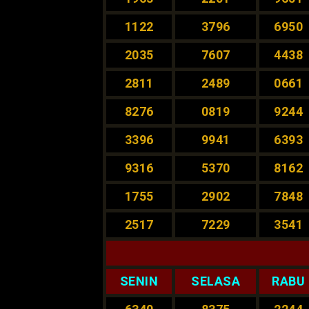
1122
3796
6950
2035
7607
4438
2811
2489
0661
8276
0819
9244
3396
9941
6393
9316
5370
8162
1755
2902
7848
2517
7229
3541
SENIN
SELASA
RABU