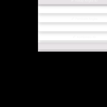
Rekap Angka 4D
Pembalik Angka
Kombinasi 4D