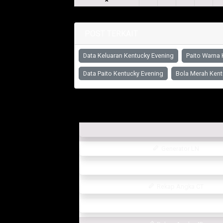
POST TERKAIT
Data Keluaran Kentucky Evening
Paito Warna 
Data Paito Kentucky Evening
Bola Merah Kent
Generator LN
Rekap Angka CT