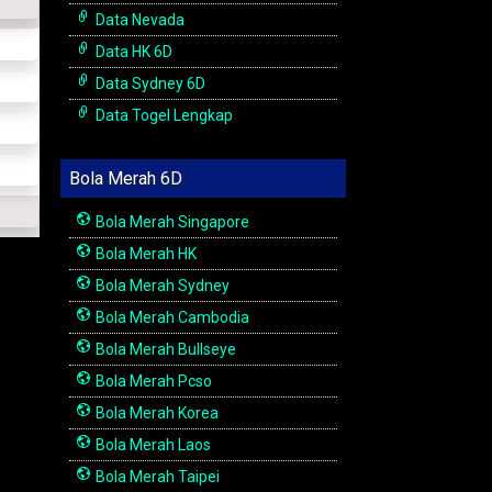
Data Nevada
Data HK 6D
Data Sydney 6D
Data Togel Lengkap
Bola Merah 6D
Bola Merah Singapore
Bola Merah HK
Bola Merah Sydney
Bola Merah Cambodia
Bola Merah Bullseye
Bola Merah Pcso
Bola Merah Korea
Bola Merah Laos
Bola Merah Taipei