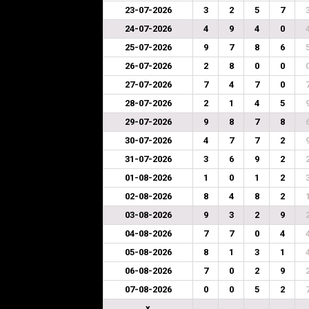
23-07-2026
3
2
5
7
24-07-2026
4
9
4
0
25-07-2026
9
7
8
6
26-07-2026
2
8
0
0
27-07-2026
7
4
7
0
28-07-2026
2
1
4
5
29-07-2026
9
8
7
8
30-07-2026
4
7
7
2
31-07-2026
3
6
9
2
01-08-2026
1
0
1
2
02-08-2026
8
4
8
2
03-08-2026
9
3
2
9
04-08-2026
7
7
0
4
05-08-2026
8
1
3
1
06-08-2026
7
0
2
9
07-08-2026
0
0
5
2
x