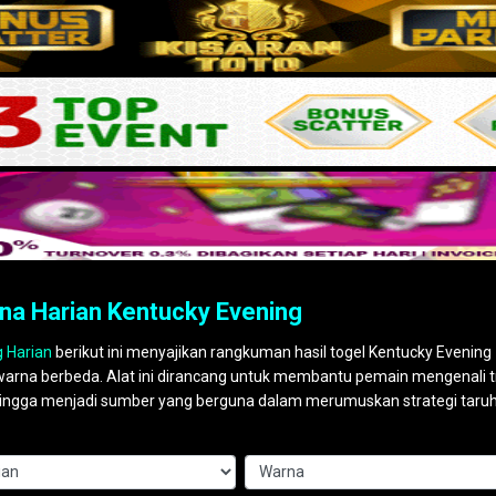
na Harian Kentucky Evening
 Harian
berikut ini menyajikan rangkuman hasil togel Kentucky Evening
 warna berbeda. Alat ini dirancang untuk membantu pemain mengenali 
sehingga menjadi sumber yang berguna dalam merumuskan strategi taru