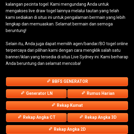
kalangan pecinta togel. Kami mengundang Anda untuk
mengakses live draw togel lainnya melalui tautan yang telah
kami sediakan di situs ini untuk pengalaman bermain yang lebih
lengkap dan memuaskan. Selamat bermain dan semoga
beruntung!
Selain itu, Anda juga dapat memilih agen/bandar/BO togel online
terpercaya dari pilihan kami dengan cara mengklik salah satu
banner/iklan yang tersedia di situs Live Sydney ini. Kami berharap
Anda beruntung dan selamat mencoba!
BBFS GENERATOR
Generator LN
Rumus Harian
Rekap Kumat
Rekap Angka CT
Rekap Angka 3D
Rekap Angka 2D