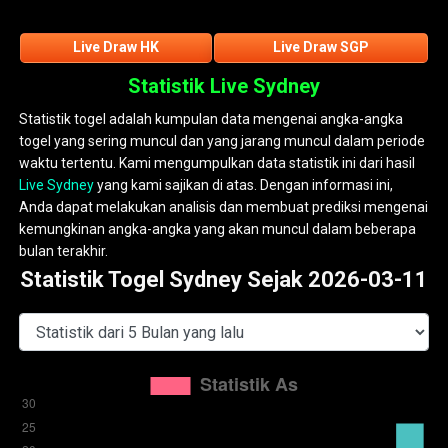
Live Draw HK
Live Draw SGP
Statistik Live Sydney
Statistik togel adalah kumpulan data mengenai angka-angka
togel yang sering muncul dan yang jarang muncul dalam periode
waktu tertentu. Kami mengumpulkan data statistik ini dari hasil
Live Sydney
yang kami sajikan di atas. Dengan informasi ini,
Anda dapat melakukan analisis dan membuat prediksi mengenai
kemungkinan angka-angka yang akan muncul dalam beberapa
bulan terakhir.
Statistik Togel Sydney Sejak 2026-03-11