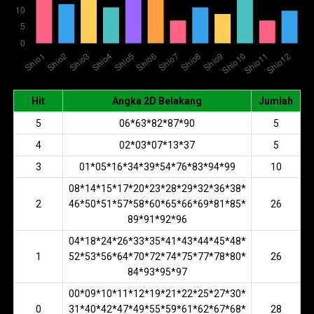
Hit
Angka 2D Belakang
Jumlah
5
06*63*82*87*90
5
4
02*03*07*13*37
5
3
01*05*16*34*39*54*76*83*94*99
10
08*14*15*17*20*23*28*29*32*36*38*
2
46*50*51*57*58*60*65*66*69*81*85*
26
89*91*92*96
04*18*24*26*33*35*41*43*44*45*48*
1
52*53*56*64*70*72*74*75*77*78*80*
26
84*93*95*97
00*09*10*11*12*19*21*22*25*27*30*
0
31*40*42*47*49*55*59*61*62*67*68*
28