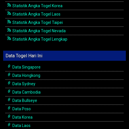
Statistik Angka Togel Korea
Statistik Angka Togel Laos
Statistik Angka Togel Taipei
Statistik Angka Togel Nevada
Statistik Angka Togel Lengkap
Data Togel Hari Ini
Data Singapore
Data Hongkong
Data Sydney
Data Cambodia
Data Bullseye
Data Pcso
Data Korea
Data Laos