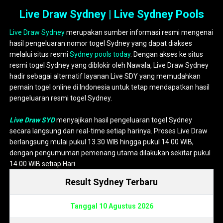
Live Draw Sydney | Live Sydney Pools
Live Draw Sydney
merupakan sumber informasi resmi mengenai
hasil pengeluaran nomor togel Sydney yang dapat diakses
melalui situs resmi
Sydney pools today
. Dengan akses ke situs
resmi togel Sydney yang diblokir oleh Nawala, Live Draw Sydney
hadir sebagai alternatif layanan Live SDY yang memudahkan
pemain togel online di Indonesia untuk tetap mendapatkan hasil
pengeluaran resmi togel Sydney.
Live Draw SYD
menyajikan hasil pengeluaran togel Sydney
secara langsung dan real-time setiap harinya. Proses Live Draw
berlangsung mulai pukul 13.30 WIB hingga pukul 14.00 WIB,
dengan pengumuman pemenang utama dilakukan sekitar pukul
14.00 WIB setiap Hari.
Result Sydney Terbaru
Tanggal 10 Agustus 2026