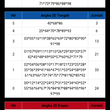
71*73*79*86*88*98
Hit
Angka 2D Tengah
Jumlah
5
40*68*86
3
4
20*44*70*78*89*93
6
03*05*16*19*38*65*69*72*80*83*90*
3
13
91*98
01*07*09*11*13*15*26*29*30*33*37*
2
21
42*45*48*49*50*57*60*62*71*79
02*04*06*08*10*17*18*21*23*25*28*
1
35*36*39*41*46*47*51*53*54*58*59*
33
61*63*66*73*74*75*77*81*82*85*92
00*12*14*22*24*27*31*32*34*43*52*
0
55*56*64*67*76*84*87*88*94*95*96*
24
97*99
Hit
Angka 2D Depan
Jumlah