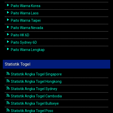
Paito Warna Korea
Paito Warna Laos
Paito Warna Taipei
Paito Warna Nevada
Paito HK 6D
Paito Sydney 6D
Paito Warna Lengkap
Statistik Togel
Statistik Angka Togel Singapore
Statistik Angka Togel Hongkong
Statistik Angka Togel Sydney
Statistik Angka Togel Cambodia
Statistik Angka Togel Bullseye
Statistik Angka Togel Pcso