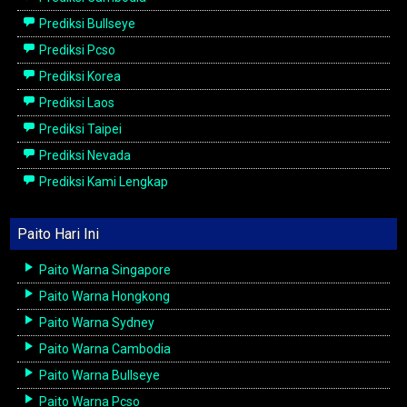
Prediksi Bullseye
Prediksi Pcso
Prediksi Korea
Prediksi Laos
Prediksi Taipei
Prediksi Nevada
Prediksi Kami Lengkap
Paito Hari Ini
Paito Warna Singapore
Paito Warna Hongkong
Paito Warna Sydney
Paito Warna Cambodia
Paito Warna Bullseye
Paito Warna Pcso