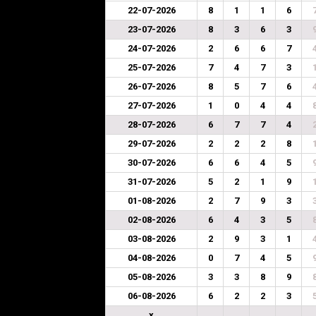
22-07-2026
8
1
1
6
23-07-2026
8
3
6
3
24-07-2026
2
6
6
7
25-07-2026
7
4
7
3
26-07-2026
8
5
7
6
27-07-2026
1
0
4
4
28-07-2026
6
7
7
4
29-07-2026
2
2
2
8
30-07-2026
6
6
4
5
31-07-2026
5
2
1
9
01-08-2026
2
7
9
3
02-08-2026
6
4
3
5
03-08-2026
2
9
3
1
04-08-2026
0
7
4
5
05-08-2026
3
3
8
9
06-08-2026
6
2
2
3
x