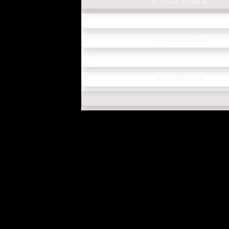
Rekap Angka 4D
Pembalik Angka
Kombinasi 4D