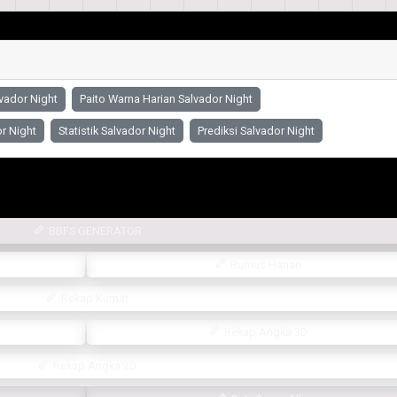
vador Night
Paito Warna Harian Salvador Night
r Night
Statistik Salvador Night
Prediksi Salvador Night
BBFS GENERATOR
Rumus Harian
Rekap Kumat
Rekap Angka 3D
Rekap Angka 2D