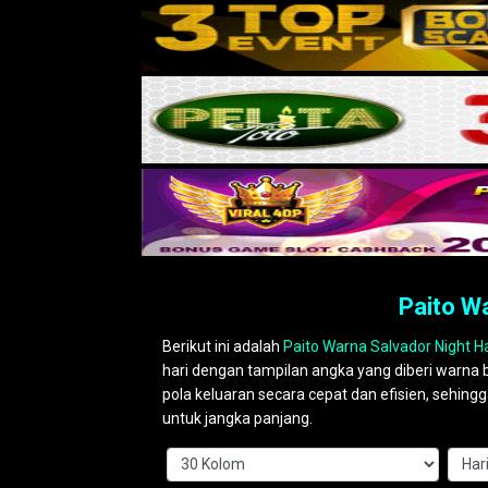
Paito W
Berikut ini adalah
Paito Warna Salvador Night H
hari dengan tampilan angka yang diberi warna
pola keluaran secara cepat dan efisien, sehi
untuk jangka panjang.