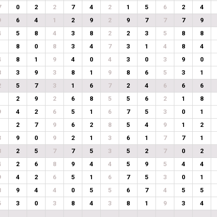
7
0
2
2
7
4
2
1
5
6
2
4
9
6
4
1
2
9
2
9
7
7
7
9
4
5
8
4
3
8
2
2
3
5
8
8
1
8
0
8
3
4
7
3
1
4
8
4
4
8
1
9
4
0
4
3
0
3
9
0
8
3
9
3
8
1
9
8
6
5
3
1
2
5
7
3
1
6
7
2
4
6
6
6
1
2
9
2
6
8
5
5
6
2
1
8
9
4
2
6
5
1
6
7
5
3
0
1
1
2
7
9
6
2
8
5
4
9
1
2
3
9
0
9
2
1
3
6
1
7
7
1
8
2
5
7
7
5
3
5
2
7
0
2
4
2
6
8
9
4
4
5
9
5
4
4
9
4
2
6
5
1
6
7
5
3
0
1
8
9
4
4
0
5
5
6
7
4
5
5
5
3
0
3
8
4
3
8
1
9
3
4