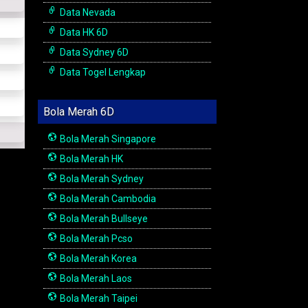
Data Nevada
Data HK 6D
Data Sydney 6D
Data Togel Lengkap
Bola Merah 6D
Bola Merah Singapore
Bola Merah HK
Bola Merah Sydney
Bola Merah Cambodia
Bola Merah Bullseye
Bola Merah Pcso
Bola Merah Korea
Bola Merah Laos
Bola Merah Taipei