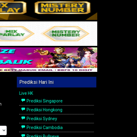
Prediksi Hari Ini
Live HK
Prediksi Singapore
n
Prediksi Hongkong
Prediksi Sydney
Prediksi Cambodia
Prediksi Bullseye