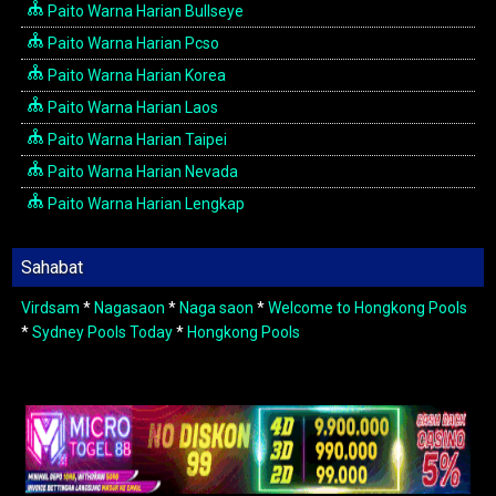
Paito Warna Harian Bullseye
Paito Warna Harian Pcso
Paito Warna Harian Korea
Paito Warna Harian Laos
Paito Warna Harian Taipei
Paito Warna Harian Nevada
Paito Warna Harian Lengkap
Sahabat
Virdsam
*
Nagasaon
*
Naga saon
*
Welcome to Hongkong Pools
*
Sydney Pools Today
*
Hongkong Pools