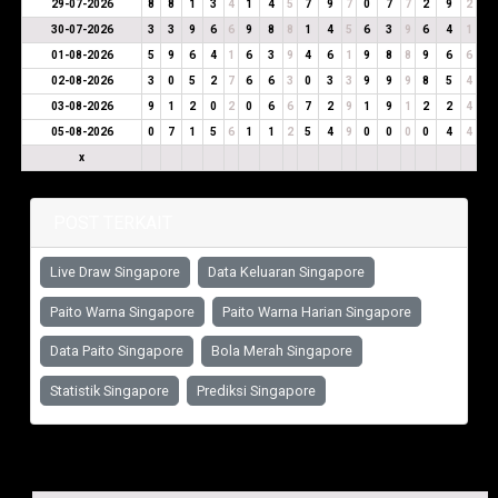
29-07-2026
8
8
1
3
4
1
4
5
7
9
7
0
7
7
2
9
2
30-07-2026
3
3
9
6
6
9
8
8
1
4
5
6
3
9
6
4
1
01-08-2026
5
9
6
4
1
6
3
9
4
6
1
9
8
8
9
6
6
02-08-2026
3
0
5
2
7
6
6
3
0
3
3
9
9
9
8
5
4
03-08-2026
9
1
2
0
2
0
6
6
7
2
9
1
9
1
2
2
4
05-08-2026
0
7
1
5
6
1
1
2
5
4
9
0
0
0
0
4
4
x
POST TERKAIT
Live Draw Singapore
Data Keluaran Singapore
Paito Warna Singapore
Paito Warna Harian Singapore
Data Paito Singapore
Bola Merah Singapore
Statistik Singapore
Prediksi Singapore