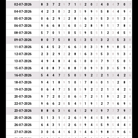
02-07-2026
8
3
7
2
9
7
1
8
2
0
2
4
0
4
7
0
7
04-07-2026
4
2
3
0
3
2
3
5
9
9
9
5
8
4
4
9
4
05-07-2026
0
6
2
9
2
2
8
1
6
3
9
5
3
8
1
3
4
06-07-2026
9
6
6
8
5
6
0
6
2
8
1
9
1
1
7
8
6
08-07-2026
5
7
0
1
1
0
5
5
9
5
5
1
2
3
4
5
9
09-07-2026
8
0
7
5
3
8
5
4
3
5
8
3
2
5
5
3
8
11-07-2026
6
4
5
2
7
6
6
3
0
3
3
9
9
9
8
5
4
12-07-2026
2
3
2
9
2
2
8
1
6
3
9
5
3
8
1
3
4
13-07-2026
4
9
4
8
3
4
6
1
0
0
0
7
9
7
5
0
5
15-07-2026
4
0
8
7
6
8
8
7
0
9
9
3
3
6
5
9
5
16-07-2026
5
4
4
7
2
5
0
5
9
2
2
2
1
3
4
2
6
18-07-2026
9
4
1
8
9
1
0
1
7
8
6
0
1
1
2
8
1
19-07-2026
0
6
4
7
2
5
0
5
9
2
2
2
1
3
4
2
6
20-07-2026
9
7
2
0
2
0
6
6
7
2
9
1
9
1
2
2
4
22-07-2026
9
6
6
2
8
5
4
9
1
9
1
2
7
9
6
9
6
23-07-2026
8
8
6
3
9
6
4
1
2
9
2
9
7
7
7
9
7
25-07-2026
5
1
3
1
4
2
6
8
9
4
4
5
9
5
4
4
8
26-07-2026
6
4
3
1
4
2
6
8
9
4
4
5
9
5
4
4
8
27-07-2026
3
0
6
4
1
6
3
9
4
6
1
9
8
8
9
6
6