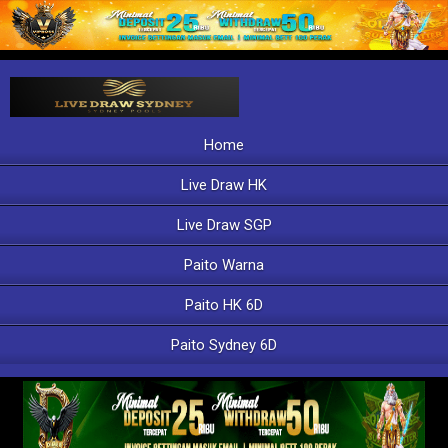
Home
Live Draw HK
Live Draw SGP
Paito Warna
Paito HK 6D
Paito Sydney 6D