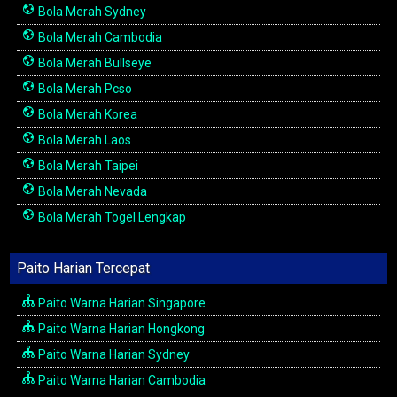
Bola Merah Sydney
Bola Merah Cambodia
Bola Merah Bullseye
Bola Merah Pcso
Bola Merah Korea
Bola Merah Laos
Bola Merah Taipei
Bola Merah Nevada
Bola Merah Togel Lengkap
Paito Harian Tercepat
Paito Warna Harian Singapore
Paito Warna Harian Hongkong
Paito Warna Harian Sydney
Paito Warna Harian Cambodia