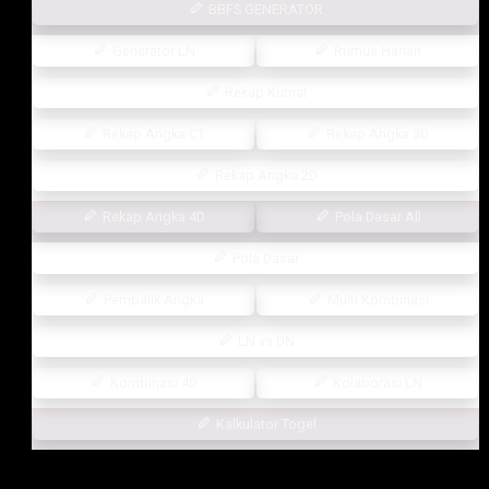
BBFS GENERATOR
Generator LN
Rumus Harian
Rekap Kumat
Rekap Angka CT
Rekap Angka 3D
Rekap Angka 2D
Rekap Angka 4D
Pola Dasar All
Pola Dasar
Pembalik Angka
Multi Kombinasi
LN vs DN
Kombinasi 4D
Kolaborasi LN
Kalkulator Togel