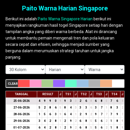
Paito Warna Harian Singapore
Berikut ini adalah
Paito Warna Singapore Harian
berikut ini
menyajikan rangkuman hasil togel Singapore setiap hari dengan
tampilan angka yang diberi warna berbeda. Alat ini dirancang
untuk membantu pemain mengenali tren dan pola keluaran
secara cepat dan efisien, sehingga menjadi sumber yang
berguna dalam merumuskan strategi taruhan untuk jangka
panjang.
CLEAR
TANGGAL
RESULT
J
TS1
J
TS2
J
TS3
J
TS4
J
25-06-2026
4
9
9
0
9
9
3
3
2
6
8
6
8
5
7
6
4
27-06-2026
5
2
8
6
5
8
4
3
3
3
6
3
7
1
8
3
2
28-06-2026
1
5
6
3
9
6
4
1
2
9
2
9
7
7
7
9
7
29-06-2026
3
4
2
8
1
2
9
2
6
8
5
5
6
2
1
8
9
01-07-2026
6
4
2
8
1
2
9
2
6
8
5
5
6
2
1
8
9