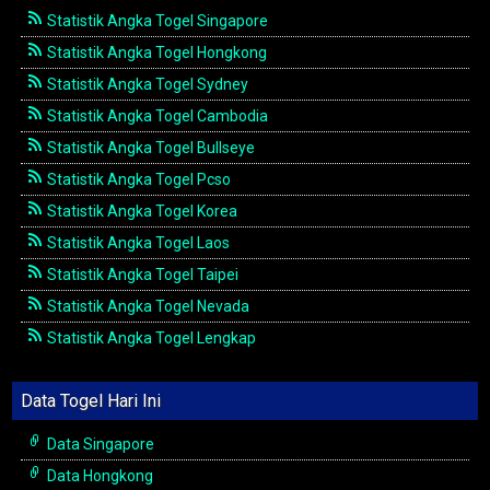
Statistik Angka Togel Singapore
Statistik Angka Togel Hongkong
Statistik Angka Togel Sydney
Statistik Angka Togel Cambodia
Statistik Angka Togel Bullseye
Statistik Angka Togel Pcso
Statistik Angka Togel Korea
Statistik Angka Togel Laos
Statistik Angka Togel Taipei
Statistik Angka Togel Nevada
Statistik Angka Togel Lengkap
Data Togel Hari Ini
Data Singapore
Data Hongkong